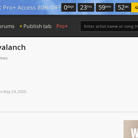
0
:
23
:
59
:
51
:
Pro+ Access 80% OFF
days
hrs
min
sec
G
orums
Publish tab
Pro+
+
valanch
times
on
May
24,
2020
W