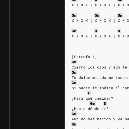
X X X X | X X X X | X X 
Gm
Gm
Gm
X X X X | X X X X | X X 
Gm
D
D
X X X X | X X X X | X X 
[Estrofa 1]
Gm
Cierro los ojos y aún te
Gm
Tu dulce mirada me inspi
Gm
Si nadie te indica el ca
F
¿Para qué caminar?
Gm
D
¿Hacia dónde ir?
Gm
Aún no has nacido y ya h
Gm