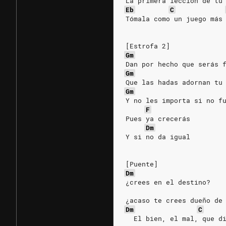
La primera lección de tu
Eb
C
Tómala como un juego más
[Estrofa 2]
Gm
Dan por hecho que serás 
Gm
Que las hadas adornan tu
Gm
Y no les importa si no f
F
Pues ya crecerás
Dm
Y si no da igual
[Puente]
Dm
¿crees en el destino?
¿acaso te crees dueño de
Dm
C
  El bien, el mal, que d