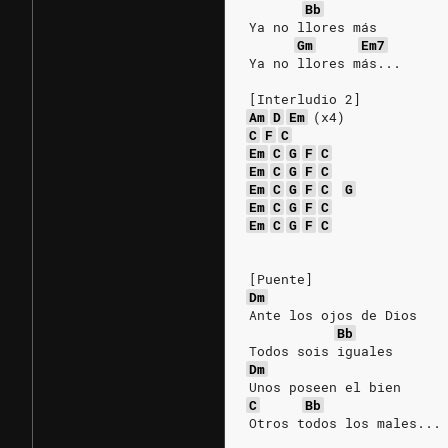
Bb
Ya no llores más
Gm
Em7
Ya no llores más...
[Interludio 2]
Am
D
Em
(x4)
C
F
C
Em
C
G
F
C
Em
C
G
F
C
Em
C
G
F
C
G
Em
C
G
F
C
Em
C
G
F
C
[Puente]
Dm
Ante los ojos de Dios
Bb
Todos sois iguales
Dm
Unos poseen el bien
C
Bb
Otros todos los males...