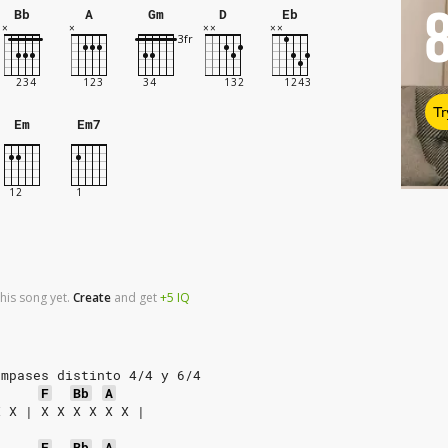
Bb
A
Gm
D
Eb
Tr
Em
Em7
his song yet.
Create
and
get
+5
IQ
ompases distinto 4/4 y 6/4
F
Bb
A
X X | X X X X X X |
F
Bb
A