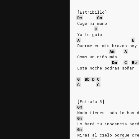
[Estribillo]
Dm
Gm
Coge mi mano
C
Yo te guío
A
E
Duerme en mis brazos hoy
Am
A
Como un niño más
Dm
C
Bb
Esta noche podrás soñar
G
Bb
D
C
G
C
[Estrofa 3]
Gm
Nada tienes todo lo has 
Gm
Lo hará tu inocencia per
Gm
Miras al cielo porque cr