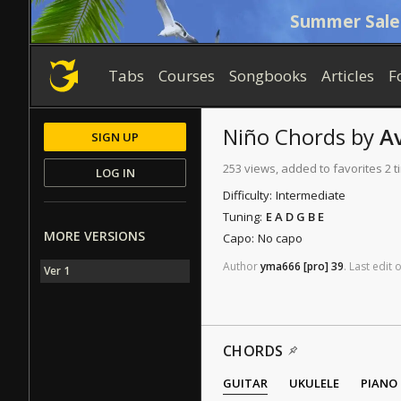
Summer Sale
Tabs
Courses
Songbooks
Articles
F
Niño
Chords
by
A
SIGN UP
253 views, added to favorites 2 
LOG IN
Difficulty:
Intermediate
Tuning:
E A D G B E
MORE VERSIONS
Capo:
No capo
Author
yma666
[pro]
39
.
Last
edit
Ver 1
CHORDS
GUITAR
UKULELE
PIANO