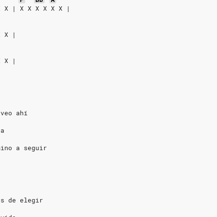
X X | X X X X X X |
X X |
X X |
 veo ahí
ra
mino a seguir
as de elegir