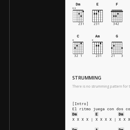
Dm
E
F
C
Am
G
STRUMMING
There is no strumming pattern for t
[Intro]
El ritmo juega con dos c
Dm
E
Dm
X X X X | X X X X | X X 
Dm
A
Dm