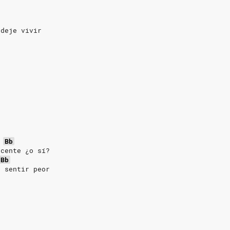
 deje vivir
Bb
ocente ¿o sí?
Bb
á sentir peor