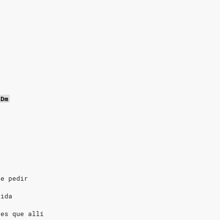
Dm
de pedir
dida
ees que allí