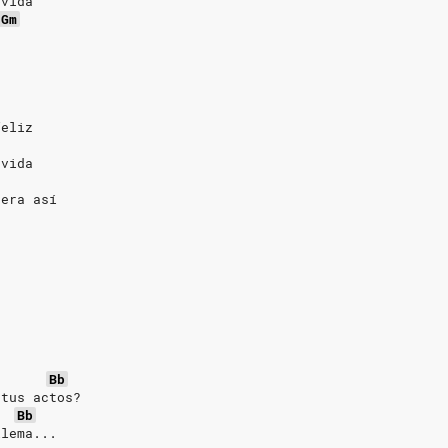
 vida
Gm
feliz
 vida
uera así
Bb
 tus actos?
Bb
ilema...