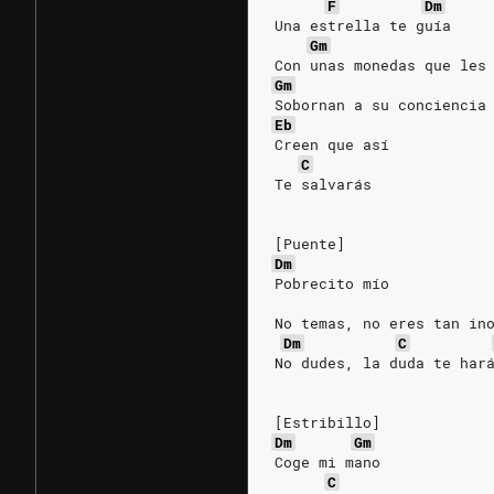
F
Dm
Una estrella te guía
Gm
Con unas monedas que les
Gm
Sobornan a su conciencia
Eb
Creen que así
C
Te salvarás
[Puente]
Dm
Pobrecito mío
No temas, no eres tan in
Dm
C
No dudes, la duda te har
[Estribillo]
Dm
Gm
Coge mi mano
C