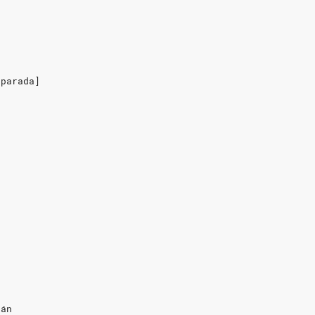
[parada]
rán