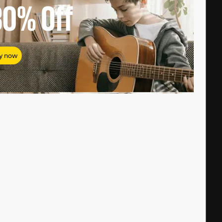
80%
Off
y now