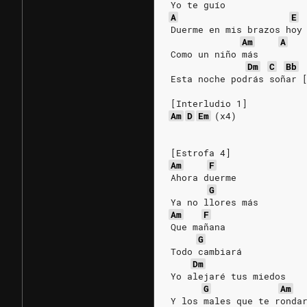
Yo te guío
A
E
Duerme en mis brazos hoy
Am
A
Como un niño más
Dm
C
Bb
Esta noche podrás soñar 
[Interludio 1]
Am
D
Em
(x4)
[Estrofa 4]
Am
F
Ahora duerme
G
Ya no llores más
Am
F
Que mañana
G
Todo cambiará
Dm
Yo alejaré tus miedos
G
Am
Y los males que te ronda