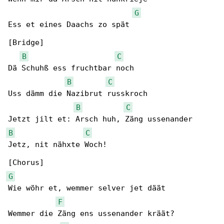
G
Ess et eines Daachs zo spät

[Bridge]

B
C
Dä Schuhß ess fruchtbar noch

B
C
Uss dämm die Nazibrut russkroch

B
C
B
C
Jetz, nit nähxte Woch!

G
Wie wöhr et, wemmer selver jet däät

F
Wemmer die Zäng ens ussenander kräät?
