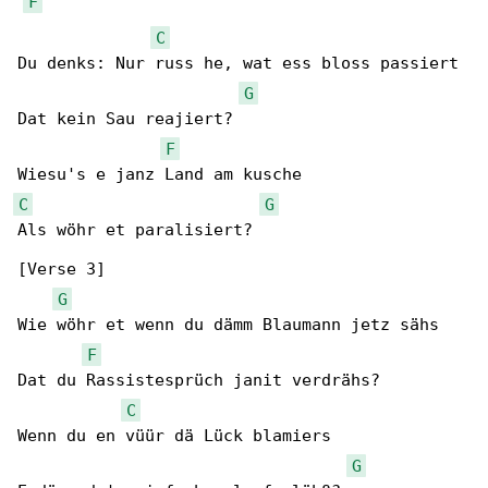
F
C
Du denks: Nur russ he, wat ess bloss passiert

G
Dat kein Sau reajiert?

F
C
G
Als wöhr et paralisiert?

[Verse 3]

G
Wie wöhr et wenn du dämm Blaumann jetz sähs

F
Dat du Rassistesprüch janit verdrähs?

C
Wenn du en vüür dä Lück blamiers

G