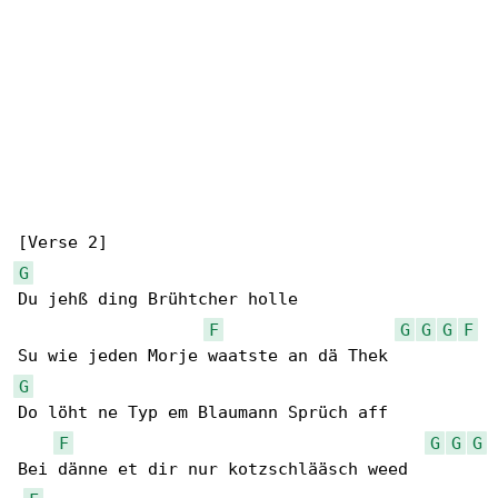
G
Du jehß ding Brühtcher holle

F
G
G
G
F
G
Do löht ne Typ em Blaumann Sprüch aff

F
G
G
G
Bei dänne et dir nur kotzschlääsch weed
