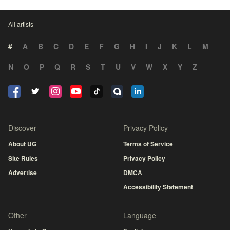
All artists
#
A
B
C
D
E
F
G
H
I
J
K
L
M
N
O
P
Q
R
S
T
U
V
W
X
Y
Z
Discover
Privacy Policy
About UG
Terms of Service
Site Rules
Privacy Policy
Advertise
DMCA
Accessibility Statement
Other
Language