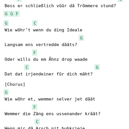
G
G
F
G
C
Wie wöhr’t wenn du ding Ideale

G
Langsam ens vertredde dääts?

F
Oder wills du em Ähnz drop waade

C
G
Dat dat irjendeiner für dich mäht?

G
Wie wöhr et, wemmer selver jet däät

F
Wemmer die Zäng ens ussenander kräät?

C
Wenn mir dä Arsch nit huhkrieje
