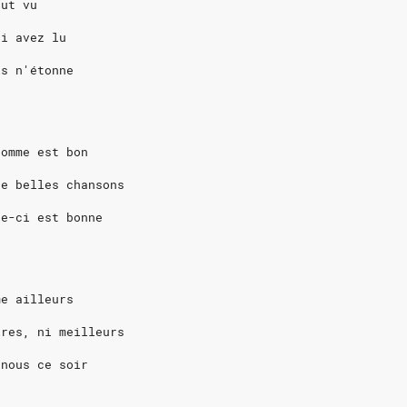
out vu
ui avez lu
is n'étonne
homme est bon
de belles chansons
le-ci est bonne
me ailleurs
ires, ni meilleurs
 nous ce soir
d