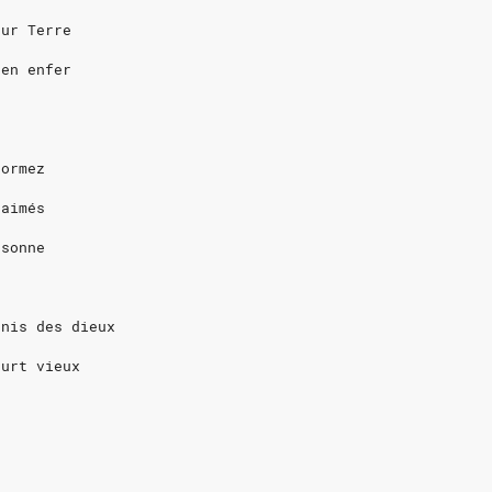
sur Terre
 en enfer
dormez
 aimés
rsonne
énis des dieux
eurt vieux
e