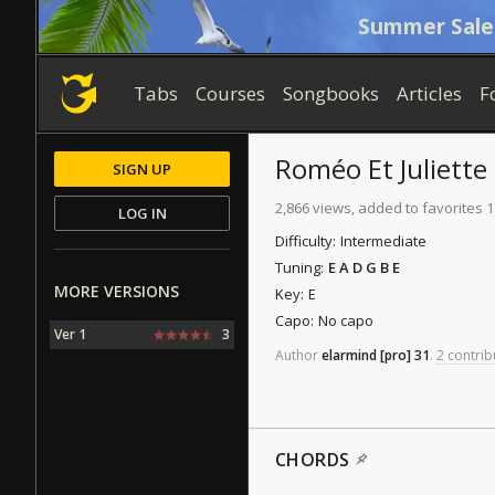
Summer Sale
Tabs
Courses
Songbooks
Articles
F
Roméo Et Juliette
SIGN UP
2,866 views, added to favorites 
LOG IN
Difficulty:
Intermediate
Tuning:
E A D G B E
MORE VERSIONS
Key:
E
Capo:
No capo
Ver 1
3
Author
elarmind
[pro]
31
.
2 contrib
CHORDS