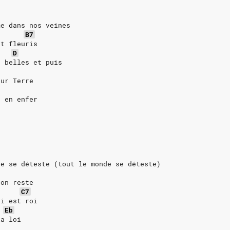
e
me dans nos veines
B7
nt fleuris
D
t belles et puis
sur Terre
t en enfer
de se déteste (tout le monde se déteste)
 on reste
C7
ui est roi
Eb
la loi