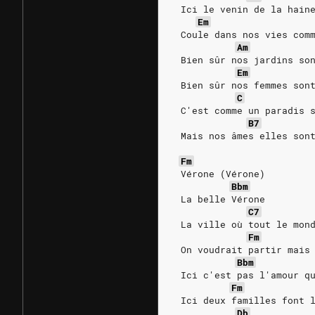
 Ici le venin de la hain
Em
 Coule dans nos vies com
Am
 Bien sûr nos jardins so
Em
 Bien sûr nos femmes son
C
 C'est comme un paradis 
B7
 Mais nos âmes elles son
Fm
 Vérone (Vérone)
Bbm
 La belle Vérone
C7
 La ville où tout le mon
Fm
 On voudrait partir mais
Bbm
 Ici c'est pas l'amour q
Fm
 Ici deux familles font 
Db