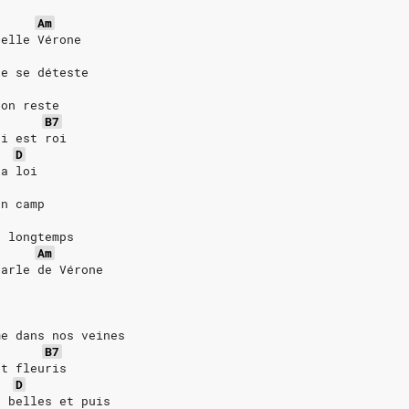
Am
belle Vérone
de se déteste
 on reste
B7
ui est roi
D
la loi
on camp
a longtemps
Am
parle de Vérone
me dans nos veines
B7
nt fleuris
D
t belles et puis