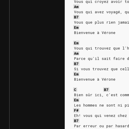
 Vous qui croyez avoir t
Am
 Vous qui avez voyagé, q
B7
 Vous que plus rien jama
Em
 Bienvenue à Vérone
Em
 Vous qui trouvez que l'
Am
 Parce qu'il sait faire 
B7
 Si vous trouvez que cel
Em
 Bienvenue à Vérone
C
B7
 Bien sûr ici, c'est com
Em
 Les hommes ne sont ni p
F#
 Eh! vous qui venez chez
B7
 Par erreur ou par hasar