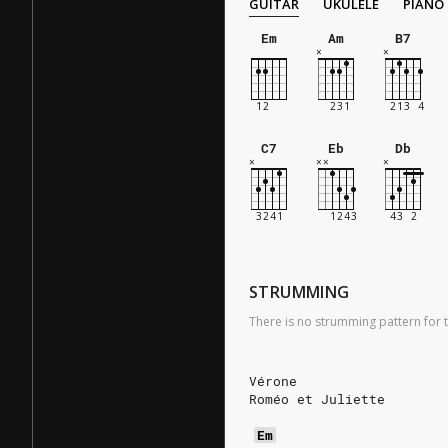
GUITAR
UKULELE
PIANO
Em
Am
B7
C7
Eb
Db
STRUMMING
There is no strumming pattern for t
Vérone
Roméo et Juliette
Em