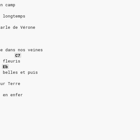
on camp
a longtemps
parle de Vérone
e
me dans nos veines
C7
t fleuris
Eb
t belles et puis
sur Terre
t en enfer