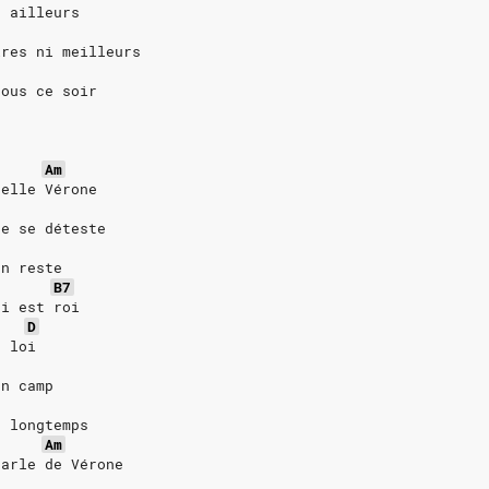
e ailleurs
ires ni meilleurs
nous ce soir
d
Am
belle Vérone
de se déteste
on reste
B7
ui est roi
D
a loi
on camp
a longtemps
Am
parle de Vérone