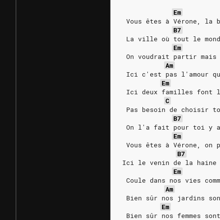
Em
 Vous êtes à Vérone, la 
B7
 La ville où tout le mon
Em
 On voudrait partir mais
Am
 Ici c'est pas l'amour q
Em
 Ici deux familles font 
C
 Pas besoin de choisir t
B7
 On l'a fait pour toi y 
Em
 Vous êtes à Vérone, on 
B7
Ici le venin de la haine
Em
 Coule dans nos vies com
Am
 Bien sûr nos jardins so
Em
 Bien sûr nos femmes son