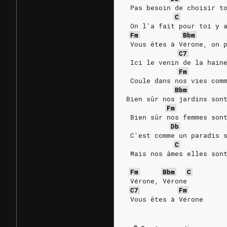
 Pas besoin de choisir t
C
 On l'a fait pour toi y 
Fm
Bbm
 Vous êtes à Vérone, on 
C7
 Ici le venin de la hain
Fm
 Coule dans nos vies com
Bbm
Bien sûr nos jardins son
Fm
 Bien sûr nos femmes son
Db
 C'est comme un paradis 
C
 Mais nos âmes elles son
Fm
Bbm
C
 Vérone, Vérone
C7
Fm
 Vous êtes à Vérone