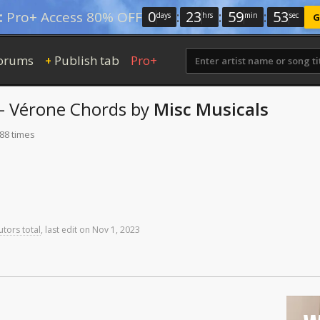
0
:
23
:
59
:
52
:
Pro+ Access 80% OFF
days
hrs
min
sec
G
orums
Publish tab
Pro+
+
 - Vérone
Chords
by
Misc Musicals
188 times
utors total
,
last
edit
on
Nov
1,
2023