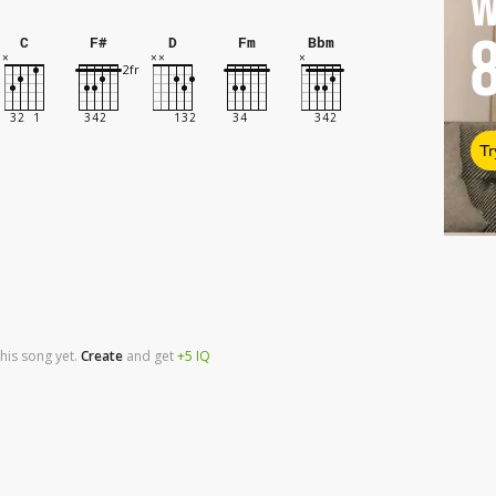
W
C
F#
D
Fm
Bbm
Tr
his song yet.
Create
and
get
+5
IQ