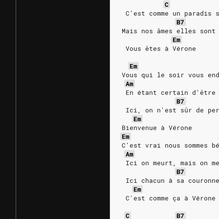
C
 C'est comme un paradis 
B7
Mais nos âmes elles sont
Em
 Vous êtes à Vérone
Em
Vous qui le soir vous en
Am
 En étant certain d'être
B7
 Ici, on n'est sûr de pe
Em
Bienvenue à Vérone
Em
C'est vrai nous sommes b
Am
 Ici on meurt, mais on m
B7
 Ici chacun à sa couronn
Em
 C'est comme ça à Vérone
C
B7