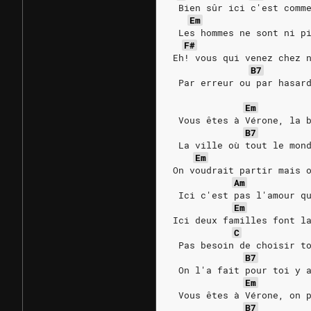
 Bien sûr ici c'est comm
Em
 Les hommes ne sont ni p
F#
Eh! vous qui venez chez 
B7
 Par erreur ou par hasar
Em
 Vous êtes à Vérone, la 
B7
 La ville où tout le mon
Em
On voudrait partir mais 
Am
 Ici c'est pas l'amour q
Em
Ici deux familles font l
C
 Pas besoin de choisir t
B7
 On l'a fait pour toi y 
Em
 Vous êtes à Vérone, on 
B7