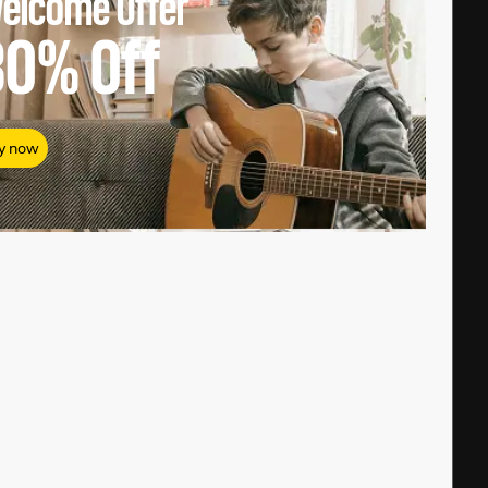
elcome Offer
80%
Off
y now