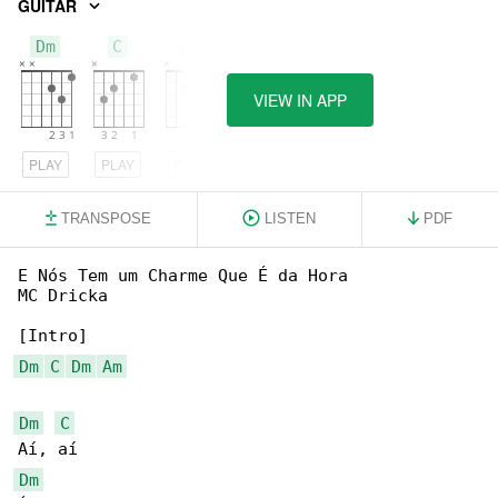
GUITAR
Dm
C
Am
VIEW IN APP
PLAY
PLAY
PLAY
TRANSPOSE
LISTEN
PDF
E Nós Tem um Charme Que É da Hora

MC Dricka

Dm
C
Dm
Am
Dm
C
Dm