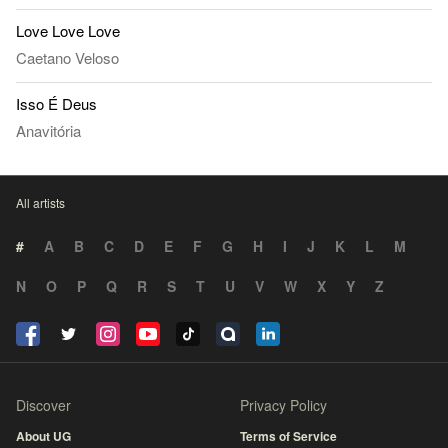
Love Love Love
Caetano Veloso
Isso É Deus
Anavitória
All artists
#
A
B
C
D
E
F
G
H
I
J
K
L
M
N
O
P
Q
R
S
T
U
V
W
X
Y
Z
Discover
Privacy Policy
About UG
Terms of Service