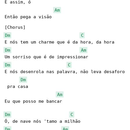
É assim, ó

Am
Então pega a visão

Dm
C
Dm
Am
Dm
C
E nós desenrola nas palavra, não leva desaforo

Dm
 pra casa

Am
Eu que posso me bancar

Dm
C
Dm
Am