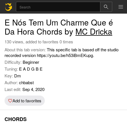
E Nós Tem Um Charme Que é
Da Hora Chords by
MC Dricka
130 views, added to favorites 0 times
About this tab version:
This specific tab is based off the studio
recorded version https://youtu.be/h53iBmEKupg.
Difficulty:
Beginner
Tuning:
E A D G B E
Key:
Dm
Author:
chbabst
Last edit:
Sep 4, 2020
Add to favorites
CHORDS