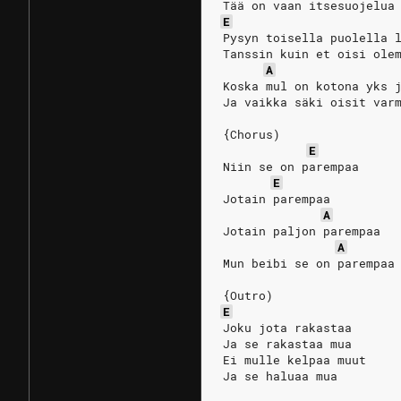
Tää on vaan itsesuojelua
E
Pysyn toisella puolella 
Tanssin kuin et oisi ole
A
Koska mul on kotona yks 
Ja vaikka säki oisit var
{Chorus)
E
Niin se on parempaa
E
Jotain parempaa
A
Jotain paljon parempaa
A
Mun beibi se on parempaa
{Outro)
E
Joku jota rakastaa
Ja se rakastaa mua
Ei mulle kelpaa muut
Ja se haluaa mua