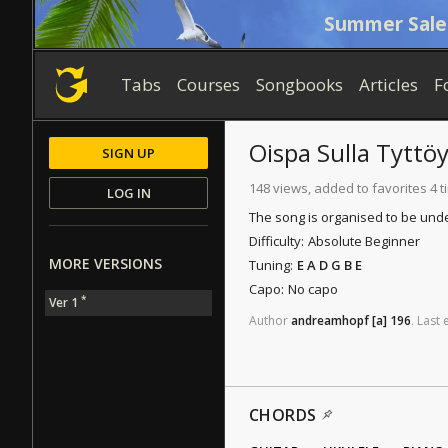
Summer Sale
Tabs
Courses
Songbooks
Articles
F
Oispa Sulla Tyttö
SIGN UP
148 views, added to favorites 4 
LOG IN
The song is organised to be und
Difficulty:
Absolute Beginner
MORE VERSIONS
Tuning:
E A D G B E
Capo:
No capo
*
Ver 1
Author
andreamhopf
[a]
196
.
Last
CHORDS