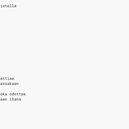
äistellä
n
lattiaa
massakaan
joka odottaa
maan ihana