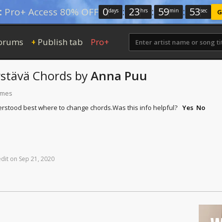
0
:
23
:
59
:
52
:
Pro+ Access 80% OFF
days
hrs
min
sec
G
orums
Publish tab
Pro+
+
ystävä
Chords
by
Anna Puu
times
erstood best where to change chords.
Was this info helpful?
Yes
No
edit
on
Sep
21,
2020