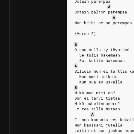
Jotain parempaa
A
Jotain paljon parempaa
A
Mun beibi se on parempaa
{Verse 2)
E
Oispa sulla tyttöystävä
  Se tulis hakemaan
  Sut kotiin hakemaan
A
Silloin mun ei tarttis k
  Mun omii jalkoja
  Kun sua en uskalla
E
Mikä mun nimi on?
Sun ei tarvi tietää
Mikä puhelinnumero?
Et tee sillä mitään
A
Ei sun kannata ees kokei
Mun kanssani jutella
Leikin et oon jonkun muu