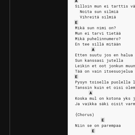
A
Silloin mun ei tarttis v
  Noita sun silmiä
  Vihreitä silmiä
E
Mikä sun nimi on?
Mun ei tarvi tietää
Mikä puhelinnumero?
En tee sillä mitään
A
Etten suutu jos en halua
Sun kanssasi jutella
Leikin et oot jonkun muu
Tää on vain itsesuojelua
E
Pysyn toisella puolella 
Tanssin kuin et oisi ole
A
Koska mul on kotona yks 
Ja vaikka säki oisit var
{Chorus)
E
Niin se on parempaa
E