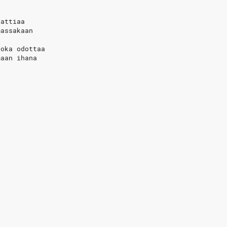
lattiaa
massakaan
joka odottaa
maan ihana