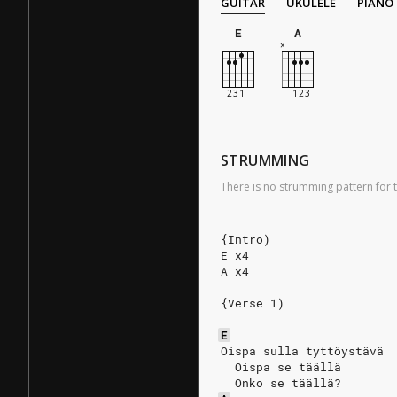
GUITAR
UKULELE
PIANO
E
A
STRUMMING
There is no strumming pattern for t
{Intro)
E x4
A x4
{Verse 1)
E
Oispa sulla tyttöystävä
  Oispa se täällä
  Onko se täällä?