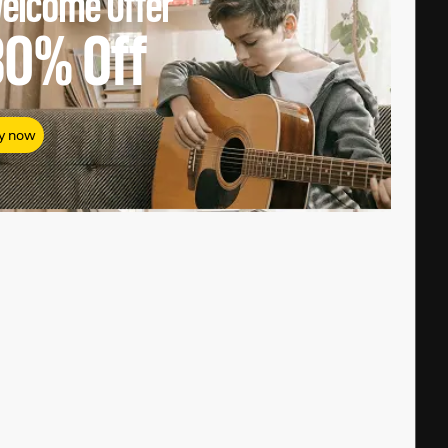
elcome Offer
80%
Off
y now