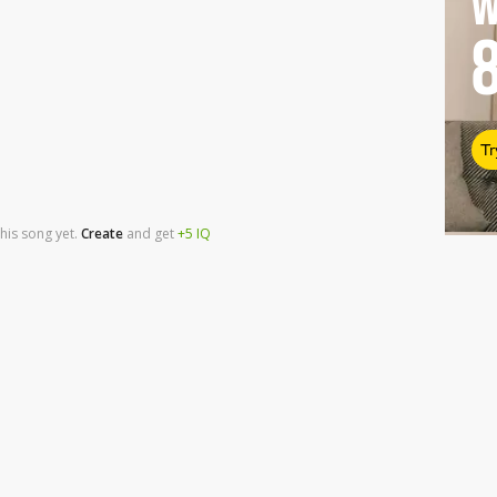
W
Tr
his song yet.
Create
and
get
+5
IQ