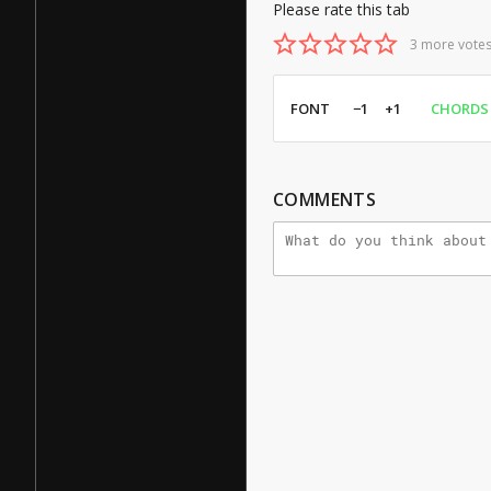
Please rate this tab
3 more votes
FONT
−1
+1
CHORDS
COMMENTS