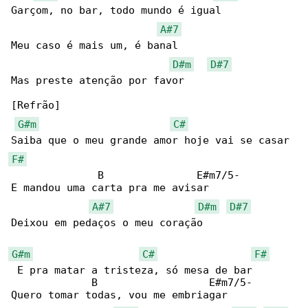
Garçom, no bar, todo mundo é igual

A#7
Meu caso é mais um, é banal

D#m
D#7
Mas preste atenção por favor

[Refrão]

G#m
C#
F#
              B               E#m7/5-

E mandou uma carta pra me avisar

A#7
D#m
D#7
Deixou em pedaços o meu coração

G#m
C#
F#
 E pra matar a tristeza, só mesa de bar

             B                  E#m7/5-

Quero tomar todas, vou me embriagar
