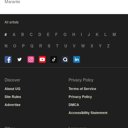
Marante
All artists
#
A
B
C
D
E
F
G
H
I
J
K
L
M
N
O
P
Q
R
S
T
U
V
W
X
Y
Z
Discover
Privacy Policy
About UG
Terms of Service
Site Rules
Privacy Policy
Advertise
DMCA
Accessibility Statement