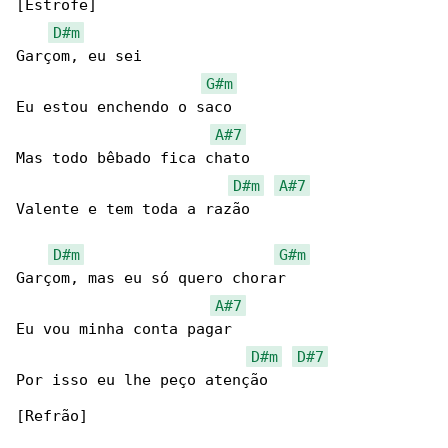
[Estrofe]

D#m
Garçom, eu sei

G#m
Eu estou enchendo o saco

A#7
Mas todo bêbado fica chato

D#m
A#7
Valente e tem toda a razão

D#m
G#m
Garçom, mas eu só quero chorar

A#7
Eu vou minha conta pagar

D#m
D#7
Por isso eu lhe peço atenção

[Refrão]
