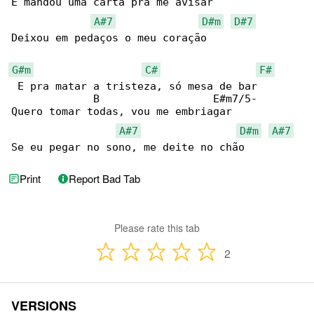
E mandou uma carta pra me avisar

A#7
D#m
D#7
Deixou em pedaços o meu coração

G#m
C#
F#
 E pra matar a tristeza, só mesa de bar

             B                  E#m7/5-

Quero tomar todas, vou me embriagar

A#7
D#m
A#7
Se eu pegar no sono, me deite no chão
Print
Report Bad Tab
Please rate this tab
2
VERSIONS