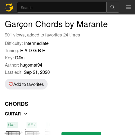
Garçon Chords by
Marante
901 views, added to favorites 24 times
Difficulty:
Intermediate
Tuning:
E A D G B E
Key:
D#m
Author:
hugomsf94
Last edit:
Sep 21, 2020
Add to favorites
CHORDS
GUITAR
G#m
A#7
D#m