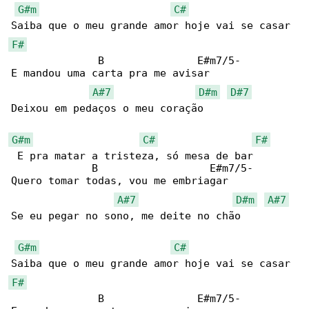
G#m
C#
F#
              B               E#m7/5-

E mandou uma carta pra me avisar

A#7
D#m
D#7
Deixou em pedaços o meu coração

G#m
C#
F#
 E pra matar a tristeza, só mesa de bar

             B                  E#m7/5-

Quero tomar todas, vou me embriagar

A#7
D#m
A#7
Se eu pegar no sono, me deite no chão

G#m
C#
F#
              B               E#m7/5-
