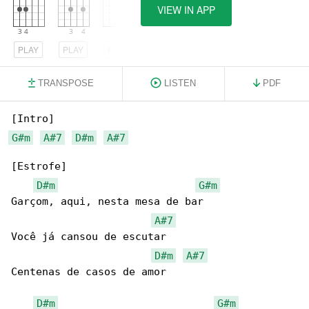
VIEW IN APP
PLAY
PLAY
PLAY
TRANSPOSE
LISTEN
PDF
G#m
A#7
D#m
A#7
[Estrofe]

D#m
G#m
Garçom, aqui, nesta mesa de bar

A#7
Você já cansou de escutar

D#m
A#7
Centenas de casos de amor

D#m
G#m