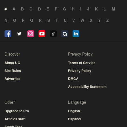
#
A
B
C
D
E
F
G
H
I
J
K
L
M
N
O
P
Q
R
S
T
U
V
W
X
Y
Z
Discover
Privacy Policy
About UG
Terms of Service
Site Rules
Privacy Policy
Advertise
DMCA
Accessibility Statement
Other
Language
Upgrade to Pro
English
Articles staff
Español
Fresh Tabs