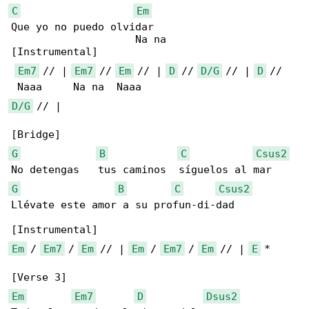
C
Em
Que yo no puedo olvidar

                    Na na

[Instrumental]

Em7
 // | 
Em7
 // 
Em
 // | 
D
 // 
D/G
 // | 
D
 // 

D/G
 // |

G
B
C
Csus2
G
B
C
Csus2
Llévate este amor a su profun-di-dad

Em
 / 
Em7
 / 
Em
 // | 
Em
 / 
Em7
 / 
Em
 // | 
E
 *

Em
Em7
D
Dsus2