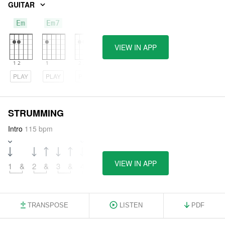
GUITAR
Em
Em7
E
VIEW IN APP
PLAY
PLAY
PLAY
STRUMMING
Intro
115 bpm
VIEW IN APP
1
&
2
&
3
&
4
&
TRANSPOSE
LISTEN
PDF