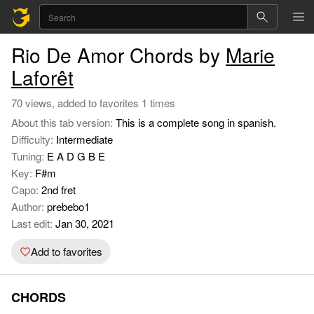
Rio De Amor Chords by
Marie
Laforêt
70 views, added to favorites 1 times
About this tab version:
This is a complete song in spanish.
Difficulty:
Intermediate
Tuning:
E A D G B E
Key:
F#m
Capo:
2nd fret
Author:
prebebo1
Last edit:
Jan 30, 2021
Add to favorites
CHORDS