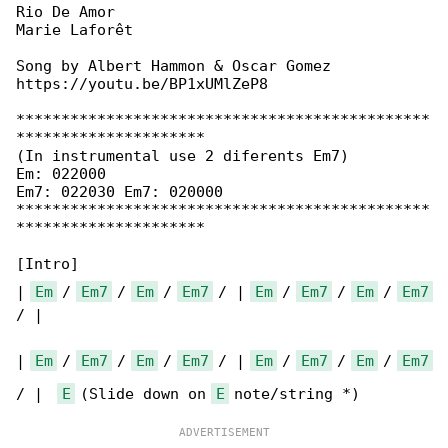
Rio De Amor

Marie Laforêt

Song by Albert Hammon & Oscar Gomez

https://youtu.be/BP1xUMlZeP8

**********************************************

*********************

(In instrumental use 2 diferents Em7)

Em: 022000

Em7: 022030 Em7: 020000

**********************************************

*********************

[Intro]

| 
Em
 / 
Em7
 / 
Em
 / 
Em7
 / | 
Em
 / 
Em7
 / 
Em
 / 
Em7
/ |

| 
Em
 / 
Em7
 / 
Em
 / 
Em7
 / | 
Em
 / 
Em7
 / 
Em
 / 
Em7
/ |  
E
 (Slide down on 
E