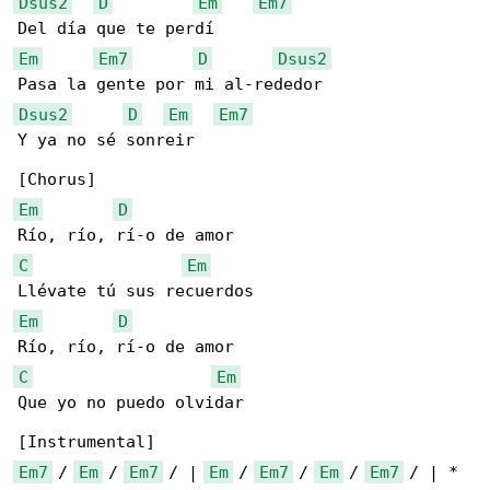
Dsus2
D
Em
Em7
Em
Em7
D
Dsus2
Dsus2
D
Em
Em7
Y ya no sé sonreir

Em
D
C
Em
Em
D
C
Em
Que yo no puedo olvidar

Em7
 / 
Em
 / 
Em7
 / | 
Em
 / 
Em7
 / 
Em
 / 
Em7
 / | *
