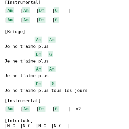
[Instrumental]

|
Am
   |
Am
   |
Dm
   |
G
    |

|
Am
   |
Am
   |
Dm
   |
G
[Bridge]

Am
Am
Je ne t'aime plus

Dm
G
Je ne t'aime plus

Am
Am
Je ne t'aime plus

Dm
G
Je ne t'aime plus tous les jours

[Instrumental]

|
Am
   |
Am
   |
Dm
   |
G
    |  x2

[Interlude]

|N.C. |N.C. |N.C. |N.C. |
