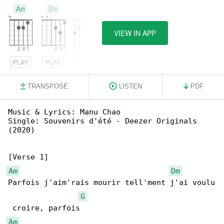
Am
Dm
G
VIEW IN APP
PLAY
PLAY
PLAY
TRANSPOSE
LISTEN
PDF
Music & Lyrics: Manu Chao

Single: Souvenirs d'été - Deezer Originals 

(2020)

Am
Dm
Parfois j'aim'rais mourir tell'ment j'ai voulu

G
Am