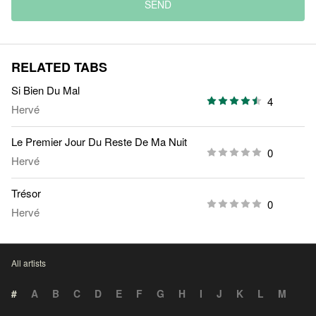
SEND
RELATED TABS
Si Bien Du Mal
4
Hervé
Le Premier Jour Du Reste De Ma Nuit
0
Hervé
Trésor
0
Hervé
All artists
#
A
B
C
D
E
F
G
H
I
J
K
L
M