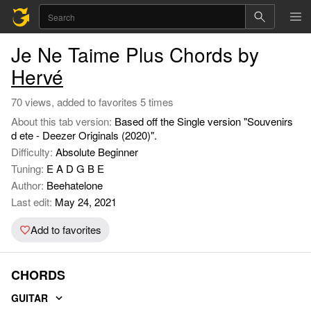
Je Ne Taime Plus Chords by
Hervé
70 views, added to favorites 5 times
About this tab version:
Based off the Single version "Souvenirs
d ete - Deezer Originals (2020)".
Difficulty:
Absolute Beginner
Tuning:
E A D G B E
Author:
Beehatelone
Last edit:
May 24, 2021
Add to favorites
CHORDS
GUITAR