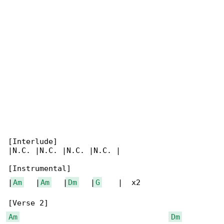
[Interlude]

|N.C. |N.C. |N.C. |N.C. |

[Instrumental]

|
Am
   |
Am
   |
Dm
   |
G
    |  x2

Am
Dm