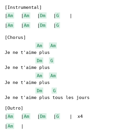
[Instrumental]

|
Am
   |
Am
   |
Dm
   |
G
    |

|
Am
   |
Am
   |
Dm
   |
G
[Chorus]

Am
Am
Je ne t'aime plus

Dm
G
Je ne t'aime plus

Am
Am
Je ne t'aime plus

Dm
G
Je ne t'aime plus tous les jours

[Outro]

|
Am
   |
Am
   |
Dm
   |
G
    |  x4

|
Am
   |