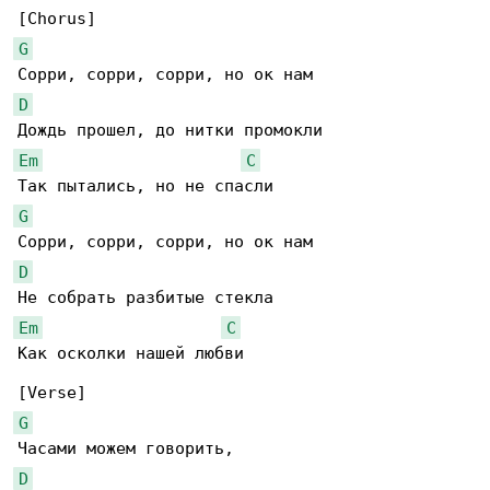
G
D
Em
C
G
D
Em
C
Как осколки нашей любви

G
D