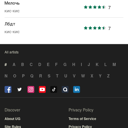
Мелочь
7
кис-кис
Лбдт
7
кис-кис
All artists
#
A
B
C
D
E
F
G
H
I
J
K
L
M
N
O
P
Q
R
S
T
U
V
W
X
Y
Z
Discover
Privacy Policy
About UG
Terms of Service
Site Rules
Privacy Policy