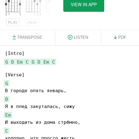
VIEW IN APP
PLAY
PLAY
PLAY
TRANSPOSE
LISTEN
PDF
G
D
Em
C
G
D
Em
C
G
D
Em
C