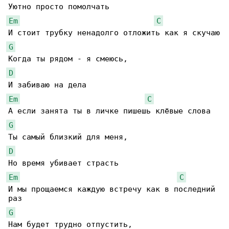
Em
C
G
D
Em
C
G
D
Em
C
И мы прощаемся каждую встречу как в последний 

G