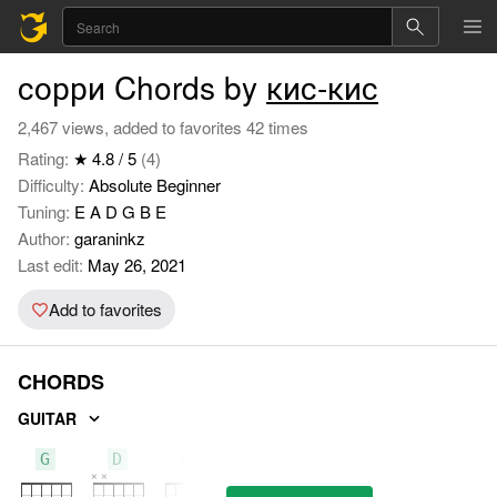
сорри Chords by
кис-кис
2,467 views, added to favorites 42 times
Rating:
★ 4.8 / 5
(4)
Difficulty:
Absolute Beginner
Tuning:
E A D G B E
Author:
garaninkz
Last edit:
May 26, 2021
Add to favorites
CHORDS
GUITAR
G
D
Em