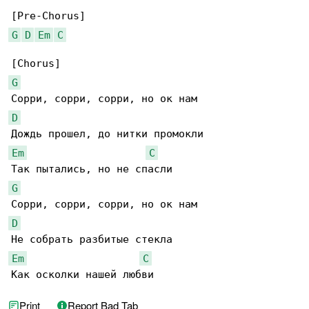
G
D
Em
C
G
D
Em
C
G
D
Em
C
Как осколки нашей любви
Print
Report Bad Tab