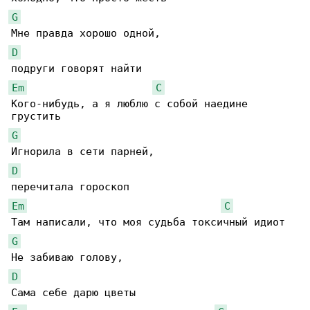
G
D
Em
C
Кого-нибудь, а я люблю с собой наедине 

G
D
Em
C
G
D