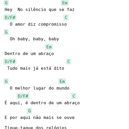
G
Em
D/F#
C
G
  Oh baby, baby, baby

Em
D/F#
C
 Tudo mais já está dito

G
Em
  O melhor lugar do mundo

D/F#
C
É aqui, é dentro de um abraço

G
E por aqui não mais se ouve
