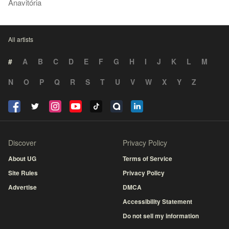
Anavitória
All artists
#
A
B
C
D
E
F
G
H
I
J
K
L
M
N
O
P
Q
R
S
T
U
V
W
X
Y
Z
Discover
Privacy Policy
About UG
Terms of Service
Site Rules
Privacy Policy
Advertise
DMCA
Accessibility Statement
Do not sell my information