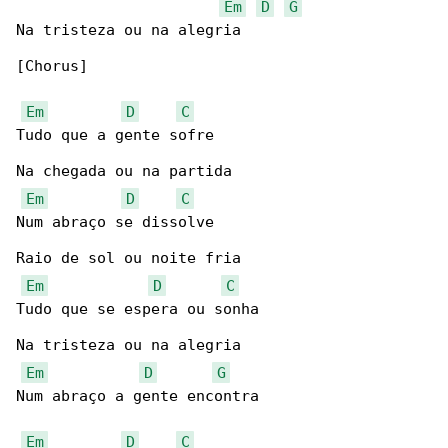
Em
D
G
Na tristeza ou na alegria

[Chorus]

Em
D
C
Tudo que a gente sofre

Na chegada ou na partida

Em
D
C
Num abraço se dissolve

Raio de sol ou noite fria

Em
D
C
Tudo que se espera ou sonha

Na tristeza ou na alegria

Em
D
G
Num abraço a gente encontra

Em
D
C