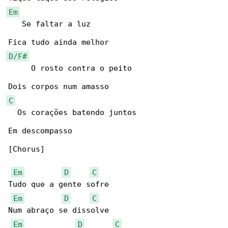
Em
   Se faltar a luz

D/F#
     O rosto contra o peito

C
  Os corações batendo juntos

Em descompasso

[Chorus]

Em
D
C
Tudo que a gente sofre

Em
D
C
Num abraço se dissolve

Em
D
C