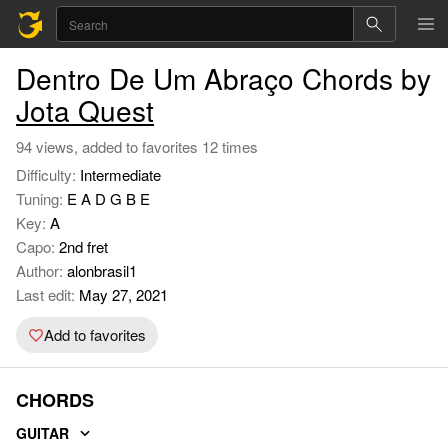
Dentro De Um Abraço Chords by
Jota Quest
94 views, added to favorites 12 times
Difficulty:
Intermediate
Tuning:
E A D G B E
Key:
A
Capo:
2nd fret
Author:
alonbrasil1
Last edit:
May 27, 2021
Add to favorites
CHORDS
GUITAR