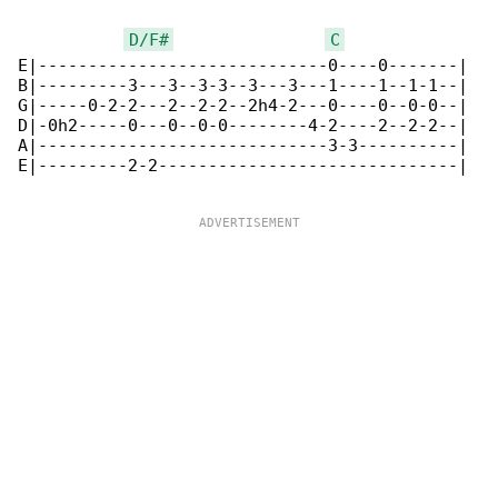
D/F#
C
E|-----------------------------0----0-------|

B|---------3---3--3-3--3---3---1----1--1-1--|

G|-----0-2-2---2--2-2--2h4-2---0----0--0-0--|

D|-0h2-----0---0--0-0--------4-2----2--2-2--|

A|-----------------------------3-3----------|

E|---------2-2------------------------------|
