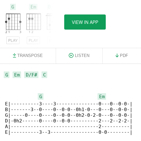
G
Em
D/F#
VIEW IN APP
PLAY
PLAY
PLAY
TRANSPOSE
LISTEN
PDF
G
Em
D/F#
C
G
Em
E|----------3----3---------------0---0--0-0-|

B|-------3--0----0--0-0--0h1-0---0---0--0-0-|

G|-----0----0----0--0-0--0h2-0-2-0---0--0-0-|

D|-0h2------0----0--0-0----------2---2--2-2-|

A|-------------------------------2----------|

E|----------3--3-----------------0-0--------|
