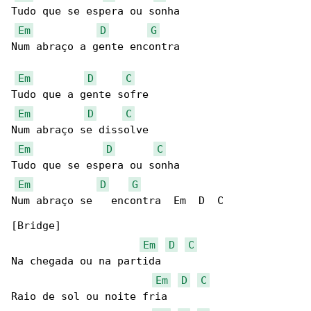
Tudo que se espera ou sonha

Em
D
G
Num abraço a gente encontra

Em
D
C
Tudo que a gente sofre

Em
D
C
Num abraço se dissolve

Em
D
C
Tudo que se espera ou sonha

Em
D
G
Num abraço se   encontra  Em  D  C

[Bridge]

Em
D
C
Na chegada ou na partida

Em
D
C
Raio de sol ou noite fria
