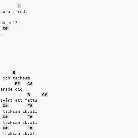
E
 sura ifred.
 du me'?
C#
'.
B
d och tacksam
F#
C#
varade dig
B
G#
 svårt att fatta
C#
F#
h tacksam ikväll
C#
F#
h tacksam ikväll
C#
F#
h tacksam ikväll