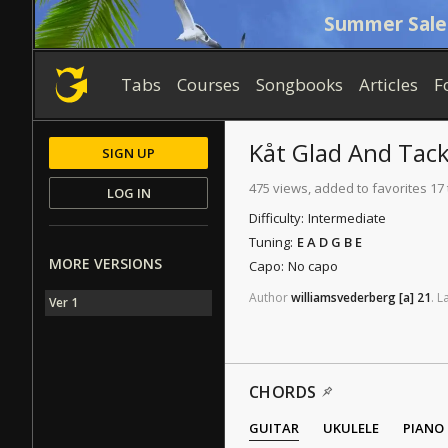
Summer Sale
Tabs
Courses
Songbooks
Articles
F
Kåt Glad And Tac
SIGN UP
475 views, added to favorites 17
LOG IN
Difficulty:
Intermediate
Tuning:
E A D G B E
MORE VERSIONS
Capo:
No capo
Author
williamsvederberg
[a]
21
.
L
Ver 1
CHORDS
GUITAR
UKULELE
PIANO