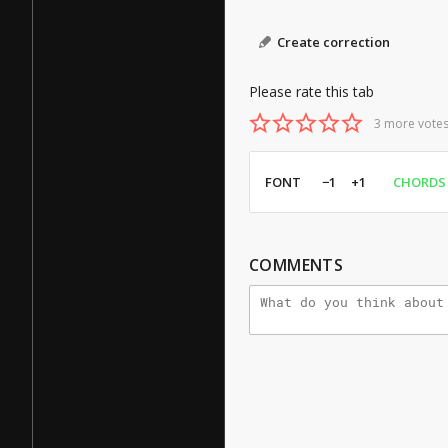
Create correction
Please rate this tab
3 more votes
FONT
−1
+1
CHORDS
COMMENTS