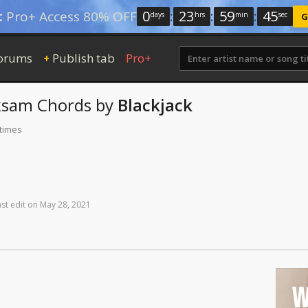
0
:
23
:
59
:
44
:
Pro+ Access 80% OFF
days
hrs
min
sec
G
orums
Publish tab
Pro+
+
ksam
Chords
by
Blackjack
 times
ast
edit
on
May
28,
2021
W