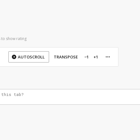
 to show rating
AUTOSCROLL
TRANSPOSE
−1
+1