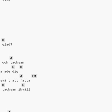
B
å glad?
A
d och tacksam
E
B
varade dig
A
F#
 svårt att fatta
B
E
h tacksam ikväll
A