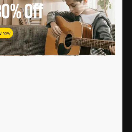
80%
Off
y now