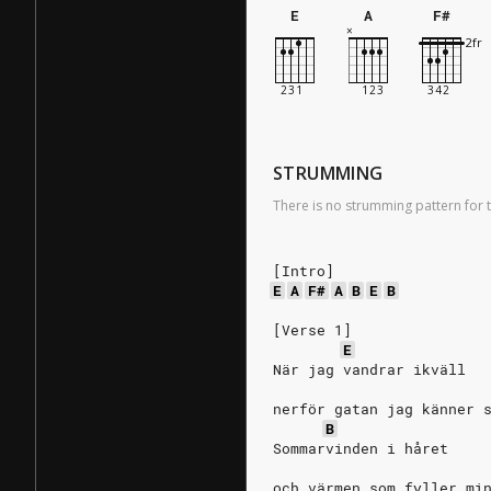
E
A
F#
STRUMMING
There is no strumming pattern for t
[Intro]
E
A
F#
A
B
E
B
[Verse 1]
E
När jag vandrar ikväll
nerför gatan jag känner 
B
Sommarvinden i håret
och värmen som fyller mi