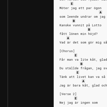
E
Möter jag ett par ögon
A
som leende undrar om jag
B
Kanske vunnit på Lotto
B
fått lönen min höjd?
A
Vad är det som gör mig s
[Chorus]
E
Får man va lite kåt, gla
B
Du ställde frågan, jag s
E
Tänk att livet kan va så
A
Jag är bara kåt, glad oc
[Verse 2]
E
Nej jag är ingen som