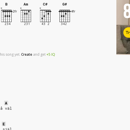
B
Am
C#
G#
Tr
his song yet.
Create
and
get
+5
IQ
A
så väl
E
n själ