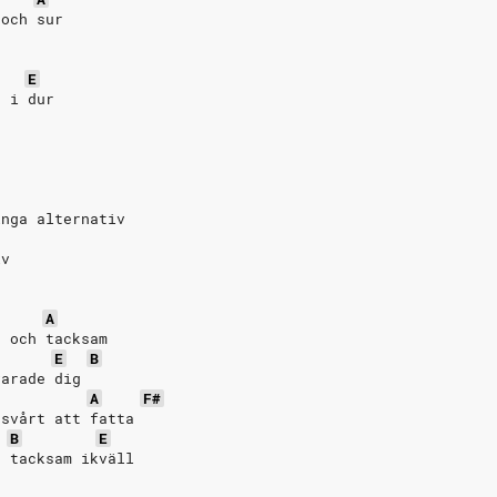
 och sur
E
t i dur
inga alternativ
iv
A
d och tacksam
E
B
varade dig
A
F#
 svårt att fatta
B
E
h tacksam ikväll