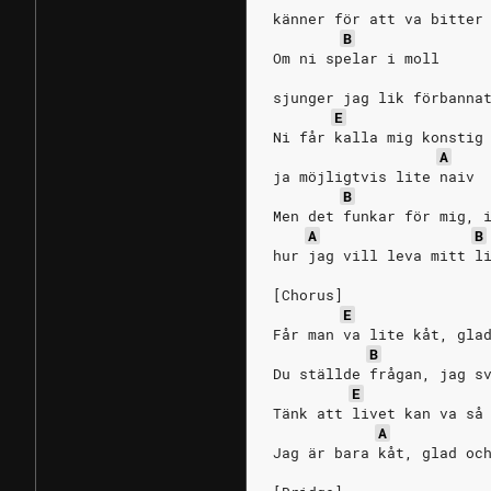
känner för att va bitter
B
Om ni spelar i moll
sjunger jag lik förbanna
E
Ni får kalla mig konstig
A
ja möjligtvis lite naiv
B
Men det funkar för mig, 
A
B
hur jag vill leva mitt l
[Chorus]
E
Får man va lite kåt, gla
B
Du ställde frågan, jag s
E
Tänk att livet kan va så
A
Jag är bara kåt, glad oc