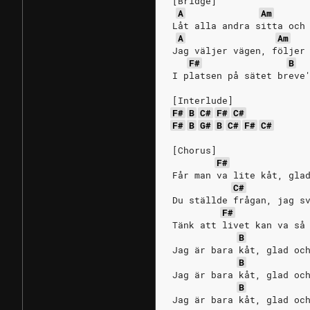
[Bridge]
A
Am
Låt alla andra sitta och
A
Am
Jag väljer vägen, följer
F#
B
I platsen på sätet breve
[Interlude]
F#
B
C#
F#
C#
F#
B
G#
B
C#
F#
C#
[Chorus]
F#
Får man va lite kåt, gla
C#
Du ställde frågan, jag s
F#
Tänk att livet kan va så
B
Jag är bara kåt, glad oc
B
Jag är bara kåt, glad oc
B
Jag är bara kåt, glad oc