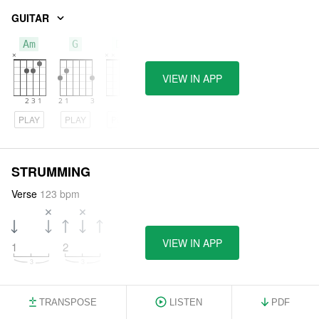
GUITAR
Am
G
Dm
VIEW IN APP
PLAY
PLAY
PLAY
STRUMMING
Verse
123 bpm
VIEW IN APP
1
2
TRANSPOSE
LISTEN
PDF