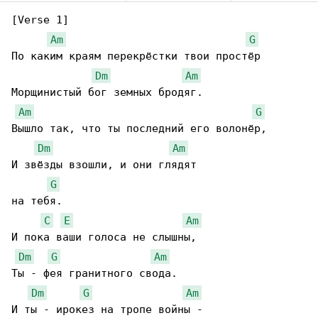
[Verse 1]

Am
G
По каким краям перекрёстки твои простёр

Dm
Am
Морщинистый бог земных бродяг.

Am
G
Вышло так, что ты последний его волонёр,

Dm
Am
И звёзды взошли, и они глядят

G
на тебя.

C
E
Am
И пока ваши голоса не слышны,

Dm
G
Am
Ты - фея гранитного свода.

Dm
G
Am
И ты - ирокез на тропе войны -
