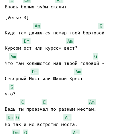
Вновь белые зубы скалит.

[Verse 3]

Am
G
Куда там движется номер твой бортовой -

Dm
Am
Курсом ост или курсом вест?

Am
G
Что там колышется над твоей головой -

Dm
Am
Северный Мост или Южный Крест -

G
что?

C
E
Am
Ведь ты проезжал по разным местам,

Dm
G
Am
Но так и не встретил места,

Dm
G
Am