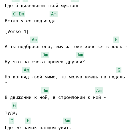
Где б дизельный твой мустанг

C
Em
Am
Встал у ее подъезда.

[Verse 4]

Am
G
А ты подбрось его, ему ж тоже хочется в даль -

Dm
Am
Ну что за счета промеж друзей?

Am
G
Но взгляд твой мимо, ты молча жмешь на педаль 

-

Dm
Am
В движении к ней, в стремлении к ней -

G
туда,

C
E
Am
Где её замок плющом увит,
