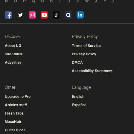
N
O
P
Q
R
S
T
U
V
W
X
Y
Z
Discover
Privacy Policy
About UG
Terms of Service
Site Rules
Privacy Policy
Advertise
DMCA
Accessibility Statement
Other
Language
Upgrade to Pro
English
Articles staff
Español
Fresh Tabs
MuseHub
Guitar tuner