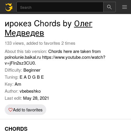
ирокез Chords by
Олег
Медведев
133 views, added to favorites 2 times
About this tab version:
Chords here are taken from
polnolunie.baikal.ru https://www.youtube.com/watch?
v=jFIn2sz3CU0.
Difficulty:
Beginner
Tuning:
E A D G B E
Key:
Am
Author:
vbebeshko
Last edit:
May 28, 2021
Add to favorites
CHORDS