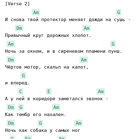
[Verse 2]

Am
G
И снова твой протектор меняет дожди на сушь -

Dm
Am
Привычный круг дорожных хлопот.

Am
G
Ночь за окном, и в сиреневом пламени пунш.

Dm
Am
Чёртов мотор, скальп на капот,

G
и вперед.

C
E
Am
А у ней в коридоре заметался звонок -

Dm
G
Am
Как тембр его нахален.

Dm
G
Am
Ночь как собака у самых ног

C
Em
Am