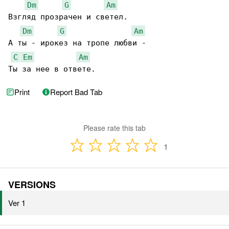
Dm
G
Am
Взгляд прозрачен и светел.

Dm
G
Am
А ты - ирокез на тропе любви -

C
Em
Am
Ты за нее в ответе.
Print
Report Bad Tab
Please rate this tab
1
VERSIONS
Ver 1