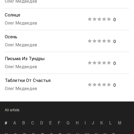
Олег Медведев
Солнце
0
Олег Медведев
Осень
0
Олег Медведев
Письма Из Тундры
0
Олег Медведев
Таблетки От Счастья
0
Олег Медведев
All artists
#
A
B
C
D
E
F
G
H
I
J
K
L
M