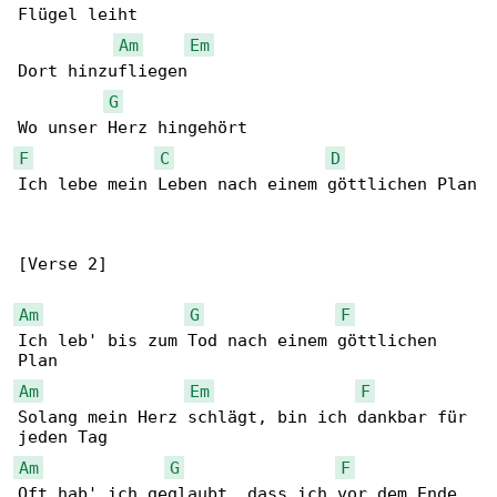
Flügel leiht

Am
Em
Dort hinzufliegen

G
F
C
D
Ich lebe mein Leben nach einem göttlichen Plan

[Verse 2]

Am
G
F
Ich leb' bis zum Tod nach einem göttlichen 

Am
Em
F
Solang mein Herz schlägt, bin ich dankbar für 

Am
G
F
Oft hab' ich geglaubt, dass ich vor dem Ende 
