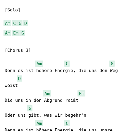
[Solo]

Am
C
G
D
Am
Em
G
[Chorus 3]

Am
C
G
Denn es ist höhere Energie, die uns den Weg 

D
weist

Am
Em
Die uns in den Abgrund reißt

G
Oder uns gibt, was wir begehr'n

Am
C