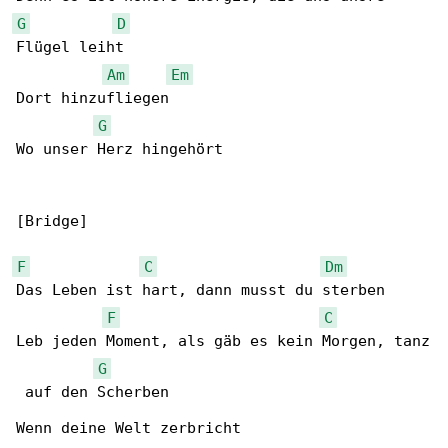
G
D
Flügel leiht

Am
Em
Dort hinzufliegen

G
Wo unser Herz hingehört

[Bridge]

F
C
Dm
Das Leben ist hart, dann musst du sterben

F
C
Leb jeden Moment, als gäb es kein Morgen, tanz

G
 auf den Scherben

Wenn deine Welt zerbricht
