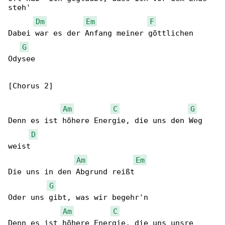
steh'

Dm
Em
F
Dabei war es der Anfang meiner göttlichen 

G
Odysee

[Chorus 2]

Am
C
G
Denn es ist höhere Energie, die uns den Weg 

D
weist

Am
Em
Die uns in den Abgrund reißt

G
Oder uns gibt, was wir begehr'n

Am
C