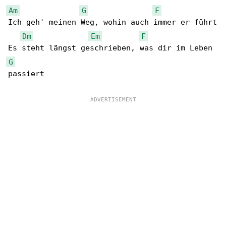
Am
G
F
Ich geh' meinen Weg, wohin auch immer er führt

Dm
Em
F
G
passiert
