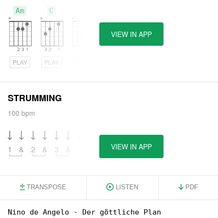
Am
C
G
VIEW IN APP
PLAY
PLAY
PLAY
STRUMMING
100 bpm
VIEW IN APP
1
&
2
&
3
&
4
&
TRANSPOSE
LISTEN
PDF
Nino de Angelo - Der göttliche Plan
