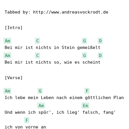
Tabbed by: http://www.andreasvockrodt.de

[Intro]

Am
C
G
D
Am
C
G
D
Bei mir ist nichts so, wie es scheint

[Verse]

Am
G
F
Ich lebe mein Leben nach einem göttlichen Plan

Am
Em
Und wenn ich spür', ich lieg' falsch, fang' 

F