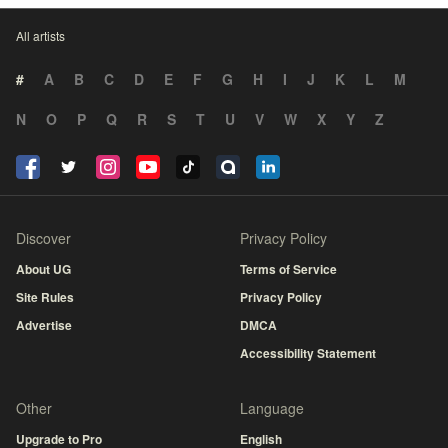
All artists
#
A
B
C
D
E
F
G
H
I
J
K
L
M
N
O
P
Q
R
S
T
U
V
W
X
Y
Z
Discover
Privacy Policy
About UG
Terms of Service
Site Rules
Privacy Policy
Advertise
DMCA
Accessibility Statement
Other
Language
Upgrade to Pro
English