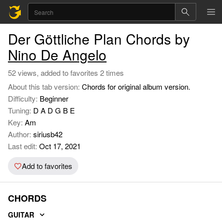
Der Göttliche Plan Chords by
Nino De Angelo
52 views, added to favorites 2 times
About this tab version:
Chords for original album version.
Difficulty:
Beginner
Tuning:
D A D G B E
Key:
Am
Author:
siriusb42
Last edit:
Oct 17, 2021
Add to favorites
CHORDS
GUITAR