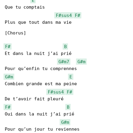
E
Que tu comptais

F#sus4
F#
Plus que tout dans ma vie

[Chorus]

F#
B
Et dans la nuit j’ai prié

G#m7
G#m
G#m
E
Combien grande est ma peine

F#sus4
F#
F#
B
Oui dans la nuit j’ai prié

G#m
Pour qu’un jour tu reviennes
