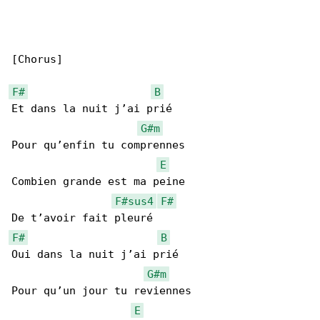
[Chorus]

F#
B
Et dans la nuit j’ai prié

G#m
Pour qu’enfin tu comprennes

E
Combien grande est ma peine

F#sus4
F#
F#
B
Oui dans la nuit j’ai prié

G#m
Pour qu’un jour tu reviennes

E