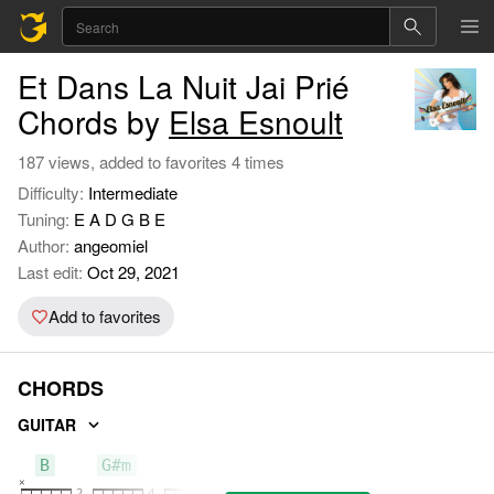
Et Dans La Nuit Jai Prié
Chords by
Elsa Esnoult
187 views, added to favorites 4 times
Difficulty:
Intermediate
Tuning:
E A D G B E
Author:
angeomiel
Last edit:
Oct 29, 2021
Add to favorites
CHORDS
GUITAR
B
G#m
E