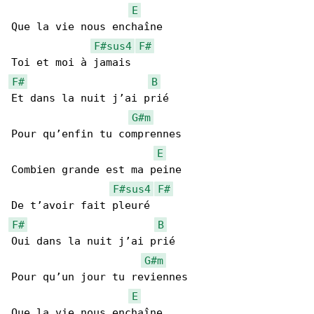
E
Que la vie nous enchaîne

F#sus4
F#
F#
B
Et dans la nuit j’ai prié

G#m
Pour qu’enfin tu comprennes

E
Combien grande est ma peine

F#sus4
F#
F#
B
Oui dans la nuit j’ai prié

G#m
Pour qu’un jour tu reviennes

E
Que la vie nous enchaîne
