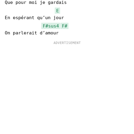
Que pour moi je gardais

E
En espérant qu’un jour

F#sus4
F#