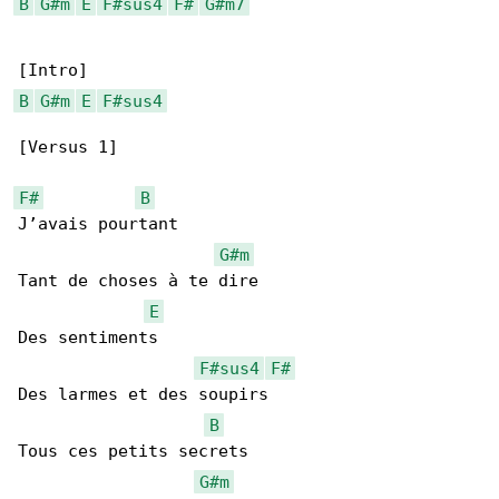
B
G#m
E
F#sus4
F#
G#m7
B
G#m
E
F#sus4
[Versus 1]

F#
B
J’avais pourtant

G#m
Tant de choses à te dire

E
Des sentiments

F#sus4
F#
Des larmes et des soupirs

B
Tous ces petits secrets

G#m