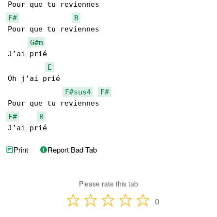
F#
B
Pour que tu reviennes

G#m
J’ai prié

E
Oh j’ai prié

F#sus4
F#
F#
B
J’ai prié
Print
Report Bad Tab
Please rate this tab
0