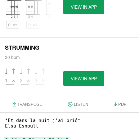
VIEW IN APP
PLAY
PLAY
PLAY
STRUMMING
30 bpm
VIEW IN APP
1
&
2
&
3
&
4
&
TRANSPOSE
LISTEN
PDF
*Et dans la nuit j'ai prié*

Elsa Esnoult
