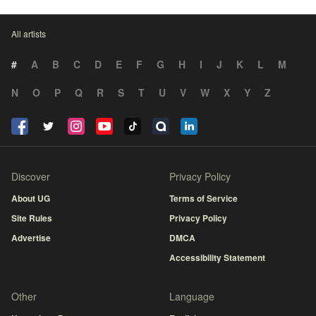
All artists
#
A
B
C
D
E
F
G
H
I
J
K
L
M
N
O
P
Q
R
S
T
U
V
W
X
Y
Z
Discover
Privacy Policy
About UG
Terms of Service
Site Rules
Privacy Policy
Advertise
DMCA
Accessibility Statement
Other
Language