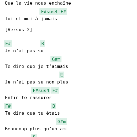
Que la vie nous enchaîne

F#sus4
F#
Toi et moi à jamais

[Versus 2]

F#
B
Je n’ai pas su

G#m
Te dire que je t’aimais

E
Je n’ai pas su non plus

F#sus4
F#
F#
B
Te dire que tu étais

G#m
Beaucoup plus qu’un ami
