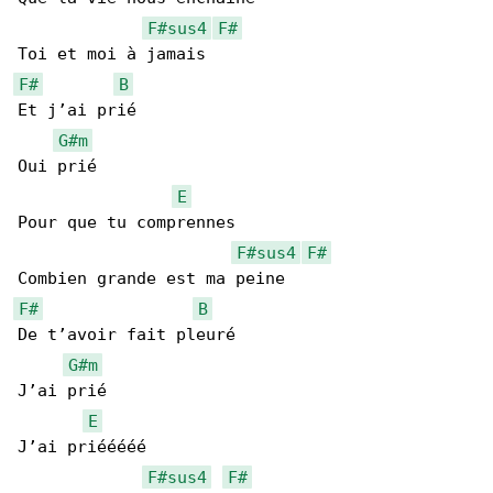
F#sus4
F#
F#
B
Et j’ai prié

G#m
Oui prié

E
Pour que tu comprennes

F#sus4
F#
F#
B
De t’avoir fait pleuré

G#m
J’ai prié

E
J’ai priééééé

F#sus4
F#