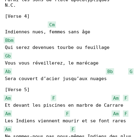
N.C.

[Verse 4]

Cm
Bbm
Gb
Ab
Bb
G
Sera couvert d’acier jusqu’aux nuages

Am
F
Am
F
Am
F
Am
F
Am
F
Ne sommes-nous pas nous-mêmes Indiens des plus
