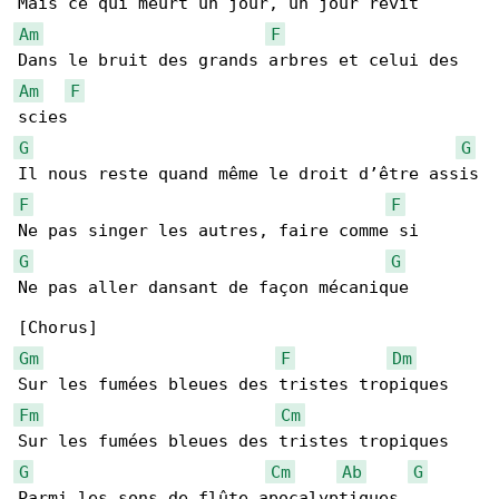
Am
F
Am
F
G
G
F
F
G
G
Ne pas aller dansant de façon mécanique

Gm
F
Dm
Fm
Cm
G
Cm
Ab
G
Parmi les sons de flûte apocalyptiques
