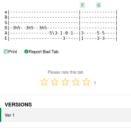
F
G
e|--------------------------|-------------|

B|--------------------------|-------------|

G|--------------------------|-------------|

D|-3h5--3h5--3h5------------|-------------|

A|---------------5\3-1-0-1--|3-----5-5----|

E|--------------------3-----|1-----3-3----|
Print
Report Bad Tab
Please rate this tab
1
VERSIONS
Ver 1