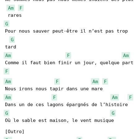
Am
F
G
Pour nous sauver peut-être il n’est pas trop 

G
Am
F
Am
F
Am
F
Am
F
Am
F
Am
F
G
G
Où le sable est maison, le vent musique
