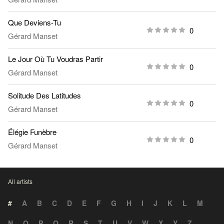
Que Deviens-Tu
0
Gérard Manset
Le Jour Où Tu Voudras Partir
0
Gérard Manset
Solitude Des Latitudes
0
Gérard Manset
Élégie Funèbre
0
Gérard Manset
All artists
#
A
B
C
D
E
F
G
H
I
J
K
L
M
N
O
P
Q
R
S
T
U
V
W
X
Y
Z