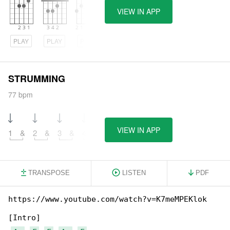
VIEW IN APP
PLAY
PLAY
PLAY
STRUMMING
77 bpm
VIEW IN APP
1
&
2
&
3
&
4
&
TRANSPOSE
LISTEN
PDF
https://www.youtube.com/watch?v=K7meMPEKlok

[Intro]
