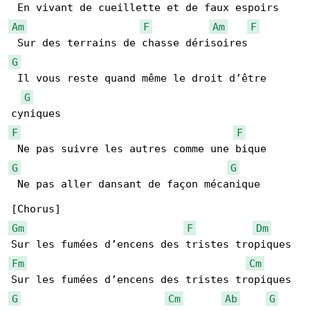
Am
F
Am
F
G
 Il vous reste quand même le droit d’être 

G
F
F
G
G
 Ne pas aller dansant de façon mécanique

Gm
F
Dm
Fm
Cm
G
Cm
Ab
G