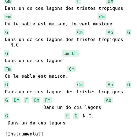
Gm
F
Dm
Fm
Cm
G
Cm
Ab
G
Dans un de ces lagons des tristes tropiques

G
Cm
Dm
Fm
Cm
G
Cm
Ab
G
G
Dm
F
Cm
Fm
Ab
G
F
G
  N.C.

 Dans un de ces lagons

[Instrumental]
