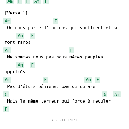
Am
F
F
Am
F
Am
F
 On nous parle d’Indiens qui souffrent et se 

Am
F
Am
F
 Ne sommes-nous pas nous-mêmes peuples 

Am
F
Am
F
Am
F
G
G
Am
F