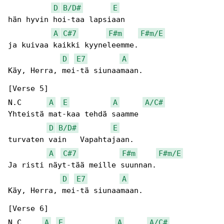
D
B/D#
E
hän hyvin hoi-taa lapsiaan

A
C#7
F#m
F#m/E
ja kuivaa kaikki kyyneleemme.

D
E7
A
Käy, Herra, mei-tä siunaamaan.

[Verse 5]

N.C      
A
E
A
A/C#
Yhteistä mat-kaa tehdä saamme

D
B/D#
E
turvaten vain   Vapahtajaan.

A
C#7
F#m
F#m/E
Ja risti näyt-tää meille suunnan.

D
E7
A
Käy, Herra, mei-tä siunaamaan.

[Verse 6]

N.C     
A
E
A
A/C#