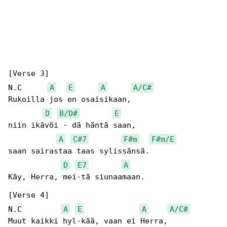
[Verse 3]

N.C      
A
E
A
A/C#
Rukoilla jos en osaisikaan,

D
B/D#
E
niin ikävöi - dä häntä saan,

A
C#7
F#m
F#m/E
saan sairastaa taas sylissänsä.

D
E7
A
Käy, Herra, mei-tä siunaamaan.

[Verse 4]

N.C         
A
E
A
A/C#
Muut kaikki hyl-kää, vaan ei Herra,
