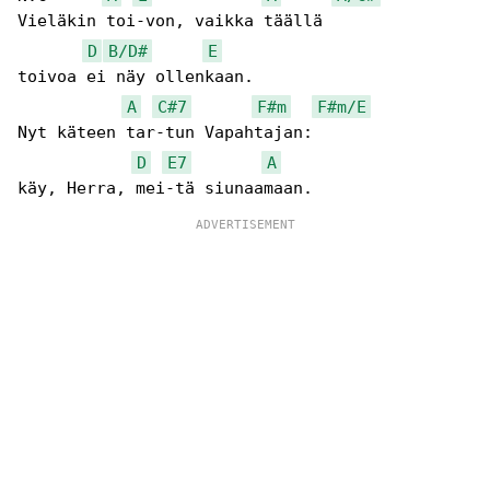
Vieläkin toi-von, vaikka täällä

D
B/D#
E
toivoa ei näy ollenkaan.

A
C#7
F#m
F#m/E
Nyt käteen tar-tun Vapahtajan:

D
E7
A