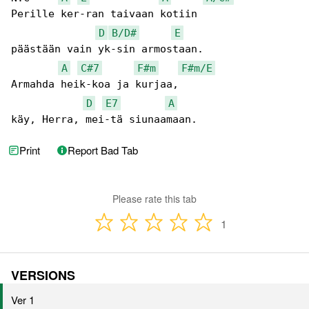
Perille ker-ran taivaan kotiin

D
B/D#
E
päästään vain yk-sin armostaan.

A
C#7
F#m
F#m/E
Armahda heik-koa ja kurjaa,

D
E7
A
käy, Herra, mei-tä siunaamaan.
Print
Report Bad Tab
Please rate this tab
1
VERSIONS
Ver 1