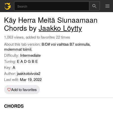
Käy Herra Meitä Siunaamaan
Chords by
Jaakko Löytty
1,063 views, added to favorites 22 times
About this tab version:
B/D# voi vaihtaa B7 soinnulla,
molemmat toimii.
Difficulty:
Intermediate
Tuning:
E A D G B E
Key:
A
Author:
jaakkotoivola2
Last edit:
Mar 19, 2022
Add to favorites
CHORDS