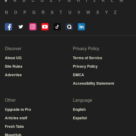
#
A
B
C
D
E
F
G
H
I
J
K
L
M
N
O
P
Q
R
S
T
U
V
W
X
Y
Z
Discover
Privacy Policy
About UG
Terms of Service
Site Rules
Privacy Policy
Advertise
DMCA
Accessibility Statement
Other
Language
Upgrade to Pro
English
Articles staff
Español
Fresh Tabs
MuseHub