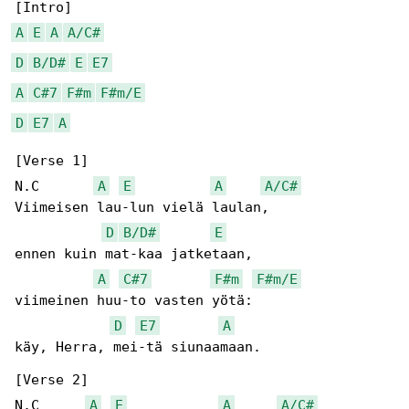
A
E
A
A/C#
D
B/D#
E
E7
A
C#7
F#m
F#m/E
D
E7
A
[Verse 1]

N.C       
A
E
A
A/C#
Viimeisen lau-lun vielä laulan,

D
B/D#
E
ennen kuin mat-kaa jatketaan,

A
C#7
F#m
F#m/E
viimeinen huu-to vasten yötä:

D
E7
A
käy, Herra, mei-tä siunaamaan.

[Verse 2]

N.C      
A
E
A
A/C#