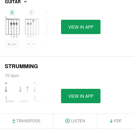
GUITAR
A
E
A/C#
VIEW IN APP
PLAY
PLAY
PLAY
STRUMMING
70 bpm
VIEW IN APP
1
2
3
4
TRANSPOSE
LISTEN
PDF