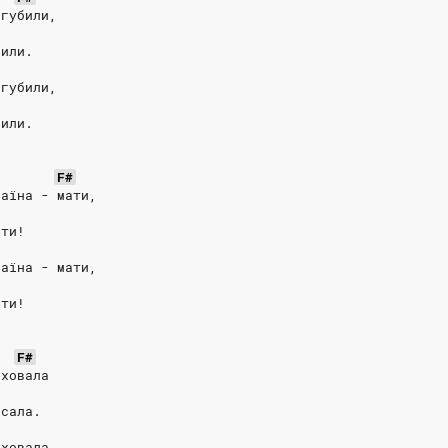
 губили,
били.
 губили,
били.
F#
раїна - мати,
ати!
раїна - мати,
ати!
F#
оховала
исала.
оховала