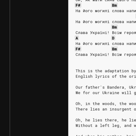
F#
Bm
На його могилі слова нап
На його могилі слова нап
Bm
Слава Україні! Всім геро
A
D
На його могилі слова нап
F#
Bm
Слава Україні! Всім геро
This is the adaptation b
English lyrics of the or
Our father's Bandera, Uk
We for our Ukraine will 
Oh, in the woods, the wo
There lies an insurgent 
Oh, he lies there, he li
Without a left leg, and 