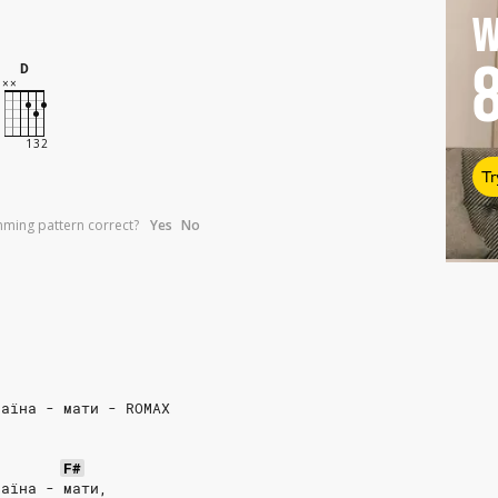
W
D
Tr
umming pattern correct?
Yes
No
раїна - мати - ROMAX
F#
раїна - мати,