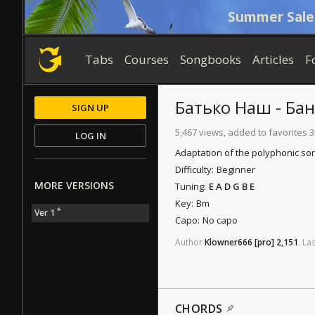
Summer Sale
Tabs
Courses
Songbooks
Articles
F
Батько Наш - Ба
SIGN UP
5,467 views, added to favorites 3
LOG IN
Adaptation of the polyphonic son
Difficulty:
Beginner
MORE VERSIONS
Tuning:
E A D G B E
Key:
Bm
*
Ver 1
Capo:
No capo
Author
Klowner666
[pro]
2,151
.
Las
CHORDS