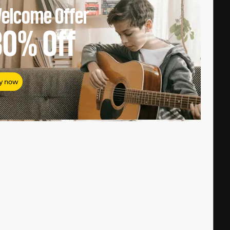
elcome Offer
80%
Off
y now