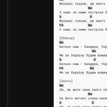
Москалі тікали, аж лапті
Bm
А наші за ними постріли 
A
D
Москалі тікали, аж лапті
F#
Bm
А наші за ними постріли 
[Chorus]
Bm
Батько наш - Бандера, Ук
Bm
Ми за Україну будем воюв
A
D
Батько наш - Бандера, Ук
F#
Bm
Ми за Україну будем воюв
[Outro]
Bm
Ой, як мати сина свого п
Bm
На його могилі слова нап
A
D
Ой, як мати сина свого п