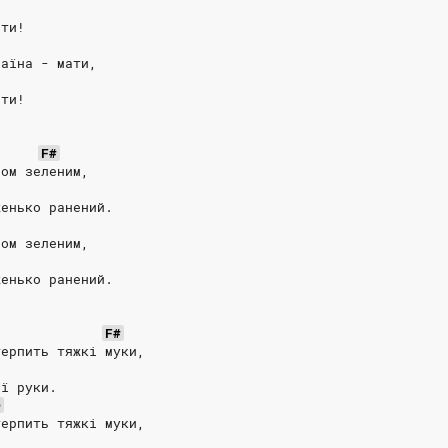
ати!
раїна - мати,
ати!
F#
бом зеленим,
женько ранений.
бом зеленим,
женько ранений.
F#
терпить тяжкі муки,
ої руки.
D
терпить тяжкі муки,