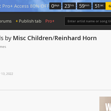
0
:
23
:
59
:
50
:
Pro+ Access 80% OFF
days
hrs
min
sec
G
orums
Publish tab
Pro+
+
s
by
Misc Children
/
Reinhard Horn
times
r
13,
2022
W