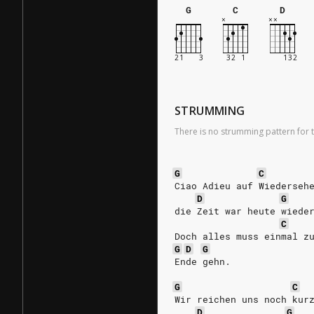
G
C
D
STRUMMING
There is no strumming pattern for t
G
C
Ciao Adieu auf Wiederseh
D
G
die Zeit war heute wiede
C
Doch alles muss einmal z
G
D
G
Ende gehn.
G
C
Wir reichen uns noch kur
D
G