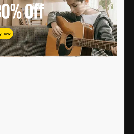
80%
Off
y now