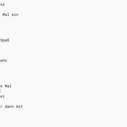
uss
h Mal ein
 Spaß
sehn 
te Mal
G
bei
ir dann mit 