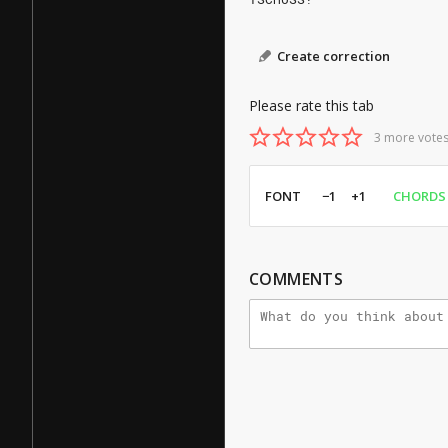
Create correction
Please rate this tab
3 more votes
FONT
−1
+1
CHORDS
COMMENTS