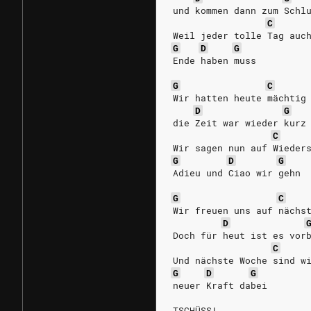
und kommen dann zum Schl
C
Weil jeder tolle Tag auc
G
D
G
Ende haben muss
G
C
Wir hatten heute mächtig
D
G
die Zeit war wieder kurz
C
Wir sagen nun auf Wieder
G
D
G
Adieu und Ciao wir gehn
G
C
Wir freuen uns auf nächs
D
Doch für heut ist es vor
C
Und nächste Woche sind w
G
D
G
neuer Kraft dabei 
TSCHÜSS!