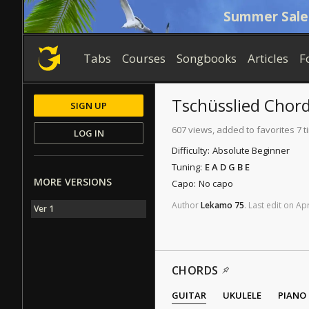
Summer Sale
Tabs
Courses
Songbooks
Articles
F
Tschüsslied
Chord
SIGN UP
607 views, added to favorites 7 
LOG IN
Difficulty:
Absolute Beginner
Tuning:
E A D G B E
MORE VERSIONS
Capo:
No capo
Author
Lekamo
75
.
Last
edit
on
Ap
Ver 1
CHORDS
GUITAR
UKULELE
PIANO