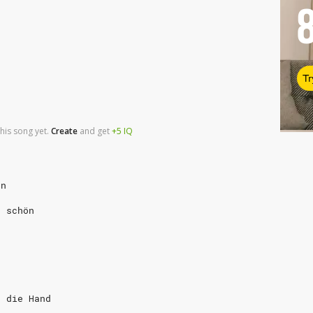
Tr
his song yet.
Create
and
get
+5
IQ
en
r schön
u
z die Hand