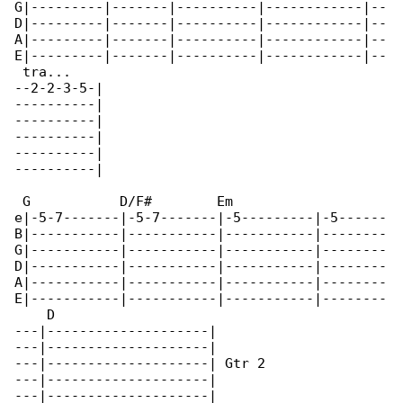
G|---------|-------|----------|------------|--

D|---------|-------|----------|------------|--

A|---------|-------|----------|------------|--

E|---------|-------|----------|------------|--

 tra...

--2-2-3-5-|

----------|

----------|

----------|

----------|

----------|

 G           D/F#        Em                   

e|-5-7-------|-5-7-------|-5---------|-5------

B|-----------|-----------|-----------|--------

G|-----------|-----------|-----------|--------

D|-----------|-----------|-----------|--------

A|-----------|-----------|-----------|--------

E|-----------|-----------|-----------|--------

    D

---|--------------------|

---|--------------------|

---|--------------------| Gtr 2

---|--------------------|

---|--------------------|
