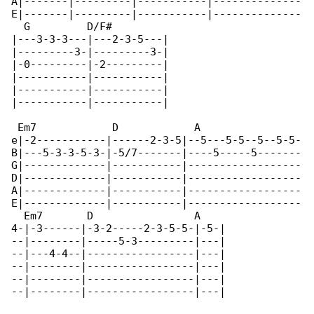
A|-------|---------|-----------|--------------

E|-------|---------|-----------|--------------

  G         D/F#

|---3-3-3---|---2-3-5---|

|---------3-|---------3-|

|-0---------|-2---------|

|-----------|-----------|

|-----------|-----------|

|-----------|-----------|

 Em7            D            A                

e|-2-----------|------2-3-5|--5---5-5--5--5-5-

B|---5-3-3-5-3-|-5/7-------|----5-----5-------

G|-------------|-----------|------------------

D|-------------|-----------|------------------

A|-------------|-----------|------------------

E|-------------|-----------|------------------

  Em7       D                A

4-|-3------|-3-2-----2-3-5-5-|-5-|

--|--------|-----5-3---------|---|

--|---4-4--|-----------------|---|

--|--------|-----------------|---|

--|--------|-----------------|---|

--|--------|-----------------|---|
