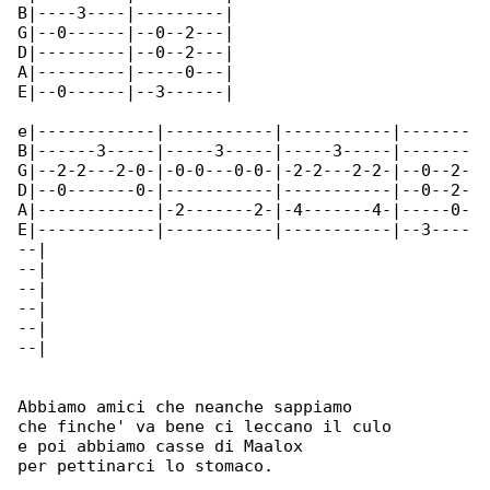
B|----3----|---------|

G|--0------|--0--2---|

D|---------|--0--2---|

A|---------|-----0---|

E|--0------|--3------|

e|------------|-----------|-----------|-------

B|------3-----|-----3-----|-----3-----|-------

G|--2-2---2-0-|-0-0---0-0-|-2-2---2-2-|--0--2-

D|--0-------0-|-----------|-----------|--0--2-

A|------------|-2-------2-|-4-------4-|-----0-

E|------------|-----------|-----------|--3----

--|

--|

--|

--|

--|

--|

Abbiamo amici che neanche sappiamo

che finche' va bene ci leccano il culo

e poi abbiamo casse di Maalox

per pettinarci lo stomaco.
