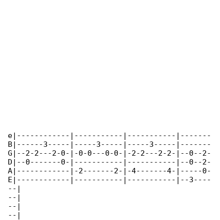
e|------------|-----------|-----------|-------

B|------3-----|-----3-----|-----3-----|-------

G|--2-2---2-0-|-0-0---0-0-|-2-2---2-2-|--0--2-

D|--0-------0-|-----------|-----------|--0--2-

A|------------|-2-------2-|-4-------4-|-----0-

E|------------|-----------|-----------|--3----

--|

--|

--|

--|
