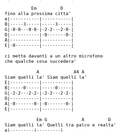
          Em         D

fino alla prossima citta'

e|-----------|-----------|

B|-----3-----|-----3-----|

G|-0-0---0-0-|-2-2---2-0-|

D|-----------|-0-------0-|

A|-----------|-----------|

E|-0---------|-----------|

ci mette davanti a un altro microfono

che qualche cosa succedera'

            A             A4 A

Siam quelli la' Siam quelli la'

E|-----------|-----------|

B|-----0-----|-----0-----|

G|-2-2---2-2-|-2-2---2-2-|

D|-----------|-----------|

A|-0-------0-|-0-------0-|

E|-----------|-----------|

            Em G             A         D

Siam quelli la' Quelli tra palco e realta'

e|---------|---------|
