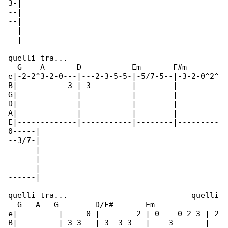
3-|

--|

--|

--|

--|

quelli tra...

  G    A       D           Em       F#m

e|-2-2^3-2-0---|---2-3-5-5-|-5/7-5--|-3-2-0^2^

B|-----------3-|-3---------|--------|---------

G|-------------|-----------|--------|---------

D|-------------|-----------|--------|---------

A|-------------|-----------|--------|---------

E|-------------|-----------|--------|---------

0-----|

--3/7-|

------|

------|

------|

------|

quelli tra...                           quelli

  G   A   G        D/F#       Em

e|---------|-----0-|--------2-|-0----0-2-3-|-2

B|---------|-3-3---|-3--3-3---|----3-------|--
