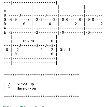
---|--------------------|

 |           |           |           |        

e|-----------|-----------|-----------|--------

B|-----3-----|-----3-----|-----3-----|-----3--

G|-0-0-----0-|-2-2-----2-|-0-0-----0-|-0-0----

D|-------0---|-------0---|-------2---|-------2

A|-----------|-----------|-----------|--------

E|-3---------|-2---------|-0---------|-0------

   |                    |

---|-----0^2^0--------0-|

---|---3-------3---3--3-|

-0-|--2----------2----2-| Gtr 1

---|-0----------------0-|

---|--------------------|

---|--------------------|

***********************************

| /   Slide-up

| ^   Hammer-on

***********************************