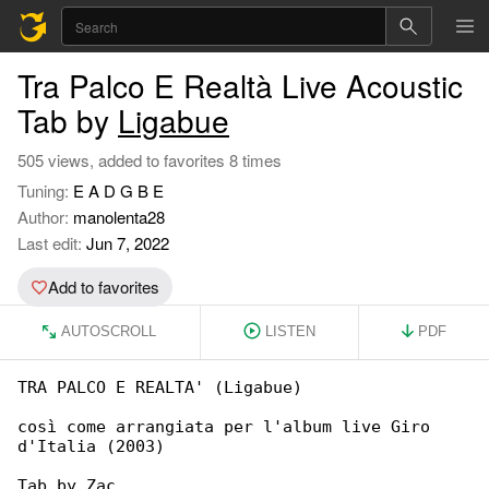
Tra Palco E Realtà Live Acoustic
Tab by
Ligabue
505 views, added to favorites 8 times
Tuning:
E A D G B E
Author:
manolenta28
Last edit:
Jun 7, 2022
Add to favorites
AUTOSCROLL
LISTEN
PDF
TRA PALCO E REALTA' (Ligabue)

così come arrangiata per l'album live Giro 

d'Italia (2003)

Tab by Zac
