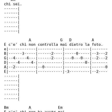
chi sei.

------|

------|

------|

------|

------|

------|

           A             G   D         A

E c'e' chi non controlla mai dietro la foto.

e|------------|-----------|-----------|-------

B|------3-----|------2----|-----0-----|--3---2

G|--4-----4---|------2----|---0---0---|--2---2

D|----4-----4-|-----------|---------0-|-------

A|--2---------|--0--------|-----------|------0

E|------------|-----------|-3---------|--2----

------|

------|

------|

------|

------|

------|

Bm         A            Em
