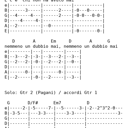
E c'e' chi non ha avuto mai

e|------------|-----------|-----------|

B|------3-----|------2----|-0---0-----|

G|--4-----4---|------2----|-0-0---0-0-|

D|----4-----4-|-----------|-----------|

A|--2---------|--0--------|-----------|

E|------------|-----------|-0-------0-|

   D       A      Em     D       A      G

nemmeno un dubbio mai, nemmeno un dubbio mai

e|--------|---|--------|-----|

B|--3---2-|-3-|--3---2-|--3--|

G|--2---2-|-0-|--2---2-|--0--|

D|--------|---|--------|-----|

A|------0-|---|------0-|-----|

E|--2-----|-0-|--2-----|--3--|

Solo: Gtr 2 (Pagani) / accordi Gtr 1

 G       D/F#      Em7          D             

e|-----2-|-5-----7-|--5------3-|-2--2^3^2-0---

B|-3-5---|---3-3---|----3-3----|------------3-

G|-------|---------|-----------|--------------

D|-------|---------|-----------|--------------
