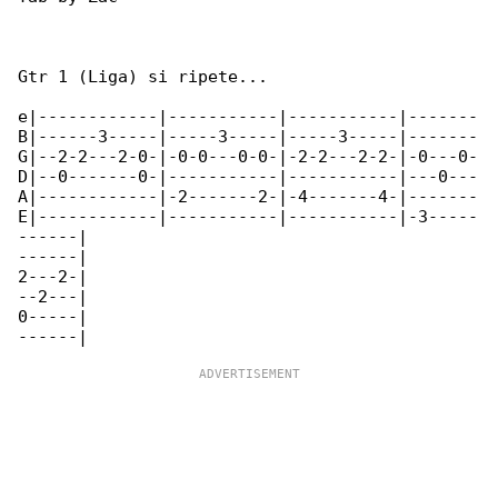
Gtr 1 (Liga) si ripete...

e|------------|-----------|-----------|-------

B|------3-----|-----3-----|-----3-----|-------

G|--2-2---2-0-|-0-0---0-0-|-2-2---2-2-|-0---0-

D|--0-------0-|-----------|-----------|---0---

A|------------|-2-------2-|-4-------4-|-------

E|------------|-----------|-----------|-3-----

------|

------|

2---2-|

--2---|

0-----|
