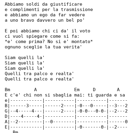
Abbiamo soldi da giustificare

e complimenti per la trasmissione

e abbiamo un ego da far vedere

a uno bravo davvero un bel po'

E poi abbiamo chi ci da' il voto

ci vuol spiegare come si fa:

*e' come prima? No si e' montato*

ognuno sceglie la tua verita'

Siam quelli la'

Siam quelli la'

Siam quelli la'

Quelli tra palco e realta'

Quelli tra palco e realta'

Bm         A              Em     D        A   

E c'e' chi non si sbaglia mai: ti guarda e sa 

e|------------|-----------|-----------|-------

B|------3-----|------2----|-0---0-----|--3---2

G|--4-----4---|------2----|-0-0---0-0-|--2---2

D|----4-----4-|-----------|-----------|-------

A|--2---------|--0--------|-----------|------0

E|------------|-----------|-0-------0-|--2----

   Bm
