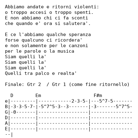
Abbiamo andate e ritorni violenti:

o troppo accesi o troppo spenti.

E non abbiamo chi ci fa sconti

che quando e' ora si salutera'.

E ce l'abbiamo qualche speranza

forse qualcuno ci ricordera'

e non solamente per le canzoni

per le parole o la musica

Siam quelli la'

Siam quelli la'

Siam quelli la'

Quelli tra palco e realta'

Finale: Gtr 2  / Gtr 1 (come fine ritornello)

  D        Em                   F#m

e|---------|------------2-3-5-|---5^7-5-------

B|-3-3-5-7-|-5^7^5-3--3-------|-3-------5^7^5-

G|-0-------|------------------|---------------

D|---------|------------------|---------------

A|---------|------------------|---------------

E|---------|------------------|---------------

--|
