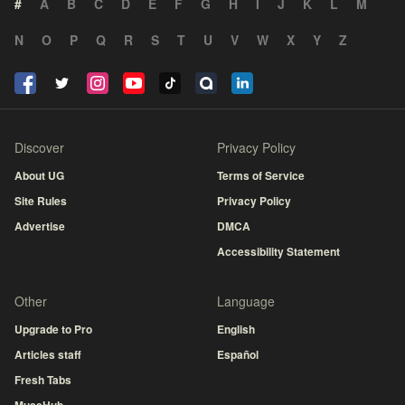
#
A
B
C
D
E
F
G
H
I
J
K
L
M
N
O
P
Q
R
S
T
U
V
W
X
Y
Z
Discover
Privacy Policy
About UG
Terms of Service
Site Rules
Privacy Policy
Advertise
DMCA
Accessibility Statement
Other
Language
Upgrade to Pro
English
Articles staff
Español
Fresh Tabs