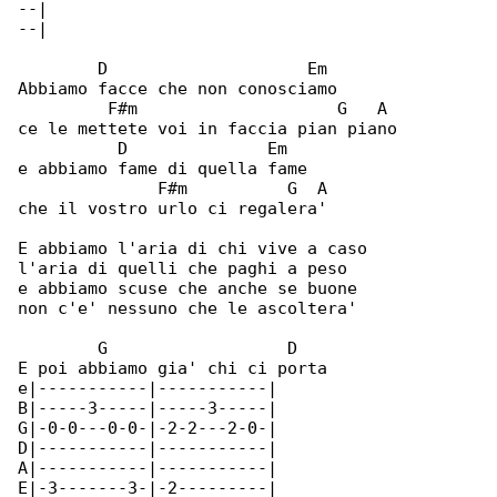
--|

--|

        D                    Em

Abbiamo facce che non conosciamo

         F#m                    G   A

ce le mettete voi in faccia pian piano

          D              Em

e abbiamo fame di quella fame

              F#m          G  A

che il vostro urlo ci regalera'

E abbiamo l'aria di chi vive a caso

l'aria di quelli che paghi a peso

e abbiamo scuse che anche se buone

non c'e' nessuno che le ascoltera'

        G                  D

E poi abbiamo gia' chi ci porta

e|-----------|-----------|

B|-----3-----|-----3-----|

G|-0-0---0-0-|-2-2---2-0-|

D|-----------|-----------|

A|-----------|-----------|

E|-3-------3-|-2---------|
