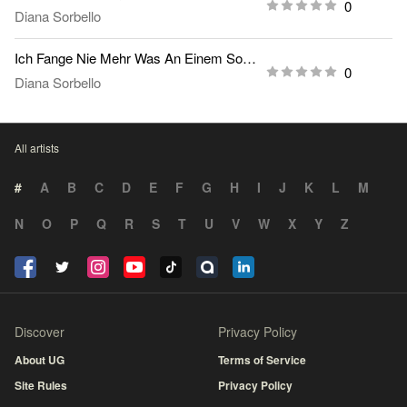
0
Diana Sorbello
Ich Fange Nie Mehr Was An Einem Sonntag An
0
Diana Sorbello
All artists
#
A
B
C
D
E
F
G
H
I
J
K
L
M
N
O
P
Q
R
S
T
U
V
W
X
Y
Z
Discover
Privacy Policy
About UG
Terms of Service
Site Rules
Privacy Policy