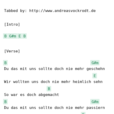
Tabbed by: http://www.andreasvockrodt.de

[Intro]

B
G#m
E
B
[Verse]

B
G#m
Du das mit uns sollte doch nie mehr geschehn

E
Wir wollten uns doch nie mehr heimlich sehn

B
B
G#m
Du das mit uns sollte doch nie mehr passiern
