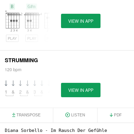
B
G#m
E
VIEW IN APP
PLAY
PLAY
PLAY
STRUMMING
120 bpm
VIEW IN APP
1
&
2
&
3
&
4
&
TRANSPOSE
LISTEN
PDF
Diana Sorbello - Im Rausch Der Gefühle
