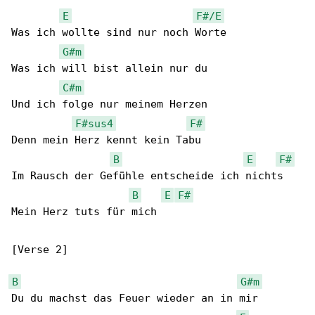
E
F#/E
Was ich wollte sind nur noch Worte

G#m
Was ich will bist allein nur du

C#m
Und ich folge nur meinem Herzen

F#sus4
F#
Denn mein Herz kennt kein Tabu

B
E
F#
Im Rausch der Gefühle entscheide ich nichts

B
E
F#
Mein Herz tuts für mich

[Verse 2]

B
G#m
Du du machst das Feuer wieder an in mir
