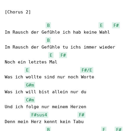
[Chorus 2]

B
E
F#
Im Rausch der Gefühle ich hab keine Wahl

B
Im Rausch der Gefühle tu ichs immer wieder

E
F#
Noch ein letztes Mal

E
F#/E
Was ich wollte sind nur noch Worte

G#m
Was ich will bist allein nur du

C#m
Und ich folge nur meinem Herzen

F#sus4
F#
Denn mein Herz kennt kein Tabu

B
E
F#