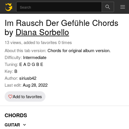
Im Rausch Der Gefühle Chords
by
Diana Sorbello
13 views, added to favorites 0 times
About this tab version:
Chords for original album version.
Difficulty:
Intermediate
Tuning:
E A D G B E
Key:
B
Author:
siriusb42
Last edit:
Aug 28, 2022
Add to favorites
CHORDS
GUITAR