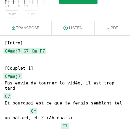
PLAY
PLAY
PLAY
TRANSPOSE
LISTEN
PDF
G#maj7
G7
Cm
F7
G#maj7
Pas envie de tourner la vidéo, il est trop 

G7
Et pourquoi est-ce que je ferais semblant tel 

Cm
un bâtard, eh ? (Ah ouais)

F7