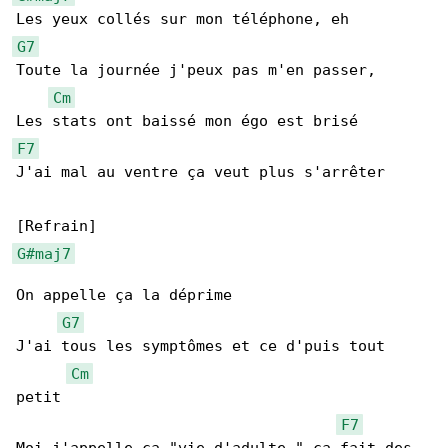
G7
Toute la journée j'peux pas m'en passer,

Cm
F7
J'ai mal au ventre ça veut plus s'arrêter

G#maj7
On appellе ça la déprime

G7
J'ai tous les symptômes еt ce d'puis tout 

Cm
petit

F7