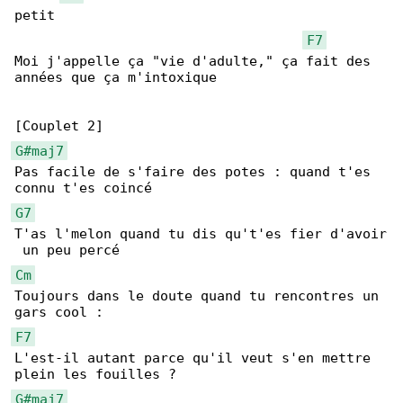
petit

F7
Moi j'appelle ça "vie d'adulte," ça fait des 

années que ça m'intoxique

G#maj7
Pas facile de s'faire des potes : quand t'es 

G7
T'as l'melon quand tu dis qu't'es fier d'avoir

Cm
Toujours dans le doute quand tu rencontres un 

F7
L'est-il autant parce qu'il veut s'en mettre 

G#maj7