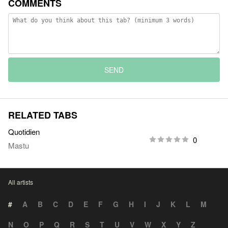
COMMENTS
SEND
RELATED TABS
Quotidien
0
Mastu
All artists
#
A
B
C
D
E
F
G
H
I
J
K
L
M
N
O
P
Q
R
S
T
U
V
W
X
Y
Z