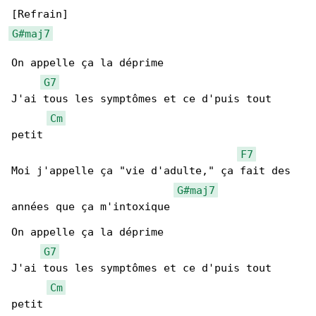
G#maj7
On appellе ça la déprime

G7
J'ai tous les symptômes еt ce d'puis tout 

Cm
petit

F7
Moi j'appelle ça "vie d'adulte," ça fait des 

G#maj7
années que ça m'intoxique

On appellе ça la déprime

G7
J'ai tous les symptômes еt ce d'puis tout 

Cm
petit
