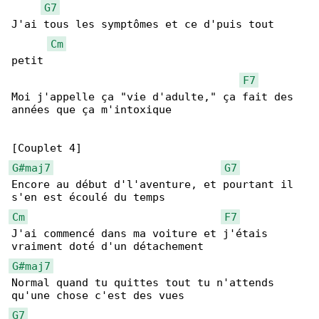
G7
J'ai tous les symptômes еt ce d'puis tout 

Cm
petit

F7
Moi j'appelle ça "vie d'adulte," ça fait des 

années que ça m'intoxique

G#maj7
G7
Encore au début d'l'aventure, et pourtant il 

Cm
F7
J'ai commencé dans ma voiture et j'étais 

G#maj7
Normal quand tu quittes tout tu n'attends 

G7