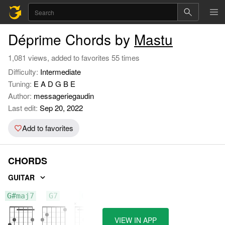
Déprime Chords by
Mastu
1,081 views, added to favorites 55 times
Difficulty:
Intermediate
Tuning:
E A D G B E
Author:
messageriegaudin
Last edit:
Sep 20, 2022
Add to favorites
CHORDS
GUITAR
G#maj7
G7
Cm
VIEW IN APP