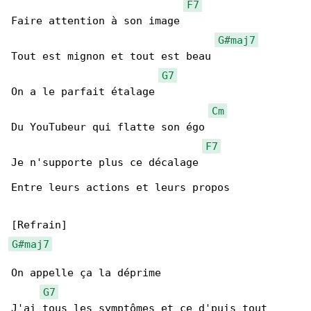
F7
Faire attention à son image

G#maj7
Tout est mignon et tout est beau

G7
On a le parfait étalage

Cm
Du YouTubeur qui flatte son égo

F7
Je n'supporte plus ce décalage

Entre leurs actions et leurs propos

G#maj7
On appellе ça la déprime

G7
J'ai tous les symptômes еt ce d'puis tout 
