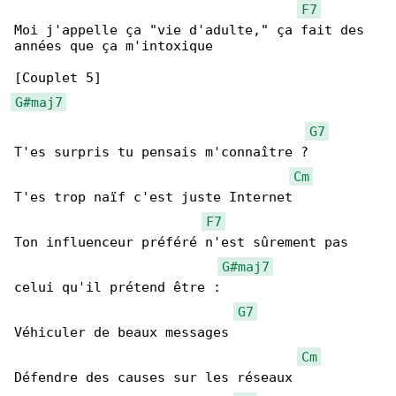
F7
Moi j'appelle ça "vie d'adulte," ça fait des 

années que ça m'intoxique

G#maj7
G7
T'es surpris tu pensais m'connaître ?

Cm
T'es trop naïf c'est juste Internet

F7
Ton influenceur préféré n'est sûrement pas 

G#maj7
celui qu'il prétend être :

G7
Véhiculer de beaux messages

Cm
Défendre des causes sur les réseaux
