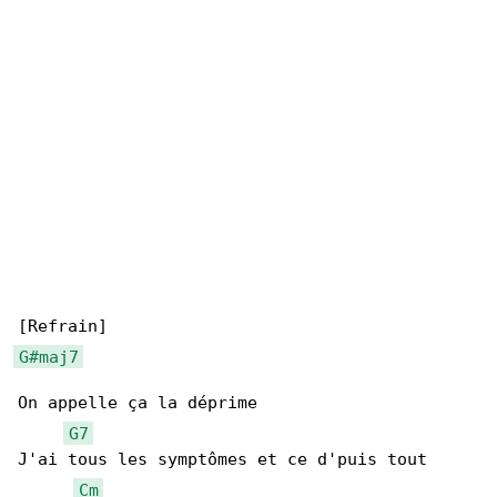
G#maj7
On appellе ça la déprime

G7
J'ai tous les symptômes еt ce d'puis tout 

Cm