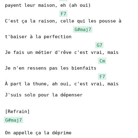
payent leur maison, eh (ah oui)

F7
C'est ça la raison, celle qui les pousse à 

G#maj7
t'baiser à la perfection

G7
Je fais un métier d'rêve c'est vrai, mais

Cm
Je n'en ressens pas les bienfaits

F7
À part la thune, ah oui, c'est vrai, mais

J'suis solo pour la dépenser

G#maj7
On appellе ça la déprime
