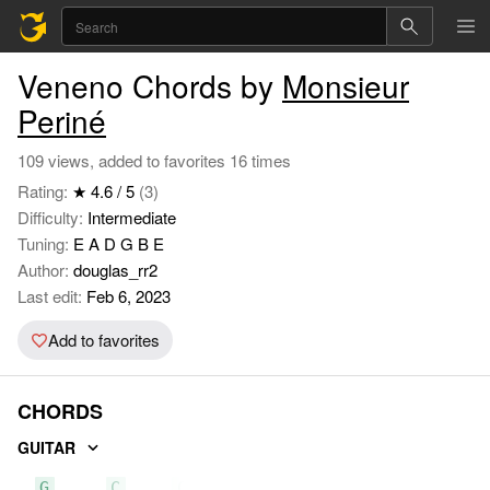
Veneno Chords by
Monsieur
Periné
109 views, added to favorites 16 times
Rating:
★ 4.6 / 5
(3)
Difficulty:
Intermediate
Tuning:
E A D G B E
Author:
douglas_rr2
Last edit:
Feb 6, 2023
Add to favorites
CHORDS
GUITAR
G
C
Cm