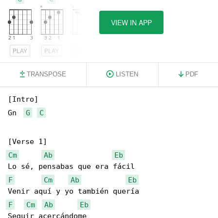
VIEW IN APP
PLAY
PLAY
PLAY
TRANSPOSE
LISTEN
PDF
[Intro]

Gn  
G
C
Cm
Ab
Eb
F
Cm
Ab
Eb
F
Cm
Ab
Eb