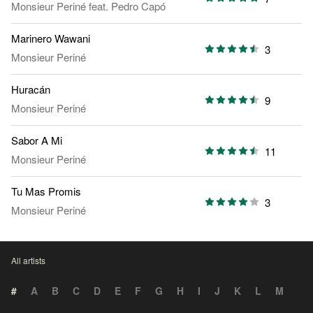
Monsieur Periné
feat.
Pedro Capó
Marinero Wawani
3
Monsieur Periné
Huracán
9
Monsieur Periné
Sabor A Mi
11
Monsieur Periné
Tu Mas Promis
3
Monsieur Periné
All artists
#
A
B
C
D
E
F
G
H
I
J
K
L
M