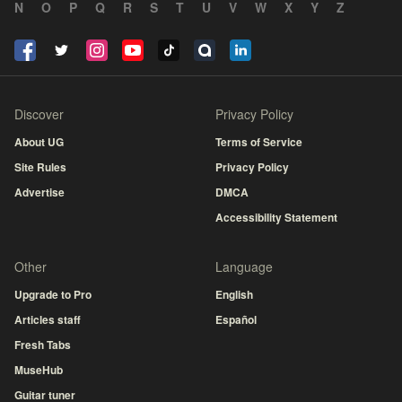
N
O
P
Q
R
S
T
U
V
W
X
Y
Z
Discover
Privacy Policy
About UG
Terms of Service
Site Rules
Privacy Policy
Advertise
DMCA
Accessibility Statement
Other
Language
Upgrade to Pro
English
Articles staff
Español
Fresh Tabs
MuseHub
Guitar tuner