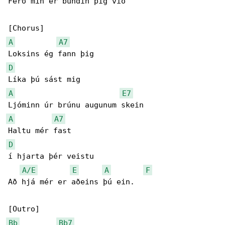
Ferð mín er bundin þig við

A
A7
D
A
E7
A
A7
D
í hjarta þér veistu

A/E
E
A
F
Að hjá mér er aðeins þú ein.

Bb
Bb7