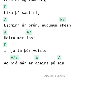
D
A
E7
A
A7
D
í hjarta þér veistu

A/E
E
A
Að hjá mér er aðeins þú ein
