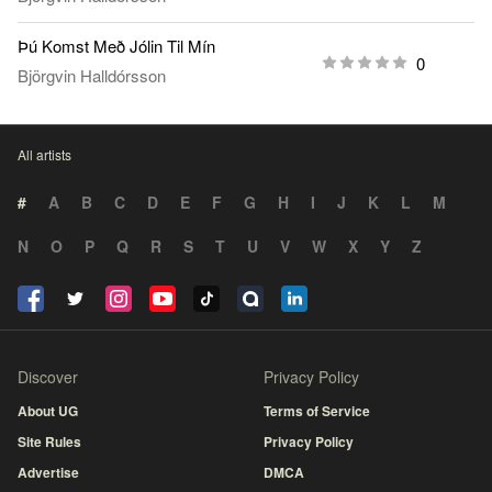
Þú Komst Með Jólin Til Mín
0
Björgvin Halldórsson
All artists
#
A
B
C
D
E
F
G
H
I
J
K
L
M
N
O
P
Q
R
S
T
U
V
W
X
Y
Z
Discover
Privacy Policy
About UG
Terms of Service
Site Rules
Privacy Policy
Advertise
DMCA