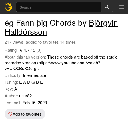
ég Fann þig Chords by
Björgvin
Halldórsson
217 views, added to favorites 14 times
Rating:
★ 4.7 / 5
(3)
About this tab version:
These chords are based off the studio
recorded version (https://www.youtube.com/watch?
v=UiO0BuXQc-g).
Difficulty:
Intermediate
Tuning:
E A D G B E
Key:
A
Author:
ulfur82
Last edit:
Feb 16, 2023
Add to favorites