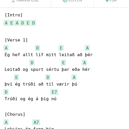
TRANSPOSE
LISTEN
PDF
A
E
A
D
E
D
A
D
E
A
Ég hef allt líf mitt leitað að þér

D
E
A
Leitað og spurt sértu þar eða hér

E
D
A
D
E7
Trúði og ég á þig nú

A
A7