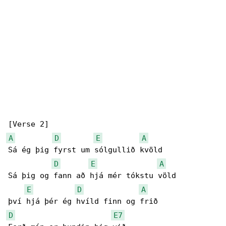
A
D
E
A
Sá ég þig fyrst um sólgullið kvöld

D
E
A
Sá þig og fann að hjá mér tókstu völd

E
D
A
D
E7