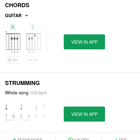
CHORDS
GUITAR
A
E
D
VIEW IN APP
PLAY
PLAY
PLAY
STRUMMING
Whole song
103 bpm
VIEW IN APP
1
&
2
&
3
&