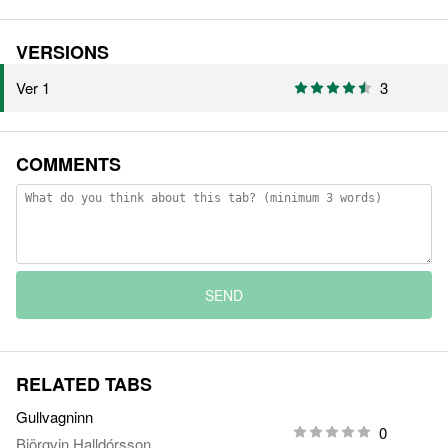
VERSIONS
Ver 1
3
COMMENTS
SEND
RELATED TABS
Gullvagninn
0
Björgvin Halldórsson