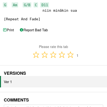
G
Am
G/B
C
D11
                  niin minäkin sua

[Repeat And Fade]
Print
Report Bad Tab
Please rate this tab
1
VERSIONS
Ver 1
COMMENTS