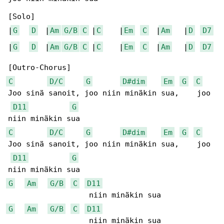
[Solo]

|
G
D
  |
Am
G/B
C
 |
C
    |
Em
C
  |
Am
   |
D
D7
|
G
D
  |
Am
G/B
C
 |
C
    |
Em
C
  |
Am
   |
D
D7
C
D/C
G
D#dim
Em
G
C
Joo sinä sanoit, joo niin minäkin sua,    joo 

D11
G
C
D/C
G
D#dim
Em
G
C
Joo sinä sanoit, joo niin minäkin sua,    joo 

D11
G
G
Am
G/B
C
D11
G
Am
G/B
C
D11