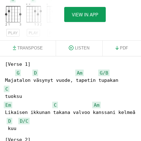
VIEW IN APP
PLAY
PLAY
PLAY
TRANSPOSE
LISTEN
PDF
[Verse 1]

G
D
Am
G/B
C
Em
C
Am
Likaisen ikkunan takana valvoo kanssani kelmeä

D
D/C
 kuu

[Verse 2]
