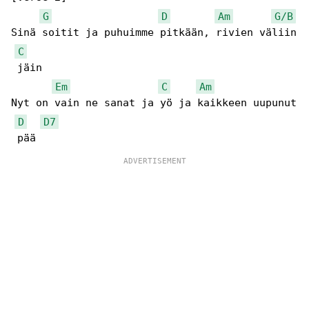
G
D
Am
G/B
Sinä soitit ja puhuimme pitkään, rivien väliin

C
 jäin

Em
C
Am
Nyt on vain ne sanat ja yö ja kaikkeen uupunut

D
D7