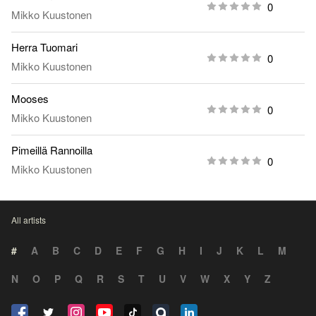
0
Mikko Kuustonen
Herra Tuomari
0
Mikko Kuustonen
Mooses
0
Mikko Kuustonen
Pimeillä Rannoilla
0
Mikko Kuustonen
All artists
#
A
B
C
D
E
F
G
H
I
J
K
L
M
N
O
P
Q
R
S
T
U
V
W
X
Y
Z