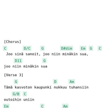
C
D/C
G
D#dim
Em
G
C
 Joo sinä sanoit, joo niin minäkin sua,     

D11
G
joo niin minäkin sua

[Verse 3]

G
D
Am
Tämä kasvoton kaupunki nukkuu tuhansiin 

G/B
C
Em
C
Am