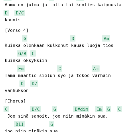
D
D/C
kaunis

[Verse 4]

G
D
Am
Kuinka olenkaan kulkenut kauas luoja ties 

G/B
C
kuinka eksyksiin

Em
C
Am
Tämä maantie sielun syö ja tekee varhain 

D
D7
vanhuksen

C
D/C
G
D#dim
Em
G
C
 Joo sinä sanoit, joo niin minäkin sua,     

D11
G
joo niin minäkin sua
