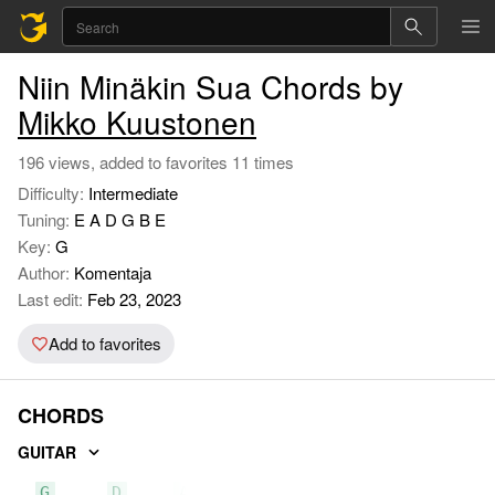
Niin Minäkin Sua Chords by
Mikko Kuustonen
196 views, added to favorites 11 times
Difficulty:
Intermediate
Tuning:
E A D G B E
Key:
G
Author:
Komentaja
Last edit:
Feb 23, 2023
Add to favorites
CHORDS
GUITAR
G
D
Am