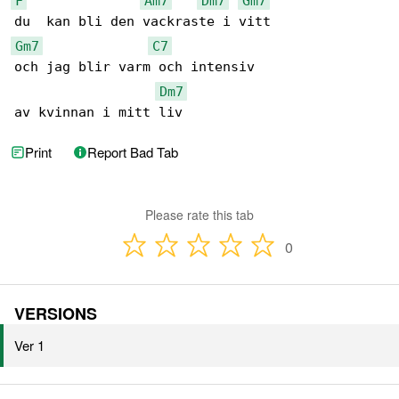
F
Am7
Dm7
Gm7
Gm7
C7
och jag blir varm och intensiv

Dm7
av kvinnan i mitt liv
Print
Report Bad Tab
Please rate this tab
0
VERSIONS
Ver 1