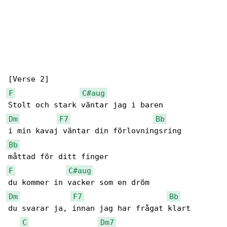
F
C#aug
Dm
F7
Bb
Bb
F
C#aug
Dm
F7
Bb
du svarar ja, innan jag har frågat klart

C
Dm7