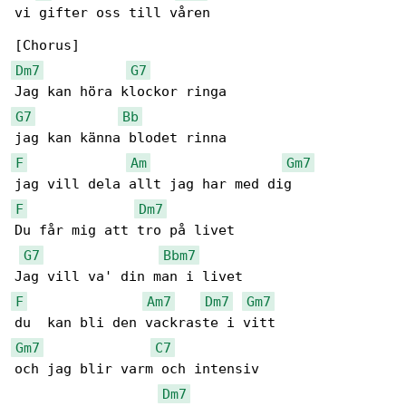
vi gifter oss till våren

Dm7
G7
G7
Bb
F
Am
Gm7
F
Dm7
Du får mig att tro på livet

G7
Bbm7
F
Am7
Dm7
Gm7
Gm7
C7
och jag blir varm och intensiv

Dm7