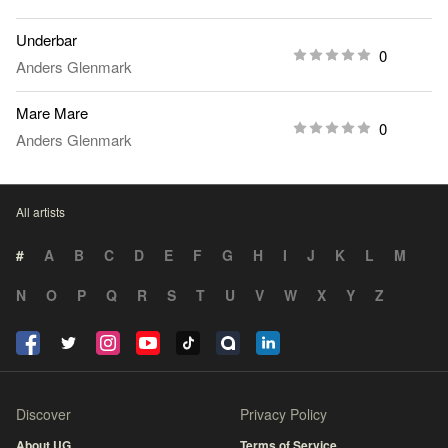
Underbar
0
Anders Glenmark
Mare Mare
0
Anders Glenmark
All artists
#
A
B
C
D
E
F
G
H
I
J
K
L
M
N
O
P
Q
R
S
T
U
V
W
X
Y
Z
Discover
Privacy Policy
About UG
Terms of Service