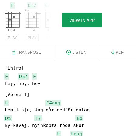
F
Dm7
C#aug
VIEW IN APP
PLAY
PLAY
PLAY
TRANSPOSE
LISTEN
PDF
F
Dm7
F
Hey, hey, hey

F
C#aug
Dm
F7
Bb
Ny kavaj, nyinköpta röda skor

F
Faug