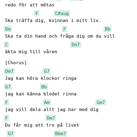
redo för att mötas

F
C#aug
Dm
F
Bb
C
Dm7
äkta mig till våren

Dm7
G7
G7
Bb
F
Am
Gm7
F
Dm7
Du får mig att tro på livet

G7
Bbm7