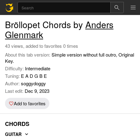
Bröllopet Chords by
Anders
Glenmark
43 views, added to favorites 0 times
About this tab version:
Simple version without full outro, Original
Key.
Difficulty:
Intermediate
Tuning:
E A D G B E
Author:
soggydoggy
Last edit:
Dec 9, 2023
Add to favorites
CHORDS
GUITAR