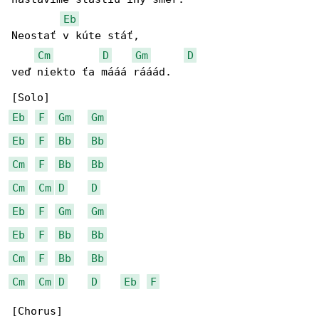
Eb
Neostať v kúte stáť,

Cm
D
Gm
D
veď niekto ťa mááá rááád.

Eb
F
Gm
Gm
Eb
F
Bb
Bb
Cm
F
Bb
Bb
Cm
Cm
D
D
Eb
F
Gm
Gm
Eb
F
Bb
Bb
Cm
F
Bb
Bb
Cm
Cm
D
D
Eb
F