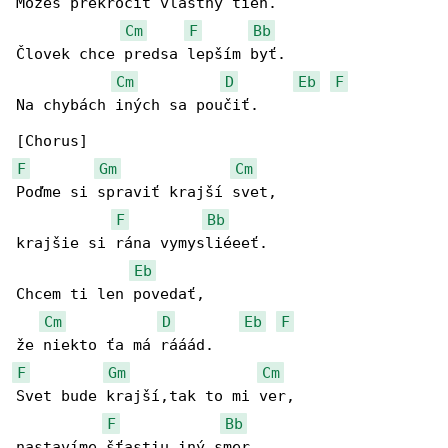
Môžeš prekročiť vlastný tieň.

Cm
F
Bb
Človek chce predsa lepším byť.

Cm
D
Eb
F
Na chybách iných sa poučiť.

F
Gm
Cm
Poďme si spraviť krajší svet,

F
Bb
krajšie si rána vymysliéeeť.

Eb
Chcem ti len povedať,

Cm
D
Eb
F
F
Gm
Cm
Svet bude krajší,tak to mi ver,

F
Bb
nastavíme šťastiu iný smer.
