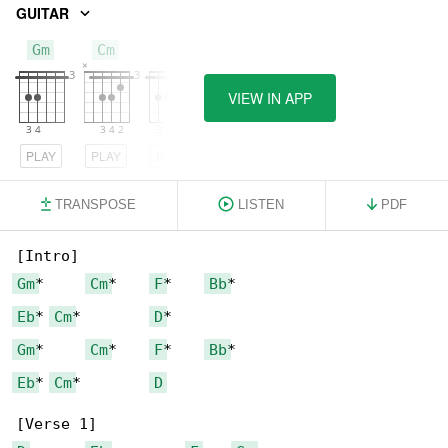
GUITAR
Gm
Cm
F
VIEW IN APP
PLAY
PLAY
PLAY
TRANSPOSE
LISTEN
PDF
Gm
*     
Cm
*    
F
*    
Bb
Eb
* 
Cm
*        
D
Gm
*     
Cm
*    
F
*    
Bb
Eb
* 
Cm
*        
D