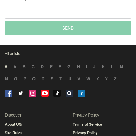
SEND
All artists
#
A
B
C
D
E
F
G
H
I
J
K
L
M
N
O
P
Q
R
S
T
U
V
W
X
Y
Z
Discover
Privacy Policy
About UG
Terms of Service
Site Rules
Privacy Policy