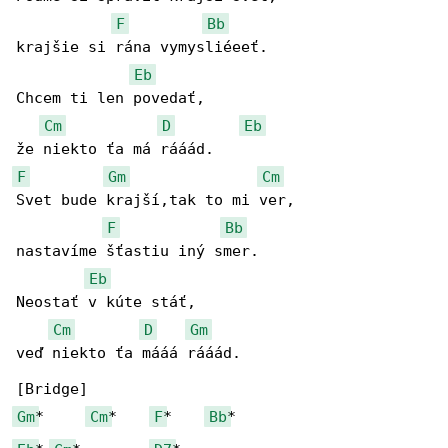
F
Bb
krajšie si rána vymysliéeeť.

Eb
Chcem ti len povedať,

Cm
D
Eb
F
Gm
Cm
Svet bude krajší,tak to mi ver,

F
Bb
nastavíme šťastiu iný smer.

Eb
Neostať v kúte stáť,

Cm
D
Gm
veď niekto ťa mááá rááád.

Gm
*     
Cm
*    
F
*    
Bb