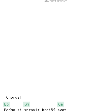
Bb
Gm
Cm
Poďme si spraviť krajší svet,
