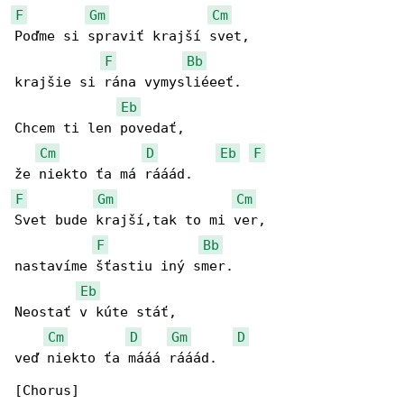
F
Gm
Cm
Poďme si spraviť krajší svet,

F
Bb
krajšie si rána vymysliéeeť.

Eb
Chcem ti len povedať,

Cm
D
Eb
F
F
Gm
Cm
Svet bude krajší,tak to mi ver,

F
Bb
nastavíme šťastiu iný smer.

Eb
Neostať v kúte stáť,

Cm
D
Gm
D
veď niekto ťa mááá rááád.
