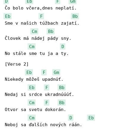
D
Eb
F
Gm
Eb
F
Bb
Sme v našich túžbach zajatí.

Cm
Bb
Človek má nádej pády sny.

Cm
D
No stále sme tu ja a ty.

[Verse 2]

Eb
F
Gm
Niekedy môžeš upadnúť.

Eb
F
Bb
Nedaj si srdce ukradnúúúť.

Cm
F
Bb
Otvor sa svetu dokorán.

Cm
D
Eb