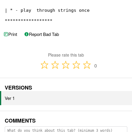
| * - play  through strings once

******************
Print
Report Bad Tab
Please rate this tab
0
VERSIONS
Ver 1
COMMENTS