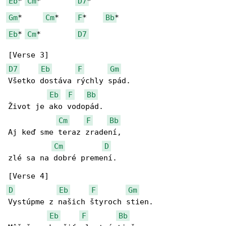
Eb
* 
Cm
*        
D7
Gm
*     
Cm
*    
F
*    
Bb
Eb
* 
Cm
*        
D7
D7
Eb
F
Gm
Všetko dostáva rýchly spád.

Eb
F
Bb
Život je ako vodopád.

Cm
F
Bb
Aj keď sme teraz zradení,

Cm
D
zlé sa na dobré premení.

D
Eb
F
Gm
Vystúpme z našich štyroch stien.

Eb
F
Bb