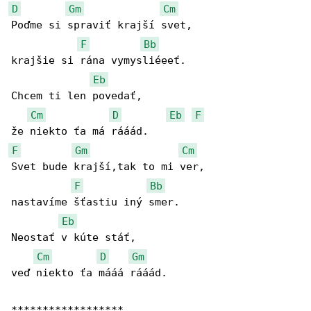
D
Gm
Cm
Poďme si spraviť krajší svet,

F
Bb
krajšie si rána vymysliéeeť.

Eb
Chcem ti len povedať,

Cm
D
Eb
F
F
Gm
Cm
Svet bude krajší,tak to mi ver,

F
Bb
nastavíme šťastiu iný smer.

Eb
Neostať v kúte stáť,

Cm
D
Gm
veď niekto ťa mááá rááád.

******************
