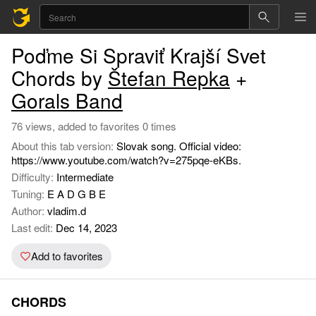
Poďme Si Spraviť Krajší Svet
Chords by
Štefan Repka
+
Gorals Band
76 views, added to favorites 0 times
About this tab version:
Slovak song. Official video:
https://www.youtube.com/watch?v=275pqe-eKBs.
Difficulty:
Intermediate
Tuning:
E A D G B E
Author:
vladim.d
Last edit:
Dec 14, 2023
Add to favorites
CHORDS