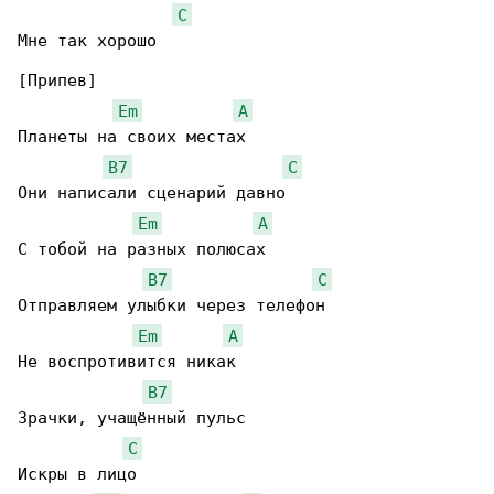
C
Мне так хорошо

[Припев]

Em
A
Планеты на своих местах

B7
C
Они написали сценарий давно

Em
A
С тобой на разных полюсах

B7
C
Отправляем улыбки через телефон

Em
A
Не воспротивится никак

B7
Зрачки, учащённый пульс

C
Искры в лицо
