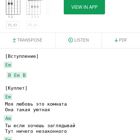
VIEW IN APP
PLAY
PLAY
PLAY
TRANSPOSE
LISTEN
PDF
Em
B
Em
B
Em
Моя любовь это комната

Am
Ты если хочешь заглядывай

Em