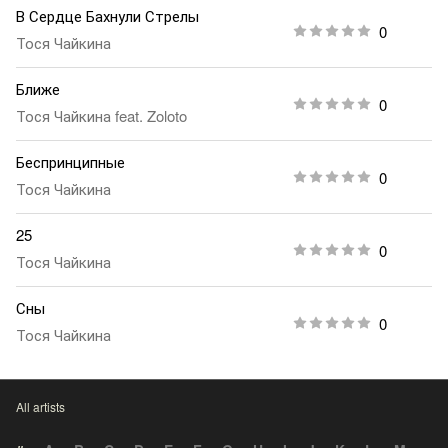
В Сердце Бахнули Стрелы
0
Тося Чайкина
Ближе
0
Тося Чайкина
feat.
Zoloto
Беспринципные
0
Тося Чайкина
25
0
Тося Чайкина
Сны
0
Тося Чайкина
All artists