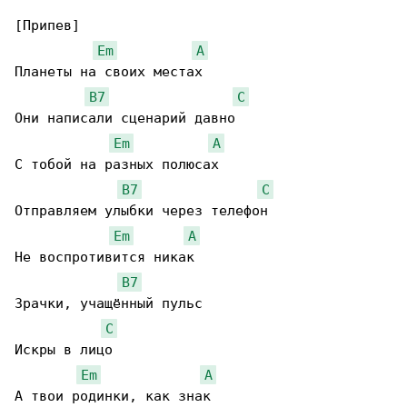
[Припев]

Em
A
Планеты на своих местах

B7
C
Они написали сценарий давно

Em
A
С тобой на разных полюсах

B7
C
Отправляем улыбки через телефон

Em
A
Не воспротивится никак

B7
Зрачки, учащённый пульс

C
Искры в лицо

Em
A
А твои родинки, как знак
