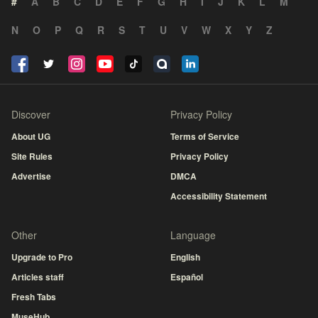
#
A
B
C
D
E
F
G
H
I
J
K
L
M
N
O
P
Q
R
S
T
U
V
W
X
Y
Z
Discover
Privacy Policy
About UG
Terms of Service
Site Rules
Privacy Policy
Advertise
DMCA
Accessibility Statement
Other
Language
Upgrade to Pro
English
Articles staff
Español
Fresh Tabs
MuseHub