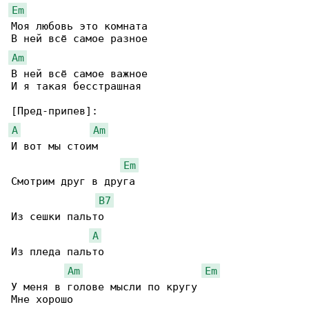
Em
Моя любовь это комната

Am
В ней всё самое важное

И я такая бесстрашная

A
Am
И вот мы стоим

Em
Смотрим друг в друга

B7
Из сешки пальто

A
Из пледа пальто

Am
Em
У меня в голове мысли по кругу

Мне хорошо
