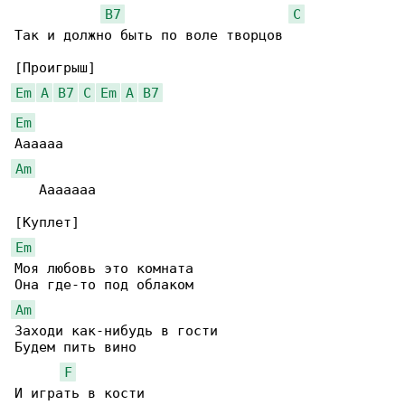
B7
C
Так и должно быть по воле творцов

Em
A
B7
C
Em
A
B7
Em
Am
   Ааааааа

Em
Моя любовь это комната

Am
Заходи как-нибудь в гости

Будем пить вино

F