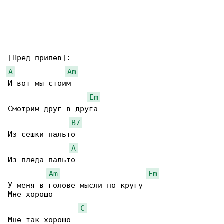
A
Am
И вот мы стоим

Em
Смотрим друг в друга

B7
Из сешки пальто

A
Из пледа пальто

Am
Em
У меня в голове мысли по кругу

Мне хорошо

C
Мне так хорошо
