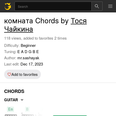
комната Chords by
Тося
Чайкина
118 views, added to favorites 2 times
Difficulty:
Beginner
Tuning:
E A D G B E
Author:
mr.sashayak
Last edit:
Dec 17, 2023
Add to favorites
CHORDS
GUITAR
Em
B
Am