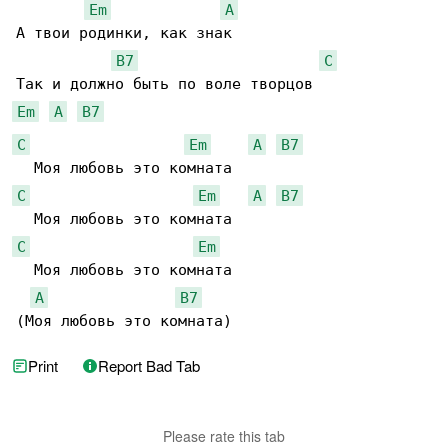
Em
A
А твои родинки, как знак

B7
C
Em
A
B7
C
Em
A
B7
C
Em
A
B7
C
Em
  Моя любовь это комната

A
B7
(Моя любовь это комната)
Print
Report Bad Tab
Please rate this tab