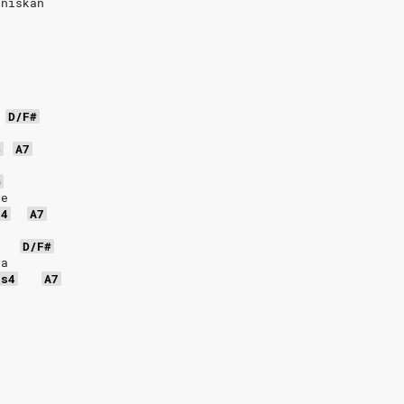
nniskan
D/F#
4
A7
G
re
s4
A7
D/F#
ta
us4
A7