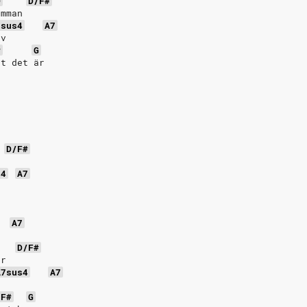
D
D/F#
amman
7sus4
A7
av
#
G
rt det är
D/F#
t
s4
A7
A7
D/F#
ar
A7sus4
A7
/F#
G