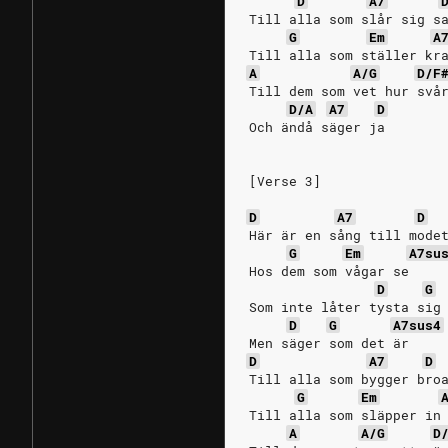
D
A7
Till alla som slår sig s
G
Em
A
Till alla som ställer kr
A
A/G
D/F
Till dem som vet hur svå
D/A
A7
D
Och ändå säger ja
[Verse 3]
D
A7
D
Här är en sång till mode
G
Em
A7su
Hos dem som vågar se
D
G
Som inte låter tysta sig
D
G
A7sus4
Men säger som det är
D
A7
D
Till alla som bygger bro
G
Em
Till alla som släpper in
A
A/G
D