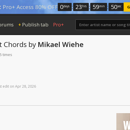
0
:
23
:
59
:
49
:
Pro+ Access 80% OFF
days
hrs
min
sec
G
orums
Publish tab
Pro+
+
t
Chords
by
Mikael Wiehe
5 times
st
edit
on
Apr
28,
2026
W