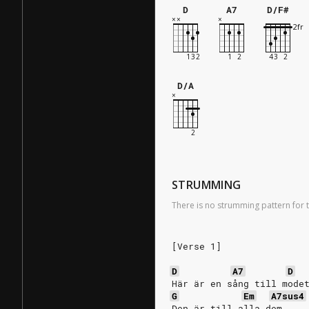
D
A7
D/F#
D/A
STRUMMING
There is no strumming pattern for t
[Verse 1]
D
A7
D
Här är en sång till mode
G
Em
A7sus4
Den är till alla dem