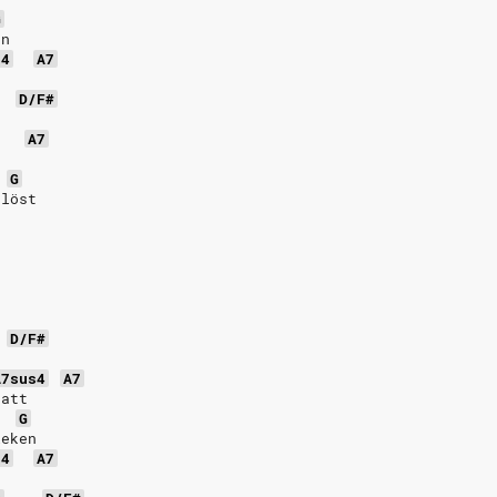
G
an
s4
A7
D/F#
t
A7
G
slöst
D/F#
t
A7sus4
A7
ratt
G
leken
s4
A7