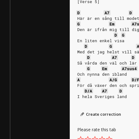
[Verse 5]
D
A7
D
Här är en sång till mode
G
Em
A7
Den är ifrån mig till di
D
G
En liten enkel visa
D
G
Med det jag helst vill s
D
A7
D
Så vårda den väl och lär
G
Em
A7sus4
Och nynna den ibland
A
A/G
D/
För då växer den och spr
D/A
A7
D
I hela Sveriges land
Create correction
Please rate this tab