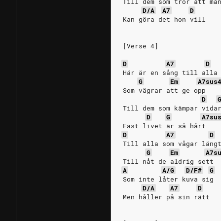
Till dem som tror att mä
D/A
A7
D
Kan göra det hon vill
[Verse 4]
D
A7
D
Här är en sång till alla
G
Em
A7sus
Som vägrar att ge opp
D
Till dem som kämpar vida
D
G
A7su
Fast livet är så hårt
D
A7
D
Till alla som vågar läng
G
Em
A7s
Till nåt de aldrig sett
A
A/G
D/F#
G
Som inte låter kuva sig
D/A
A7
D
Men håller på sin rätt