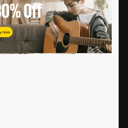
80%
Off
y now