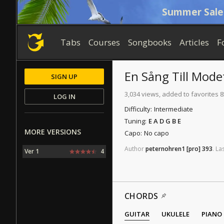
Summer Sale
Tabs
Courses
Songbooks
Articles
F
En Sång Till Mode
SIGN UP
3,034 views, added to favorites 8
LOG IN
Difficulty:
Intermediate
Tuning:
E A D G B E
MORE VERSIONS
Capo:
No capo
Author
peternohren1
[pro]
393
.
La
Ver 1
4
CHORDS
GUITAR
UKULELE
PIANO