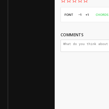
FONT
−1
+1
CHORDS
COMMENTS