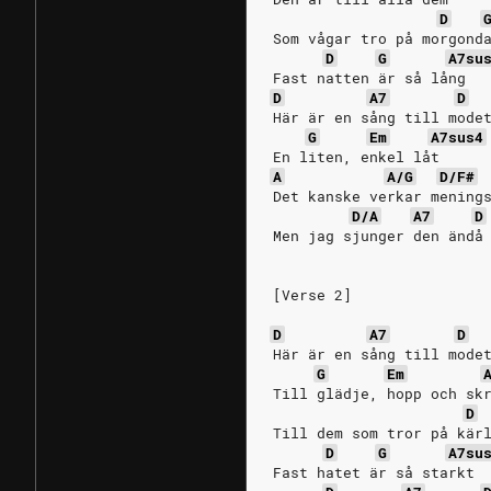
D
Som vågar tro på morgond
D
G
A7su
Fast natten är så lång
D
A7
D
Här är en sång till mode
G
Em
A7sus4
En liten, enkel låt
A
A/G
D/F#
Det kanske verkar mening
D/A
A7
D
Men jag sjunger den ändå
[Verse 2]
D
A7
D
Här är en sång till mode
G
Em
Till glädje, hopp och sk
D
Till dem som tror på kär
D
G
A7su
Fast hatet är så starkt