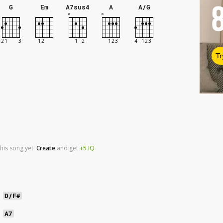
G
Em
A7sus4
A
A/G
Tr
his song yet.
Create
and
get
+5
IQ
D/F#
t
A7