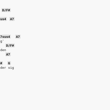
D/F#
t
sus4
A7
g
A7sus4
A7
äg'
D/F#
 den
A7
F#
G
ider sig