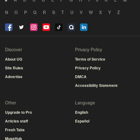
N
O
P
Q
R
S
T
U
V
W
X
Y
Z
Discover
Privacy Policy
About UG
Terms of Service
Site Rules
Privacy Policy
Advertise
DMCA
Accessibility Statement
Other
Language
Upgrade to Pro
English
Articles staff
Español
Fresh Tabs
MuseHub