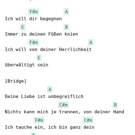
F#m
A
Ich will dir begegnen

E
B
Immer zu deinen Füßen knien

F#m
A
Ich will von deiner Herrlichkeit

E
überwältigt sein

[Bridge]

A
Deine Liebe ist unbegreiflich

C#m
B
Nichts kann mich je trennen, von deiner Hand

F#m
C#m
Ich tauche ein, ich bin ganz dein
