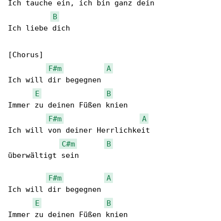
Ich tauche ein, ich bin ganz dein

B
Ich liebe dich

[Chorus]

F#m
A
Ich will dir begegnen

E
B
Immer zu deinen Füßen knien

F#m
A
Ich will von deiner Herrlichkeit

C#m
B
überwältigt sein

F#m
A
Ich will dir begegnen

E
B
Immer zu deinen Füßen knien
