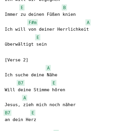
E
B
Immer zu deinen Füßen knien

F#m
A
Ich will von deiner Herrlichkeit

E
überwältigt sein

[Verse 2]

A
Ich suche deine Nähe

B7
E
Will deine Stimme hören

A
B7
E
an dein Herz
