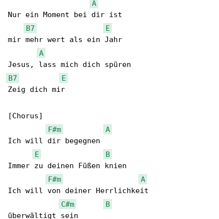
A
Nur ein Moment bei dir ist

B7
E
mir mehr wert als ein Jahr

A
B7
E
Zeig dich mir

[Chorus]

F#m
A
Ich will dir begegnen

E
B
Immer zu deinen Füßen knien

F#m
A
Ich will von deiner Herrlichkeit

C#m
B
überwältigt sein
