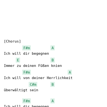
[Chorus]

F#m
A
Ich will dir begegnen

E
B
Immer zu deinen Füßen knien

F#m
A
Ich will von deiner Herrlichkeit

C#m
B
überwältigt sein

F#m
A
Ich will dir begegnen
