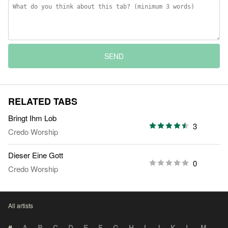
SEND
RELATED TABS
Bringt Ihm Lob
3
Credo Worship
Dieser Eine Gott
0
Credo Worship
All artists
#
A
B
C
D
E
F
G
H
I
J
K
L
M