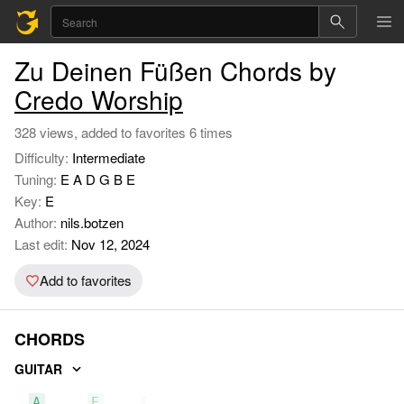
Zu Deinen Füßen Chords by
Credo Worship
328 views, added to favorites 6 times
Difficulty:
Intermediate
Tuning:
E A D G B E
Key:
E
Author:
nils.botzen
Last edit:
Nov 12, 2024
Add to favorites
CHORDS
GUITAR
A
E
F#m