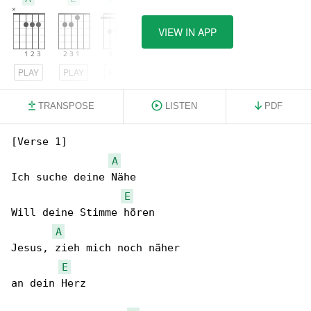
VIEW IN APP
PLAY
PLAY
PLAY
TRANSPOSE
LISTEN
PDF
[Verse 1]

A
Ich suche deine Nähe

E
Will deine Stimme hören

A
Jesus, zieh mich noch näher

E
an dein Herz
