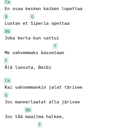
Cm
B
G
Bb
Joka kerta kun sattui

F
F
Älä luovuta, Beibi

Cm
G
Jos mannerlaatat alla järisee

Bb
Jos tää maailma halkee,

F