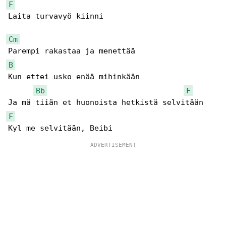
F
Laita turvavyö kiinni

Cm
B
Kun ettei usko enää mihinkään

Bb
F
F