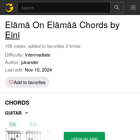
Elämä On Elämää Chords by
Eini
106 views, added to favorites 2 times
Difficulty:
Intermediate
Author:
jukander
Last edit:
Nov 10, 2024
Add to favorites
CHORDS
GUITAR
Cm
Fm
B
VIEW IN APP