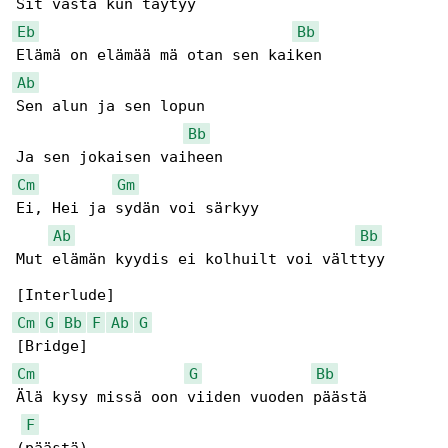
Eb
Bb
Ab
Sen alun ja sen lopun

Bb
Cm
Gm
Ei, Hei ja sydän voi särkyy

Ab
Bb
Mut elämän kyydis ei kolhuilt voi välttyy

Cm
G
Bb
F
Ab
G
Cm
G
Bb
Älä kysy missä oon viiden vuoden päästä 

F