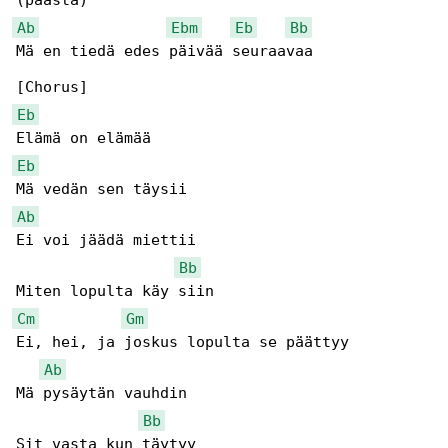
Ab
Ebm
Eb
Bb
Mä en tiedä edes päivää seuraavaa

Eb
Eb
Ab
Ei voi jäädä miettii

Bb
Cm
Gm
Ei, hei, ja joskus lopulta se päättyy

Ab
Mä pysäytän vauhdin

Bb