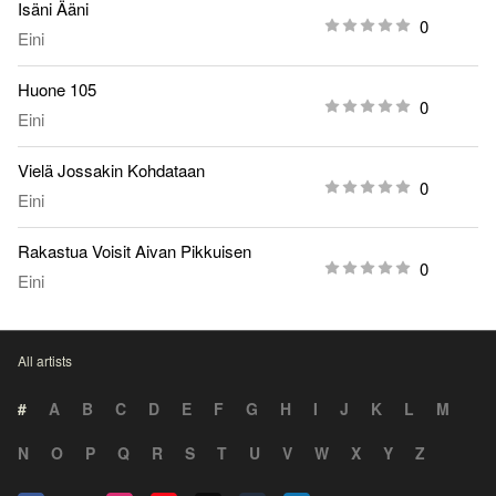
Isäni Ääni
0
Eini
Huone 105
0
Eini
Vielä Jossakin Kohdataan
0
Eini
Rakastua Voisit Aivan Pikkuisen
0
Eini
All artists
#
A
B
C
D
E
F
G
H
I
J
K
L
M
N
O
P
Q
R
S
T
U
V
W
X
Y
Z