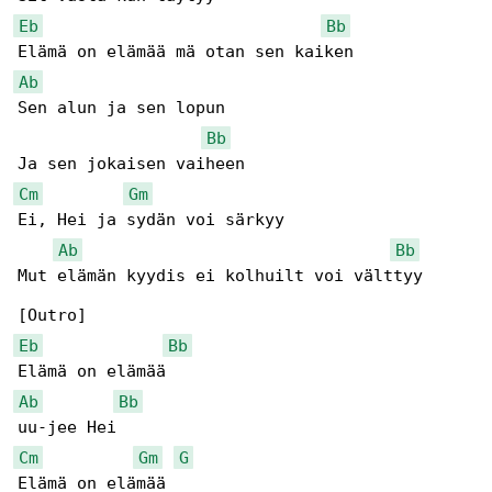
Eb
Bb
Ab
Sen alun ja sen lopun

Bb
Cm
Gm
Ei, Hei ja sydän voi särkyy

Ab
Bb
Mut elämän kyydis ei kolhuilt voi välttyy

Eb
Bb
Ab
Bb
Cm
Gm
G