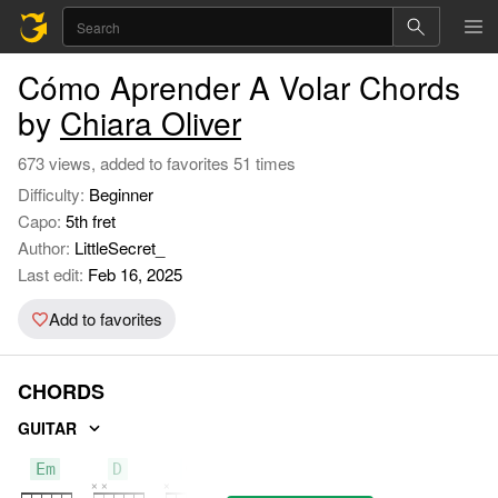
Cómo Aprender A Volar Chords
by
Chiara Oliver
673 views, added to favorites 51 times
Difficulty:
Beginner
Capo:
5th fret
Author:
LittleSecret_
Last edit:
Feb 16, 2025
Add to favorites
CHORDS
GUITAR
Em
D
C