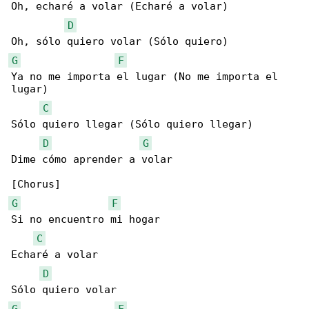
Oh, echaré a volar (Echaré a volar)

D
G
F
Ya no me importa el lugar (No me importa el 

lugar)

C
Sólo quiero llegar (Sólo quiero llegar)

D
G
Dime cómo aprender a volar

G
F
Si no encuentro mi hogar

C
Echaré a volar

D
G
F