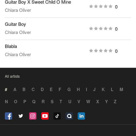
Guitar Boy X Sweet Child O Mine
0
Chiara Oliver
Guitar Boy
0
Chiara Oliver
Blabla
0
Chiara Oliver
All artists
#
A
B
C
D
E
F
G
H
I
J
K
L
M
N
O
P
Q
R
S
T
U
V
W
X
Y
Z