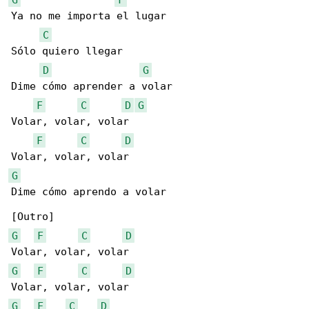
Ya no me importa el lugar

C
Sólo quiero llegar

D
G
Dime cómo aprender a volar

F
C
D
G
Volar, volar, volar

F
C
D
G
Dime cómo aprendo a volar

G
F
C
D
G
F
C
D
G
F
C
D