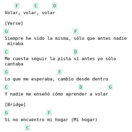
F
C
D
Volar, volar, volar

G
F
Siempre he sido la misma, sólo quе antes nadie

C
D
Me cuеsta seguir la pista si antes yo sólo 

G
F
C
D
G
Y nadie me enseñó cómo aprender a volar

G
F
Si no encuentro mi hogar (Mi hogar)

C