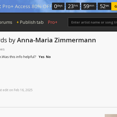
0
:
23
:
59
:
51
:
Pro+ Access 80% OFF
days
hrs
min
sec
G
orums
Publish tab
Pro+
+
ds
by
Anna-Maria Zimmermann
mes
n.
Was this info helpful?
Yes
No
st
edit
on
Feb
16,
2025