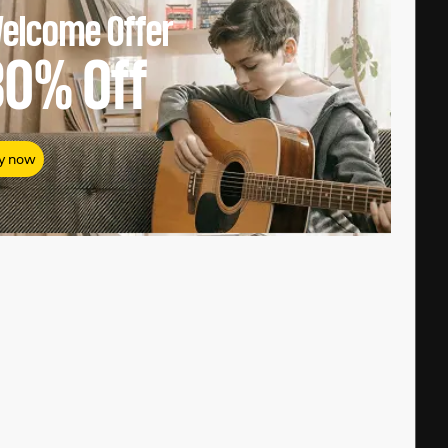
elcome Offer
80%
Off
y now