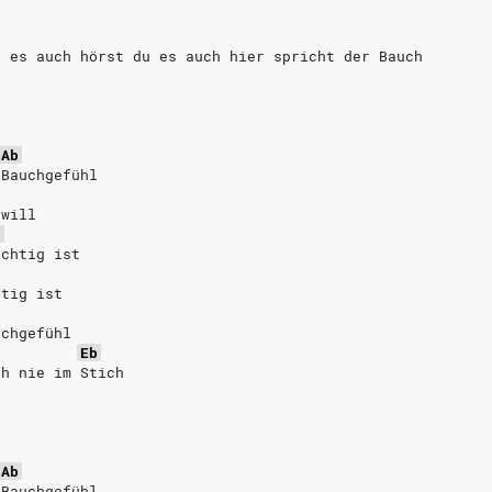
u es auch hörst du es auch hier spricht der Bauch
Ab
 Bauchgefühl
 will
b
ichtig ist
htig ist
uchgefühl
Eb
ch nie im Stich
Ab
 Bauchgefühl