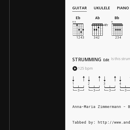
GUITAR
UKULELE
PIANO
Eb
Ab
Bb
STRUMMING
Is this str
Edit
125
bpm
1
2
3
4
Anna-Maria Zimmermann - 
Tabbed by: http://www.an