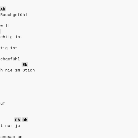
Ab
 Bauchgefühl
 will
b
ichtig ist
htig ist
uchgefühl
Eb
ch nie im Stich
auf
r
Eb
Bb
gt nur ja
langsam an