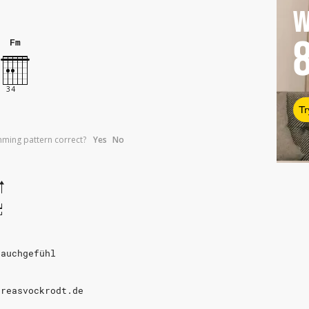
W
Fm
Tr
umming pattern correct?
Yes
No
Bauchgefühl
dreasvockrodt.de