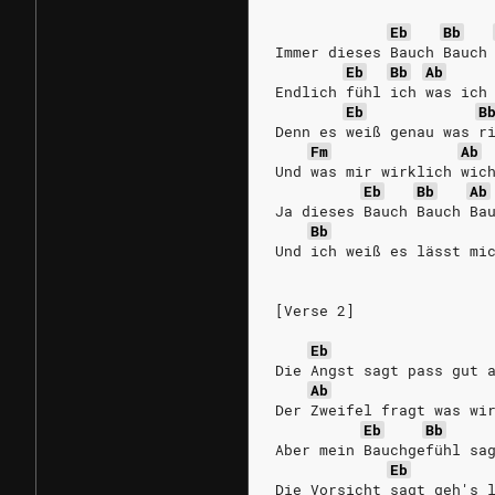
Eb
Bb
Immer dieses Bauch Bauch
Eb
Bb
Ab
Endlich fühl ich was ich
Eb
B
Denn es weiß genau was r
Fm
Ab
Und was mir wirklich wic
Eb
Bb
Ab
Ja dieses Bauch Bauch Ba
Bb
Und ich weiß es lässt mi
[Verse 2]
Eb
Die Angst sagt pass gut 
Ab
Der Zweifel fragt was wi
Eb
Bb
Aber mein Bauchgefühl sa
Eb
Die Vorsicht sagt geh's 