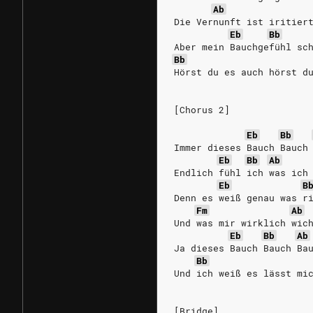
Ab
Die Vernunft ist iritier
Eb
Bb
Aber mein Bauchgefühl sc
Bb
Hörst du es auch hörst d
[Chorus 2]
Eb
Bb
Immer dieses Bauch Bauch
Eb
Bb
Ab
Endlich fühl ich was ich
Eb
B
Denn es weiß genau was r
Fm
Ab
Und was mir wirklich wic
Eb
Bb
Ab
Ja dieses Bauch Bauch Ba
Bb
Und ich weiß es lässt mi
[Bridge]