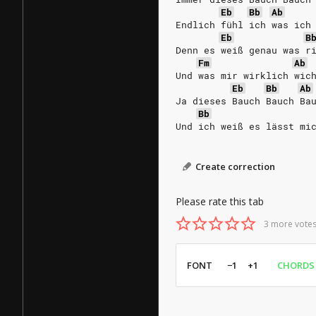
Eb
Bb
Ab
Endlich fühl ich was ich
Eb
B
Denn es weiß genau was r
Fm
Ab
Und was mir wirklich wic
Eb
Bb
Ab
Ja dieses Bauch Bauch Ba
Bb
Und ich weiß es lässt mi
Create correction
Please rate this tab
3 more votes
FONT
−1
+1
CHORDS