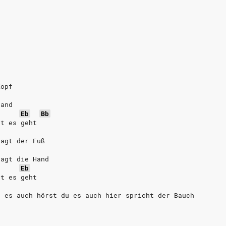
Kopf
tand
Eb
Bb
gt es geht
sagt der Fuß
sagt die Hand
Eb
gt es geht
u es auch hörst du es auch hier spricht der Bauch