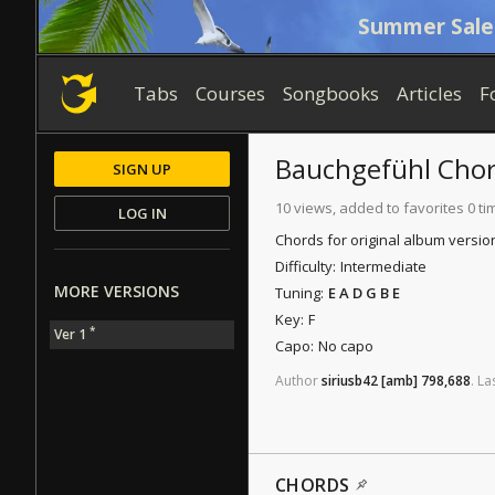
Summer Sale
Tabs
Courses
Songbooks
Articles
F
Bauchgefühl
Chor
SIGN UP
10 views, added to favorites 0 ti
LOG IN
Chords for original album versio
Difficulty:
Intermediate
MORE VERSIONS
Tuning:
E A D G B E
Key:
F
*
Ver 1
Capo:
No capo
Author
siriusb42
[amb]
798,688
.
La
CHORDS