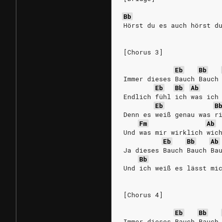
Bb
Hörst du es auch hörst d
[Chorus 3]
Eb
Bb
Immer dieses Bauch Bauch
Eb
Bb
Ab
Endlich fühl ich was ich
Eb
B
Denn es weiß genau was r
Fm
Ab
Und was mir wirklich wic
Eb
Bb
Ab
Ja dieses Bauch Bauch Ba
Bb
Und ich weiß es lässt mi
[Chorus 4]
Eb
Bb
Immer dieses Bauch Bauch