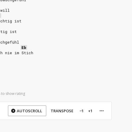
 will
b
ichtig ist
htig ist
uchgefühl
Eb
ch nie im Stich
 to show rating
AUTOSCROLL
TRANSPOSE
−1
+1