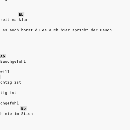
t
Eb
hreit na klar
u es auch hörst du es auch hier spricht der Bauch
Ab
 Bauchgefühl
 will
b
ichtig ist
htig ist
uchgefühl
Eb
ch nie im Stich