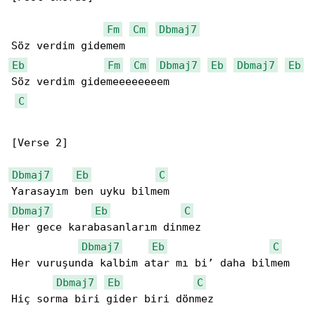
Fm
Cm
Dbmaj7
Eb
Fm
Cm
Dbmaj7
Eb
Dbmaj7
Eb
Söz verdim gidemeeeeeeeem

C
[Verse 2]

Dbmaj7
Eb
C
Dbmaj7
Eb
C
Her gece karabasanlarım dinmez

Dbmaj7
Eb
C
Her vuruşunda kalbim atar mı bi’ daha bilmem

Dbmaj7
Eb
C
Hiç sorma biri gider biri dönmez
