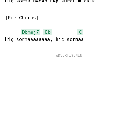
Hiç sorma neden hep suratım asık

[Pre-Chorus]

Dbmaj7
Eb
C
Hiç sormaaaaaaaa, hiç sormaa
