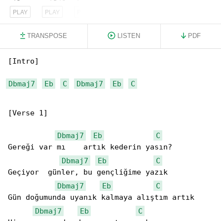
PLAY
PLAY
PLAY
TRANSPOSE
LISTEN
PDF
[Intro]

Dbmaj7
Eb
C
Dbmaj7
Eb
C
[Verse 1]

Dbmaj7
Eb
C
Gereği var mı    artık kederin yasın?

Dbmaj7
Eb
C
Geçiyor  günler, bu gençliğime yazık

Dbmaj7
Eb
C
Gün doğumunda uyanık kalmaya alıştım artık

Dbmaj7
Eb
C