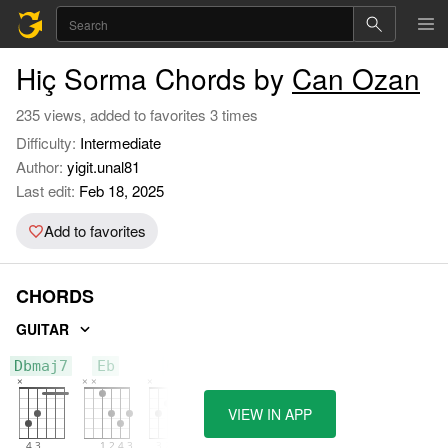
Hiç Sorma Chords by
Can Ozan
235 views, added to favorites 3 times
Difficulty:
Intermediate
Author:
yigit.unal81
Last edit:
Feb 18, 2025
Add to favorites
CHORDS
GUITAR
Dbmaj7
Eb
C
VIEW IN APP