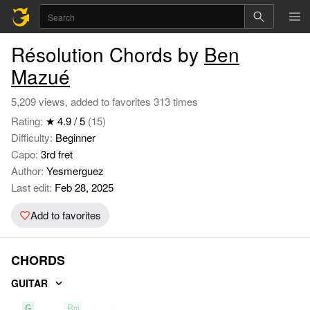
Résolution Chords by
Ben
Mazué
5,209 views, added to favorites 313 times
Rating:
★ 4.9 / 5
(15)
Difficulty:
Beginner
Capo:
3rd fret
Author:
Yesmerguez
Last edit:
Feb 28, 2025
Add to favorites
CHORDS
GUITAR
G
Bm
Am