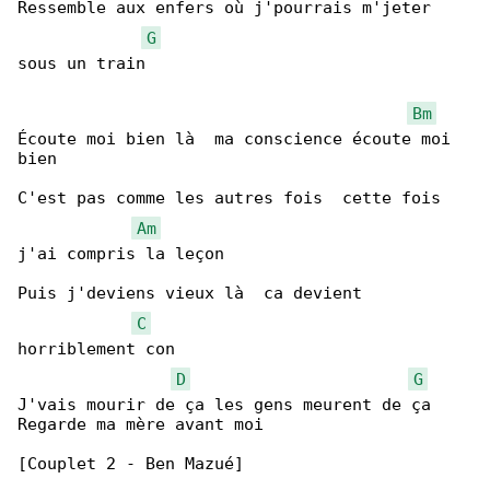
Ressemble aux enfers où j'pourrais m'jeter 

G
sous un train

Bm
Écoute moi bien là  ma conscience écoute moi 

bien

C'est pas comme les autres fois  cette fois 

Am
j'ai compris la leçon

Puis j'deviens vieux là  ca devient 

C
horriblement con

D
G
J'vais mourir de ça les gens meurent de ça  

Regarde ma mère avant moi

[Couplet 2 - Ben Mazué]
