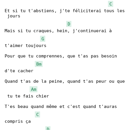
C
Et si tu t'abstiens, j'te féliciterai tous les

 jours

D
Mais si tu craques, hein, j'continuerai à 

G
t'aimer toujours

Pour que tu comprennes, que t'as pas besoin 

Bm
d'te cacher

Quand t'as de la peine, quand t'as peur ou que

Am
 tu te fais chier

T'es beau quand même et c'est quand t'auras 

C
compris ça

D