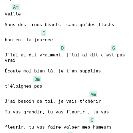
Am
veille

Sans des trous béants  sans qu'des flashs 

C
hantent la journée

D
G
J'lui ai dit vraiment, j'lui ai dit c'est pas 

vrai

Écoute moi bien là, je t'en supplies 

Bm
t'éloignes pas

Am
J'ai besoin de toi, je vais t'chérir

Tu vas grandir, tu vas fleurir , tu vas 

C
fleurir, tu vas faire valser mes humeurs
