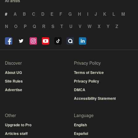
All artists
#
A
B
C
D
E
F
G
H
I
J
K
L
M
N
O
P
Q
R
S
T
U
V
W
X
Y
Z
Discover
Privacy Policy
About UG
Terms of Service
Site Rules
Privacy Policy
Advertise
DMCA
Accessibility Statement
Other
Language
Upgrade to Pro
English
Articles staff
Español