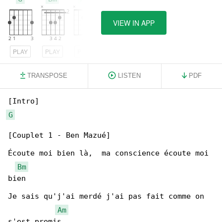
VIEW IN APP
PLAY
PLAY
PLAY
TRANSPOSE
LISTEN
PDF
G
[Couplet 1 - Ben Mazué]

Écoute moi bien là,  ma conscience écoute moi 

Bm
bien

Je sais qu'j'ai merdé j'ai pas fait comme on 

Am
s'est promis
