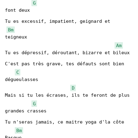
G
font deux

Tu es excessif, impatient, geignard et 

Bm
teigneux

Am
Tu es dépressif, déroutant, bizarre et bileux

C'est pas très grave, tes défauts sont bien 

C
dégueulasses

D
Mais si tu les écrases, ils te feront de plus 

G
grandes crasses

Tu n'seras jamais, ce maitre yoga d'la côte 

Bm
Basque
