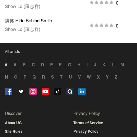
0
Show Lo (羅志祥)
搞笑 Hide Behind Smile
0
Show Lo (羅志祥)
All artists
#
A
B
C
D
E
F
G
H
I
J
K
L
M
N
O
P
Q
R
S
T
U
V
W
X
Y
Z
Discover
Privacy Policy
About UG
Terms of Service
Site Rules
Privacy Policy