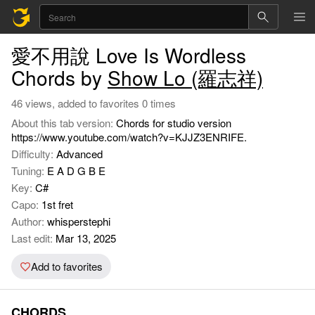
愛不用說 Love Is Wordless
Chords by
Show Lo (羅志祥)
46 views, added to favorites 0 times
About this tab version:
Chords for studio version
https://www.youtube.com/watch?v=KJJZ3ENRIFE.
Difficulty:
Advanced
Tuning:
E A D G B E
Key:
C#
Capo:
1st fret
Author:
whisperstephi
Last edit:
Mar 13, 2025
Add to favorites
CHORDS