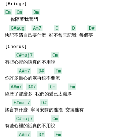
Em
Cm
Bm
  你陪著我奮鬥

G#aug
Am7
C
D
D#
快記不清自己要什麼 卻不曾忘記我 每個夢

[Chorus]

C#maj7
Cm
有些心裡的話真的不用說

A#m7
D#
Fm
你許多擔心的淚再也不要流

A#m7
D#7
Cm
Fm
經歷了那麼多 我們的愛已太濃厚

F#maj7
D#
謠言算什麼 寧可安靜的擁抱 交換擁有

C#maj7
Cm
有些心裡的話真的不用說

A#m7
D#
Fm