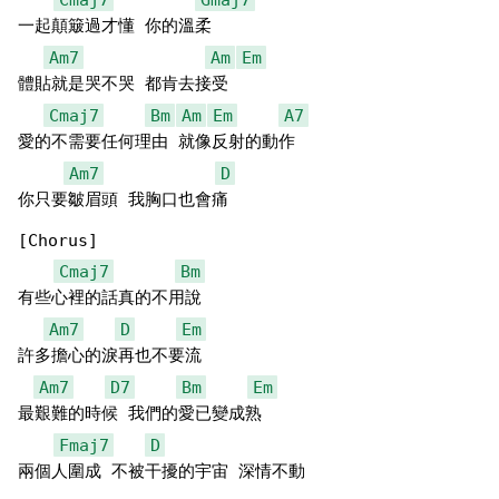
一起顛簸過才懂 你的溫柔

Am7
Am
Em
體貼就是哭不哭 都肯去接受

Cmaj7
Bm
Am
Em
A7
愛的不需要任何理由 就像反射的動作

Am7
D
你只要皺眉頭 我胸口也會痛

[Chorus]

Cmaj7
Bm
有些心裡的話真的不用說

Am7
D
Em
許多擔心的淚再也不要流

Am7
D7
Bm
Em
最艱難的時候 我們的愛已變成熟

Fmaj7
D
兩個人圍成 不被干擾的宇宙 深情不動
