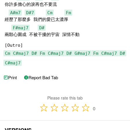
你許多擔心的淚再也不要流

A#m7
D#7
Cm
Fm
經歷了那麼多 我們的愛已太濃厚

F#maj7
D#
兩顆心圍成 不被干擾的宇宙 深情不動

Cm
C#maj7
D#
Fm
C#maj7
D#
G#maj7
Fm
C#maj7
D#
C#maj7
Print
Report Bad Tab
Please rate this tab
0