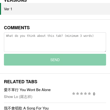
VERSIONS
Ver 1
COMMENTS
SEND
RELATED TABS
愛不單行 You Wont Be Alone
0
Show Lo (羅志祥)
我不會唱歌 A Song For You