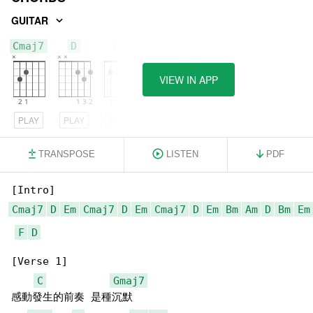
GUITAR
Cmaj7
D
Em
VIEW IN APP
PLAY
PLAY
PLAY
TRANSPOSE
LISTEN
PDF
Cmaj7
D
Em
Cmaj7
D
Em
Cmaj7
D
Em
Bm
Am
D
Bm
Em
F
D
[Verse 1]

C
Gmaj7
感動發生的前奏 是種沉默
