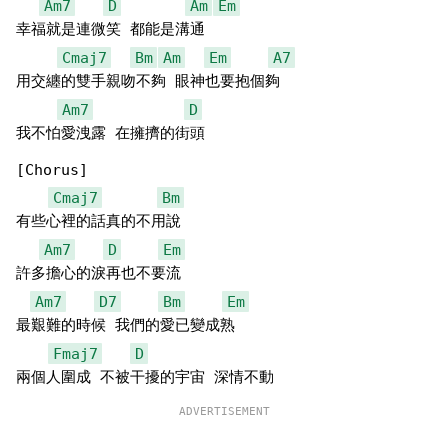
Am7
D
Am
Em
幸福就是連微笑 都能是溝通

Cmaj7
Bm
Am
Em
A7
用交纏的雙手親吻不夠 眼神也要抱個夠

Am7
D
我不怕愛洩露 在擁擠的街頭

[Chorus]

Cmaj7
Bm
有些心裡的話真的不用說

Am7
D
Em
許多擔心的淚再也不要流

Am7
D7
Bm
Em
最艱難的時候 我們的愛已變成熟

Fmaj7
D