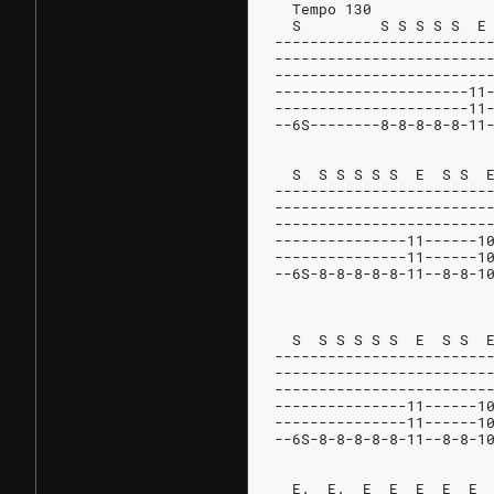
  Tempo 130
  S         S S S S S  E
------------------------
------------------------
------------------------
----------------------11
----------------------11
--6S--------8-8-8-8-8-11
  S  S S S S S  E  S S  
------------------------
------------------------
------------------------
---------------11------1
---------------11------1
--6S-8-8-8-8-8-11--8-8-1
                        
  S  S S S S S  E  S S  
------------------------
------------------------
------------------------
---------------11------1
---------------11------1
--6S-8-8-8-8-8-11--8-8-1
  E.  E.  E  E  E  E  E 