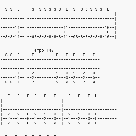
E  S S  E     S  S S S S S  E  S  S S S S S  E
-----------|------------------------------------|
-----------|------------------------------------|
-----------|------------------------------------|
0------11--|---------------11---------------10--|
0------11--|---------------11---------------10--|
0--8-8-11--|--6S-8-8-8-8-8-11--6S-8-8-8-8-8-10--|
              Tempo 140
E  S S  E     E.        E.  E  E.  E.  E
-----------|------------------------------|
-----------|------------------------------|
-----------|------------------------------|
0------11--|--2---------2---0--2---2---0--|
0------11--|--2---------2---0--2---2---0--|
0--8-8-11--|--2---------2---0--2---2---0--|
    E.  E.  E  E.  E.  E     E.  E.  E  H
-|------------------------|----------------------|
-|------------------------|----------------------|
-|------------------------|----------------------|
-|--2---2---0--2---2---0--|--2---2---0--L--------|
-|--2---2---0--2---2---0--|--2---2---0--L--------|
-|--2---2---0--2---2---0--|--2---2---0--L--------|