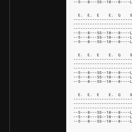
--5---8---5S--10---8----
  E.  E.  E    E.  Q    
------------------------
------------------------
------------------------
--5---8---5S--10---8----
--5---8---5S--10---8----
--5---8---5S--10---8----
  E.  E.  E    E.  Q    
------------------------
------------------------
------------------------
--5---8---5S--10---8----
--5---8---5S--10---8----
--5---8---5S--10---8----
  E.  E.  E    E.  Q    
------------------------
------------------------
------------------------
--5---8---5S--10---8----
--5---8---5S--10---8----
--5---8---5S--10---8----