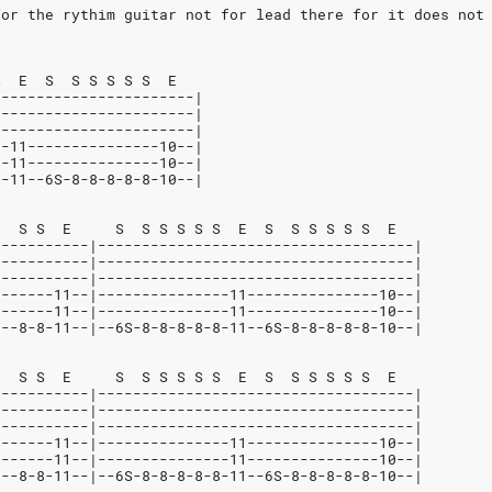
for the rythim guitar not for lead there for it does not
S  E  S  S S S S S  E
-----------------------|
-----------------------|
-----------------------|
--11---------------10--|
--11---------------10--|
8-11--6S-8-8-8-8-8-10--|
E  S S  E     S  S S S S S  E  S  S S S S S  E
-----------|------------------------------------|
-----------|------------------------------------|
-----------|------------------------------------|
0------11--|---------------11---------------10--|
0------11--|---------------11---------------10--|
0--8-8-11--|--6S-8-8-8-8-8-11--6S-8-8-8-8-8-10--|
E  S S  E     S  S S S S S  E  S  S S S S S  E
-----------|------------------------------------|
-----------|------------------------------------|
-----------|------------------------------------|
0------11--|---------------11---------------10--|
0------11--|---------------11---------------10--|
0--8-8-11--|--6S-8-8-8-8-8-11--6S-8-8-8-8-8-10--|