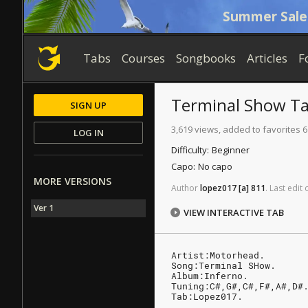
Summer Sale
Tabs
Courses
Songbooks
Articles
F
Terminal Show
Ta
SIGN UP
3,619 views, added to favorites 6
LOG IN
Difficulty:
Beginner
Capo:
No capo
MORE VERSIONS
Author
lopez017
[a]
811
.
Last
edit
Ver 1
VIEW INTERACTIVE TAB
Artist:Motorhead.
Song:Terminal SHow.
Album:Inferno.
Tuning:C#,G#,C#,F#,A#,D#
Tab:Lopez017.