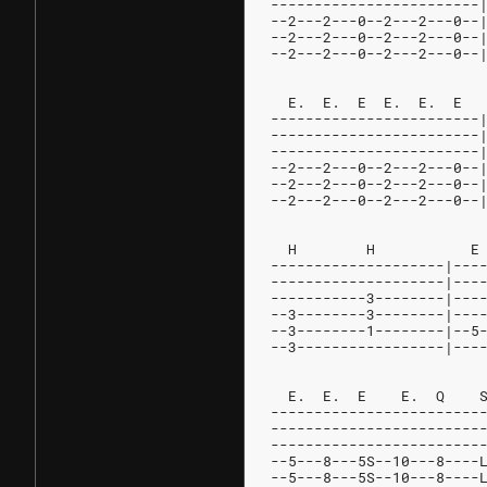
------------------------
--2---2---0--2---2---0--
--2---2---0--2---2---0--
--2---2---0--2---2---0--
  E.  E.  E  E.  E.  E  
------------------------
------------------------
------------------------
--2---2---0--2---2---0--
--2---2---0--2---2---0--
--2---2---0--2---2---0--
  H        H           E
--------------------|---
--------------------|---
-----------3--------|---
--3--------3--------|---
--3--------1--------|--5
--3-----------------|---
  E.  E.  E    E.  Q    
------------------------
------------------------
------------------------
--5---8---5S--10---8----
--5---8---5S--10---8----