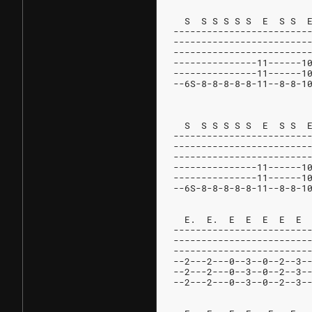
  S  S S S S S  E  S S  
------------------------
------------------------
------------------------
---------------11------1
---------------11------1
--6S-8-8-8-8-8-11--8-8-1
                        
  S  S S S S S  E  S S  
------------------------
------------------------
------------------------
---------------11------1
---------------11------1
--6S-8-8-8-8-8-11--8-8-1
  E.  E.  E  E  E  E  E 
------------------------
------------------------
------------------------
--2---2---0--3--0--2--3-
--2---2---0--3--0--2--3-
--2---2---0--3--0--2--3-