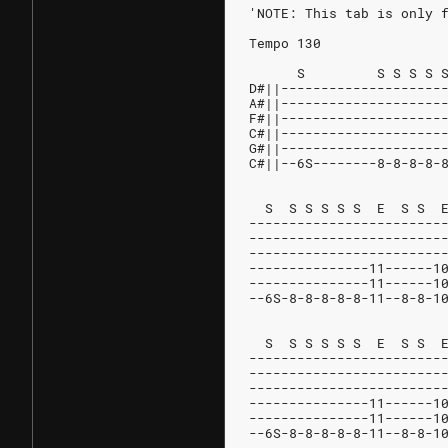
'NOTE: This tab is only 
Tempo 130
      S         S S S S 
D#||--------------------
A#||--------------------
F#||--------------------
C#||--------------------
G#||--------------------
C#||--6S--------8-8-8-8-
  S  S S S S S  E  S S  
------------------------
------------------------
------------------------
---------------11------1
---------------11------1
--6S-8-8-8-8-8-11--8-8-1
  S  S S S S S  E  S S  
------------------------
------------------------
------------------------
---------------11------1
---------------11------1
--6S-8-8-8-8-8-11--8-8-1