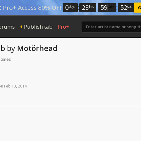
0
:
23
:
59
:
52
:
Pro+ Access 80% OFF
days
hrs
min
sec
G
orums
Publish tab
Pro+
+
b
by
Motörhead
 times
on
Feb
13,
2014
.