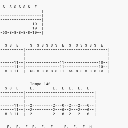
  S  S S S S S  E
-------------------|
-------------------|
-------------------|
---------------10--|
---------------10--|
--6S-8-8-8-8-8-10--|
E  S S  E     S  S S S S S  E  S  S S S S S  E
-----------|------------------------------------|
-----------|------------------------------------|
-----------|------------------------------------|
0------11--|---------------11---------------10--|
0------11--|---------------11---------------10--|
0--8-8-11--|--6S-8-8-8-8-8-11--6S-8-8-8-8-8-10--|
              Tempo 140
E  S S  E     E.        E.  E  E.  E.  E
-----------|------------------------------|
-----------|------------------------------|
-----------|------------------------------|
0------11--|--2---------2---0--2---2---0--|
0------11--|--2---------2---0--2---2---0--|
0--8-8-11--|--2---------2---0--2---2---0--|
    E.  E.  E  E.  E.  E     E.  E.  E  H