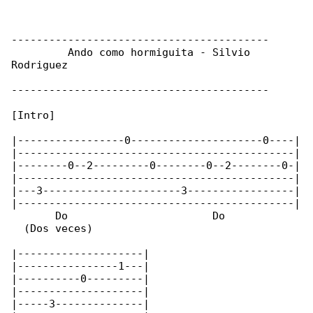
-----------------------------------------

         Ando como hormiguita - Silvio 

Rodriguez

-----------------------------------------

[Intro]

|-----------------0---------------------0----|

|--------------------------------------------|

|--------0--2---------0--------0--2--------0-|

|--------------------------------------------|

|---3----------------------3-----------------|

|--------------------------------------------|

       Do                       Do

  (Dos veces)

|--------------------|

|----------------1---|

|----------0---------|

|--------------------|

|-----3--------------|
