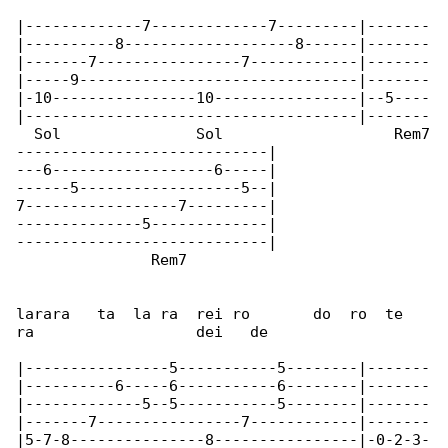
|-------------7-------------7---------|-------

|----------8-------------------8------|-------

|-------7----------------7------------|-------

|-----9-------------------------------|-------

|-10----------------10----------------|--5----

|-------------------------------------|-------

  Sol               Sol                   Rem7

----------------------------|

---6------------------6-----|

------5------------------5--|

7-----------------7---------|

--------------5-------------|

----------------------------|

               Rem7

larara   ta  la ra  rei ro       do  ro  te  

ra                  dei   de

|----------------5-----------5--------|-------

|----------6-----6-----------6--------|-------

|-------------5--5-----------5--------|-------

|-------7----------------7------------|-------

|5-7-8---------------8----------------|-0-2-3-
