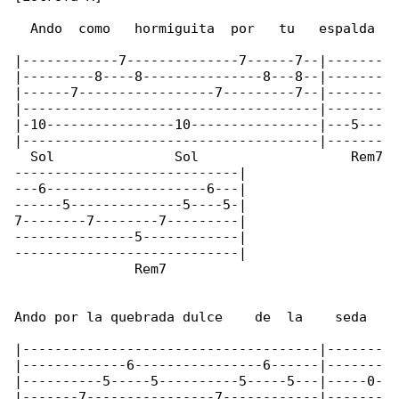
  Ando  como   hormiguita  por   tu   espalda

|------------7--------------7------7--|-------

|---------8----8---------------8---8--|-------

|------7-----------------7---------7--|-------

|-------------------------------------|-------

|-10----------------10----------------|---5---

|-------------------------------------|-------

  Sol               Sol                   Rem7

----------------------------|

---6--------------------6---|

------5--------------5----5-|

7--------7--------7---------|

---------------5------------|

----------------------------|

               Rem7

Ando por la quebrada dulce    de  la    seda

|-------------------------------------|-------

|-------------6----------------6------|-------

|----------5-----5----------5-----5---|-----0-

|-------7----------------7------------|-------
