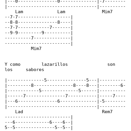
|---0---------------0--------------|-7--------

|----------------------------------|----------

    Lam             Lam              Mim7     

--7-7--------------------|

--8-8---------------8----|

--7-7------------7-------|

--9-9---------9----------|

----------7--------------|

-------------------------|

          Mim7

Y como        lazarillos               son   

los     sabores

|--------------5---------------5---|----------

|---------8---------------8----8---|--------6-

|------------5--------------5------|----------

|------7---------------7-----------|-----7----

|---6---------------6--------------|-5--------

|----------------------------------|----------

    Lad		                     Rem7            

-------------------------|

---6-------------6----6--|

5--5---------------5--5--|
