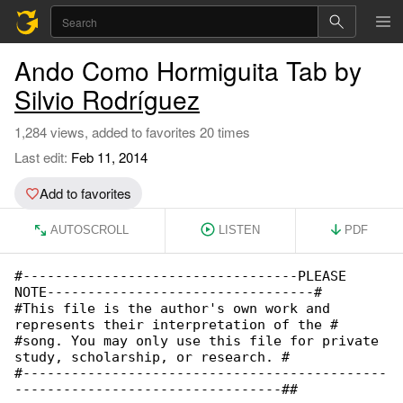
Ando Como Hormiguita Tab by
Silvio Rodríguez
1,284 views, added to favorites 20 times
Last edit:
Feb 11, 2014
Add to favorites
AUTOSCROLL
LISTEN
PDF
#----------------------------------PLEASE 

NOTE---------------------------------#

#This file is the author's own work and 

represents their interpretation of the #

#song. You may only use this file for private 

study, scholarship, or research. #

#---------------------------------------------

---------------------------------##
