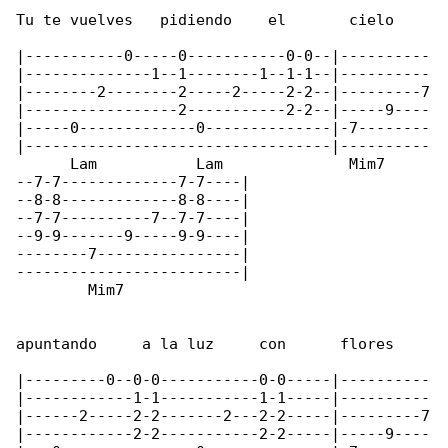
Tu te vuelves   pidiendo    el       cielo

|-----------0-----0-----------0-0--|----------

|--------------1--1--------1--1-1--|----------

|--------2--------2-----2-----2-2--|---------7

|-----------------2-----------2-2--|-----9----

|-----0-------------0--------------|-7--------

|----------------------------------|----------

      Lam           Lam              Mim7     

--7-7-------------7-7----|

--8-8-------------8-8----|

--7-7----------7--7-7----|

--9-9-------9-----9-9----|

--------7----------------|

-------------------------|

        Mim7

apuntando     a la luz     con      flores

|---------0--0-0-----------0-0-----|----------

|------------1-1-----------1-1-----|----------

|------2-----2-2-------2---2-2-----|---------7

|------------2-2-----------2-2-----|-----9----
