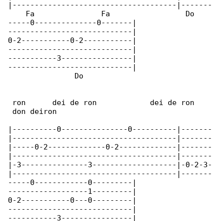
|-------------------------------------|-------

    Fa               Fa                 Do    

-----0--------------0-------|

----------------------------|

0-2-----------0-2-----------|

----------------------------|

-----------3----------------|

----------------------------|

               Do

 ron      dei de ron            dei de ron    

 don deiron

|----------0---------------0----------|-------

|-------------------------------------|-------

|-----0-2-------------0-2-------------|-------

|-------------------------------------|-------

|-3---------------3-------------------|-0-2-3-

|-------------------------------------|-------

-----0------------0---------|

------------------1---------|

0-2-----------0---0---------|

----------------------------|

-----------3----------------|
