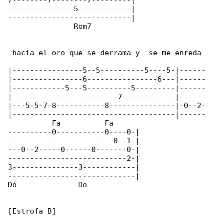
7--------7--------7---------|

---------------5------------|

----------------------------|

               Rem7

 hacia el oro que se derrama y  se me enreda

|----------------5--5----------5----5-|------

|----------------6----------------6---|------

|------------5---5----------5---------|------

|------------------------7------------|------

|---5-5-7-8-----------8---------------|-0--2-

|-------------------------------------|------

          Fa          Fa                     

----------0-----------0----0-|

------------------------0--1-|

---0--2-----0------0-------0-|

---------------------------2-|

3---------------3------------|

-----------------------------|

Do              Do

[Estrofa B]
