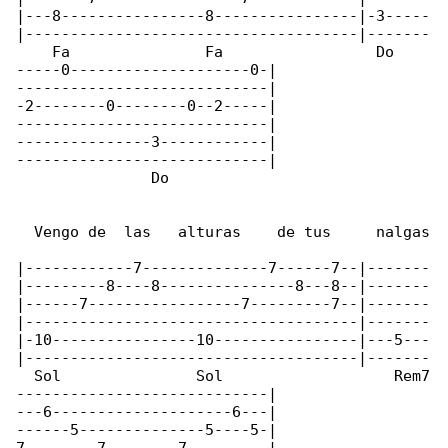
|---8----------------8----------------|-3-----

|-------------------------------------|-------

    Fa               Fa                 Do    

-----0--------------------0-|

----------------------------|

-2--------0--------0--2-----|

----------------------------|

---------------3------------|

----------------------------|

               Do

  Vengo de  las   alturas    de tus     nalgas

|------------7--------------7------7--|-------

|---------8----8---------------8---8--|-------

|------7-----------------7---------7--|-------

|-------------------------------------|-------

|-10----------------10----------------|---5---

|-------------------------------------|-------

  Sol               Sol                   Rem7

----------------------------|

---6--------------------6---|

------5--------------5----5-|
