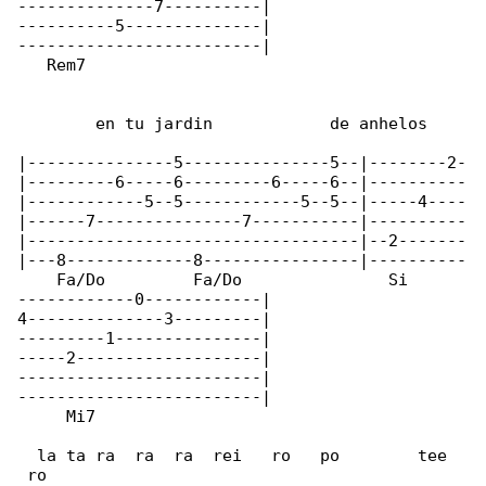
--------------7----------|

----------5--------------|

-------------------------|

   Rem7

        en tu jardin            de anhelos

|---------------5---------------5--|--------2-

|---------6-----6---------6-----6--|----------

|------------5--5------------5--5--|-----4----

|------7---------------7-----------|----------

|----------------------------------|--2-------

|---8-------------8----------------|----------

    Fa/Do         Fa/Do               Si      

------------0------------|

4--------------3---------|

---------1---------------|

-----2-------------------|

-------------------------|

-------------------------|

     Mi7

  la ta ra  ra  ra  rei   ro   po        tee  

 ro
