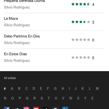
Pequeña Serenata Diurna
4
Silvio Rodríguez
La Maza
3
Silvio Rodríguez
Debo Partrime En Dos
0
Silvio Rodríguez
En Estos Días
0
Silvio Rodríguez
All artists
#
A
B
C
D
E
F
G
H
I
J
K
L
M
N
O
P
Q
R
S
T
U
V
W
X
Y
Z