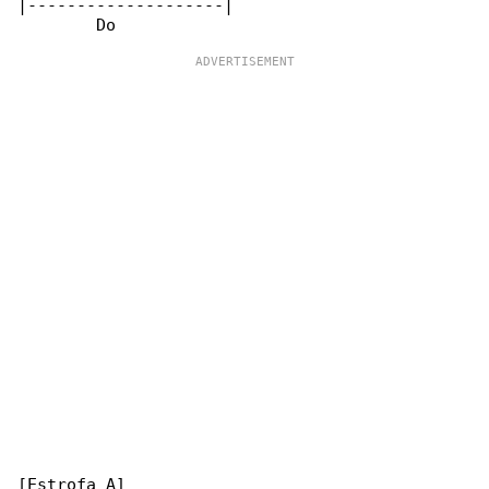
|--------------------|

[Estrofa A]
