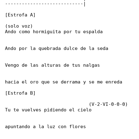
----------------------------|

[Estrofa A]

(solo voz)

Ando como hormiguita por tu espalda

Ando por la quebrada dulce de la seda

Vengo de las alturas de tus nalgas

hacia el oro que se derrama y se me enreda

[Estrofa B]

                              (V-2-VI-0-0-0)

Tu te vuelves pidiendo el cielo

apuntando a la luz con flores
