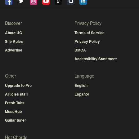
Discover
Privacy Policy
About UG
Terms of Service
Site Rules
Privacy Policy
Advertise
DMCA
Accessibility Statement
Other
Language
Upgrade to Pro
English
Articles staff
Español
Fresh Tabs
MuseHub
Guitar tuner
Hot Chords