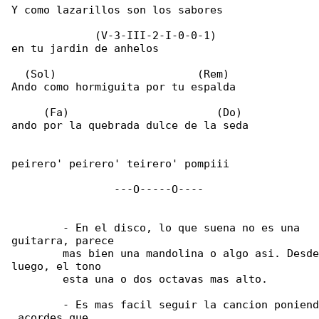
Y como lazarillos son los sabores

             (V-3-III-2-I-0-0-1)

en tu jardin de anhelos

  (Sol)                      (Rem)

Ando como hormiguita por tu espalda

     (Fa)                       (Do)

ando por la quebrada dulce de la seda

peirero' peirero' teirero' pompiii

                ---O-----O----

	- En el disco, lo que suena no es una 

guitarra, parece

	mas bien una mandolina o algo asi. Desde 

luego, el tono

	esta una o dos octavas mas alto.

	- Es mas facil seguir la cancion poniendo los

 acordes que
