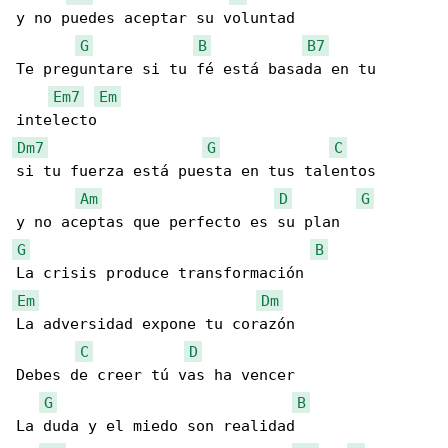
y no puedes aceptar su voluntad

G
B
B7
Te preguntare si tu fé está basada en tu 

Em7
Em
Dm7
G
C
si tu fuerza está puesta en tus talentos

Am
D
G
G
B
Em
Dm
La adversidad expone tu corazón

C
D
Debes de creer tú vas ha vencer

G
B
La duda y el miedo son realidad
