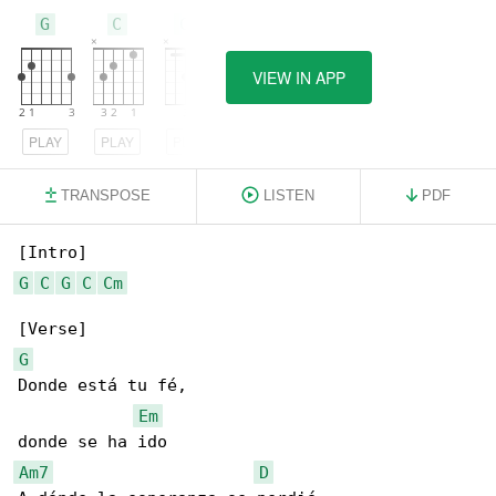
G
C
Cm
VIEW IN APP
PLAY
PLAY
PLAY
TRANSPOSE
LISTEN
PDF
G
C
G
C
Cm
G
Donde está tu fé,

Em
Am7
D