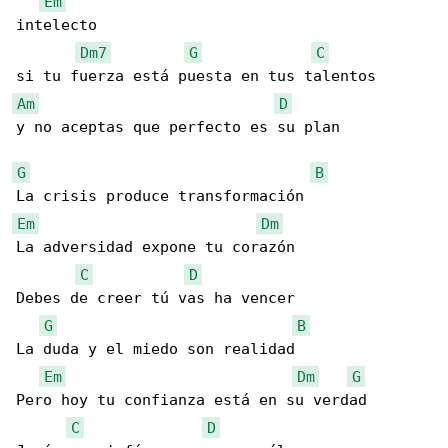
Em
intelecto

Dm7
G
C
Am
D
y no aceptas que perfecto es su plan

G
B
Em
Dm
La adversidad expone tu corazón

C
D
Debes de creer tú vas ha vencer

G
B
La duda y el miedo son realidad

Em
Dm
G
Pero hoy tu confianza está en su verdad

C
D