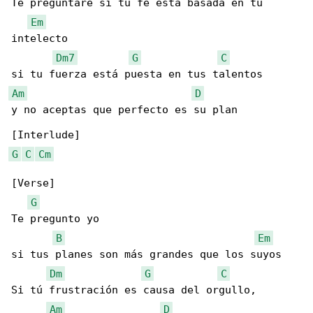
Te preguntare si tu fé está basada en tu 

Em
intelecto

Dm7
G
C
Am
D
y no aceptas que perfecto es su plan

G
C
Cm
[Verse]

G
Te pregunto yo

B
Em
si tus planes son más grandes que los suyos

Dm
G
C
Si tú frustración es causa del orgullo,

Am
D