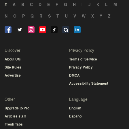
#
A
B
C
D
E
F
G
H
I
J
K
L
M
N
O
P
Q
R
S
T
U
V
W
X
Y
Z
Discover
Privacy Policy
About UG
Terms of Service
Site Rules
Privacy Policy
Advertise
DMCA
Accessibility Statement
Other
Language
Upgrade to Pro
English
Articles staff
Español
Fresh Tabs