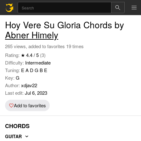
Hoy Vere Su Gloria Chords by
Abner Himely
265 views, added to favorites 19 times
Rating:
★ 4.4 / 5
(3)
Difficulty:
Intermediate
Tuning:
E A D G B E
Key:
G
Author:
xdjav22
Last edit:
Jul 6, 2023
Add to favorites
CHORDS
GUITAR