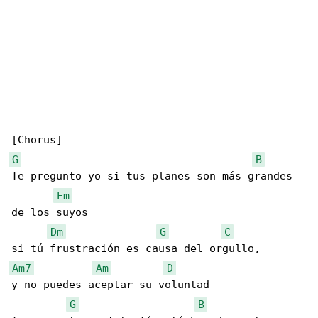
G
B
Te pregunto yo si tus planes son más grandes 

Em
de los suyos

Dm
G
C
Am7
Am
D
y no puedes aceptar su voluntad

G
B