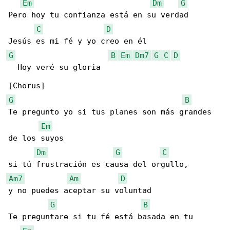
Em
Dm
G
Pero hoy tu confianza está en su verdad

C
D
G
B
Em
Dm7
G
C
D
  Hoy veré su gloria

G
B
Te pregunto yo si tus planes son más grandes 

Em
de los suyos

Dm
G
C
Am7
Am
D
y no puedes aceptar su voluntad

G
B
Te preguntare si tu fé está basada en tu 
