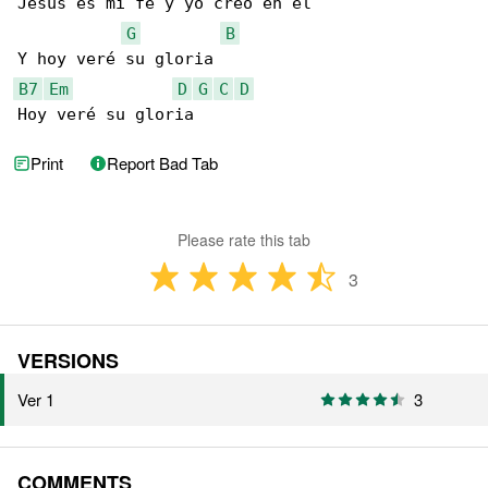
Jesús es mi fé y yo creo en él

G
B
B7
Em
D
G
C
D
Hoy veré su gloria
Print
Report Bad Tab
Please rate this tab
3
VERSIONS
Ver 1
3
COMMENTS