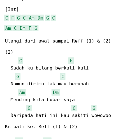
C
F
G
C
Am
Dm
G
C
Am
C
Dm
F
G
Ulangi dari awal sampai Reff (1) & (2)

(2)

C
F
  Sudah ku bilang berkali-kali

G
C
  Namun dirimu tak mau berubah

Am
Dm
  Mending kita bubar saja

G
C
G
  Daripada hati ini kau sakiti wowowoo

Kembali ke: Reff (1) & (2)
