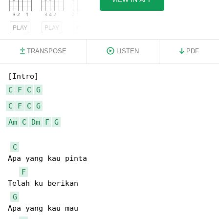
PLAY
PLAY
PLAY
TRANSPOSE
LISTEN
PDF
C
F
C
G
C
F
C
G
Am
C
Dm
F
G
C
Apa yang kau pinta

F
Telah ku berikan

G
Apa yang kau mau
