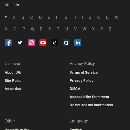
All artists
#
A
B
C
D
E
F
G
H
I
J
K
L
M
N
O
P
Q
R
S
T
U
V
W
X
Y
Z
Discover
Privacy Policy
About UG
Terms of Service
Site Rules
Privacy Policy
Advertise
DMCA
Accessibility Statement
Do not sell my information
Other
Language
Upgrade to Pro
English