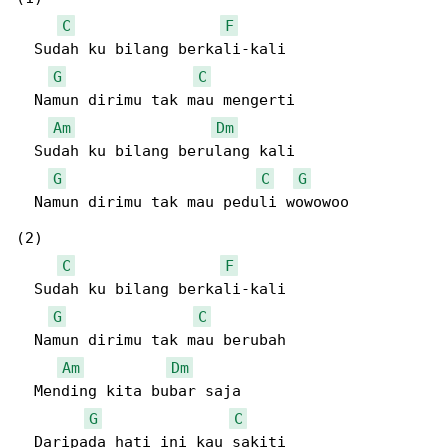
C
F
  Sudah ku bilang berkali-kali

G
C
  Namun dirimu tak mau mengerti

Am
Dm
  Sudah ku bilang berulang kali

G
C
G
  Namun dirimu tak mau peduli wowowoo

(2)

C
F
  Sudah ku bilang berkali-kali

G
C
  Namun dirimu tak mau berubah

Am
Dm
  Mending kita bubar saja

G
C
  Daripada hati ini kau sakiti
