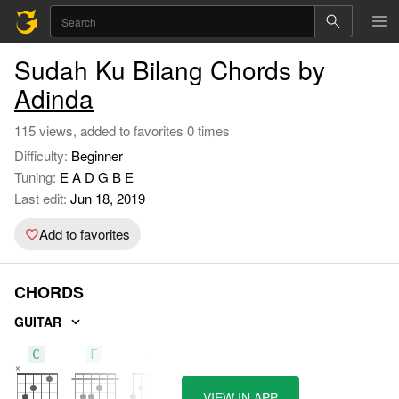
Sudah Ku Bilang Chords by
Adinda
115 views, added to favorites 0 times
Difficulty:
Beginner
Tuning:
E A D G B E
Last edit:
Jun 18, 2019
Add to favorites
CHORDS
GUITAR
C
F
G
VIEW IN APP