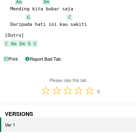
Am
Dm
  Mending kita bubar saja

G
C
  Daripada hati ini kau sakiti

C
Am
Dm
G
C
Print
Report Bad Tab
Please rate this tab
0
VERSIONS
Ver 1