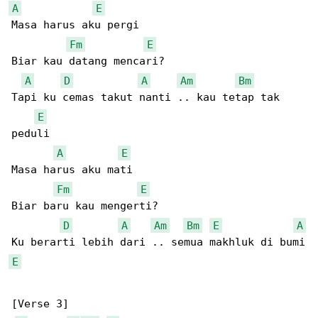
A
E
Masa harus aku pergi

Fm
E
Biar kau datang mencari?

A
D
A
Am
Bm
Tapi ku cemas takut nanti .. kau tetap tak 

E
peduli

A
E
Masa harus aku mati

Fm
E
Biar baru kau mengerti?

D
A
Am
Bm
E
A
E
[Verse 3]
