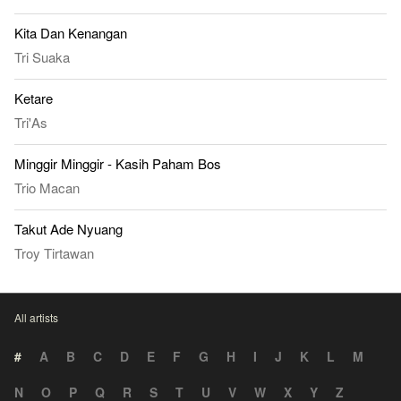
Kita Dan Kenangan
Tri Suaka
Ketare
Tri'As
Minggir Minggir - Kasih Paham Bos
Trio Macan
Takut Ade Nyuang
Troy Tirtawan
All artists
#
A
B
C
D
E
F
G
H
I
J
K
L
M
N
O
P
Q
R
S
T
U
V
W
X
Y
Z