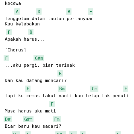
kecewa

A
D
B
E
Tenggelam dalam lautan pertanyaan

Kau kelabakan

F
B
Apakah harus...

F
G#m
...aku pergi, biar terisak

B
Dan kau datang mencari?

E
Bm
Cm
F
Tapi ku cemas takut nanti kau tetap tak peduli

F
D#
G#m
Fm
Biar baru kau sadari?
