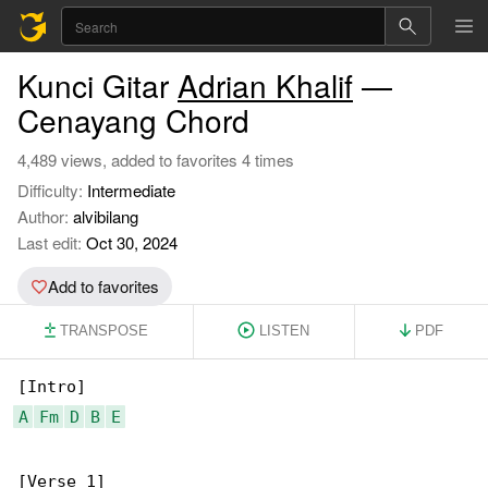
Kunci Gitar
Adrian Khalif
—
Cenayang Chord
4,489 views, added to favorites 4 times
Difficulty:
Intermediate
Author:
alvibilang
Last edit:
Oct 30, 2024
Add to favorites
TRANSPOSE
LISTEN
PDF
A
Fm
D
B
E
[Verse 1]
