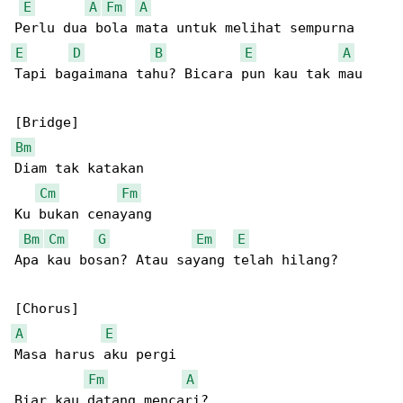
E
A
Fm
A
E
D
B
E
A
Tapi bagaimana tahu? Bicara pun kau tak mau

Bm
Diam tak katakan

Cm
Fm
Ku bukan cenayang

Bm
Cm
G
Em
E
Apa kau bosan? Atau sayang telah hilang?

A
E
Masa harus aku pergi

Fm
A
Biar kau datang mencari?
