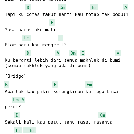
D
Cm
Bm
A
Tapi ku cemas takut nanti kau tetap tak peduli

E
Masa harus aku mati

Fm
E
Biar baru kau mengerti?

D
A
Bm
E
A
Ku berarti lebih dari semua makhluk di bumi

(semua makhluk yang ada di bumi)

B
F
Fm
Apa tak kau pikir kemungkinan ku juga bisa 

Em
A
pergi?

D
Cm
Sekali-kali kau patut tahu rasa, rasanya 

Fm
F
Bm