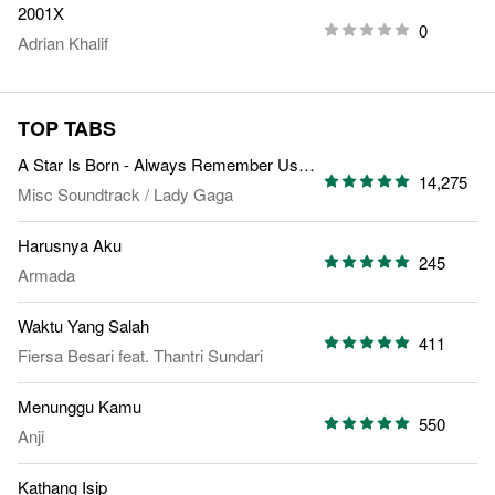
2001X
0
Adrian Khalif
TOP TABS
A Star Is Born - Always Remember Us This Way
14,275
Misc Soundtrack
/
Lady Gaga
Harusnya Aku
245
Armada
Waktu Yang Salah
411
Fiersa Besari
feat.
Thantri Sundari
Menunggu Kamu
550
Anji
Kathang Isip