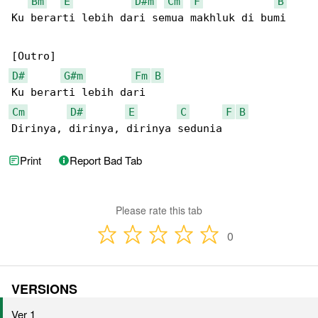
Bm
E
D#m
Cm
F
B
Ku berarti lebih dari semua makhluk di bumi

D#
G#m
Fm
B
Cm
D#
E
C
F
B
Dirinya, dirinya, dirinya sedunia
Print
Report Bad Tab
Please rate this tab
0
VERSIONS
Ver 1