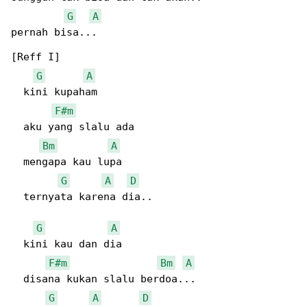
G
A
pernah bisa...

[Reff I]

G
A
  kini kupaham

F#m
  aku yang slalu ada

Bm
A
  mengapa kau lupa

G
A
D
  ternyata karena dia..

G
A
  kini kau dan dia

F#m
Bm
A
  disana kukan slalu berdoa...

G
A
D