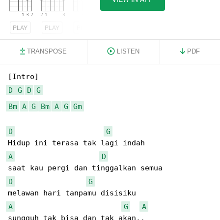
PLAY
PLAY
PLAY
TRANSPOSE
LISTEN
PDF
D
G
D
G
Bm
A
G
Bm
A
G
Gm
D
G
A
D
D
G
A
G
A
sungguh tak bisa dan tak akan..
