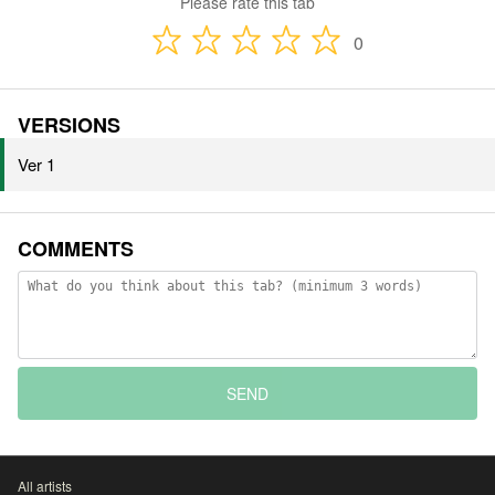
Please rate this tab
0
VERSIONS
Ver 1
COMMENTS
SEND
All artists