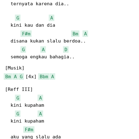
  ternyata karena dia..

G
A
  kini kau dan dia

F#m
Bm
A
  disana kukan slalu berdoa..

G
A
D
  semoga engkau bahagia..

Bm
A
G
 [4x] 
Bbm
A
[Reff III]

G
A
  kini kupaham

G
A
  kini kupaham

F#m
  aku yang slalu ada
