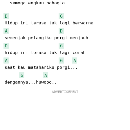
  semoga engkau bahagia..

D
G
A
D
D
G
A
G
A
saat kau matahariku pergi...

G
A