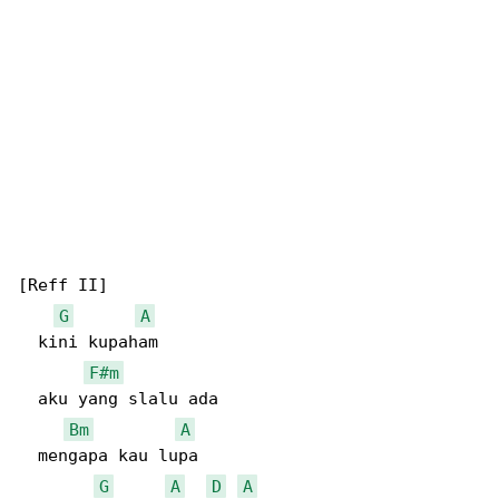
[Reff II]

G
A
  kini kupaham

F#m
  aku yang slalu ada

Bm
A
  mengapa kau lupa

G
A
D
A