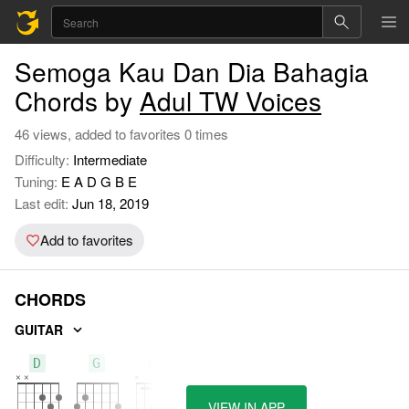
Semoga Kau Dan Dia Bahagia
Chords by
Adul TW Voices
46 views, added to favorites 0 times
Difficulty:
Intermediate
Tuning:
E A D G B E
Last edit:
Jun 18, 2019
Add to favorites
CHORDS
GUITAR
D
G
Bm
VIEW IN APP