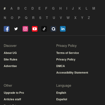
#
A
B
C
D
E
F
G
H
I
J
K
L
M
N
O
P
Q
R
S
T
U
V
W
X
Y
Z
Discover
Privacy Policy
About UG
Terms of Service
Site Rules
Privacy Policy
Advertise
DMCA
Accessibility Statement
Other
Language
Upgrade to Pro
English
Articles staff
Español