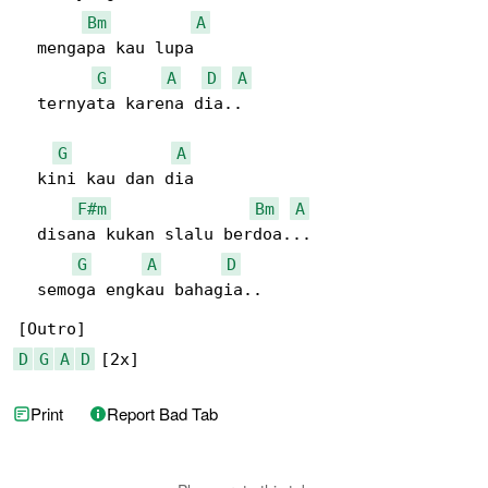
Bm
A
  mengapa kau lupa

G
A
D
A
  ternyata karena dia..

G
A
  kini kau dan dia

F#m
Bm
A
  disana kukan slalu berdoa...

G
A
D
  semoga engkau bahagia..

D
G
A
D
 [2x]
Print
Report Bad Tab