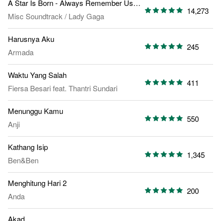
A Star Is Born - Always Remember Us This Way
14,273
Misc Soundtrack
/
Lady Gaga
Harusnya Aku
245
Armada
Waktu Yang Salah
411
Fiersa Besari
feat.
Thantri Sundari
Menunggu Kamu
550
Anji
Kathang Isip
1,345
Ben&Ben
Menghitung Hari 2
200
Anda
Akad