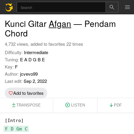
Kunci Gitar
Afgan
— Pendam
Chord
4,732 views, added to favorites 22 times
Difficulty:
Intermediate
Tuning:
E A D G B E
Key:
F
Author:
jcvevo99
Last edit:
Sep 2, 2022
Add to favorites
TRANSPOSE
LISTEN
PDF
F
D
Gm
C