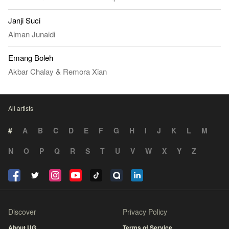
Janji Suci
Aiman Junaidi
Emang Boleh
Akbar Chalay
&
Remora Xian
All artists
#
A
B
C
D
E
F
G
H
I
J
K
L
M
N
O
P
Q
R
S
T
U
V
W
X
Y
Z
Discover
Privacy Policy
About UG
Terms of Service