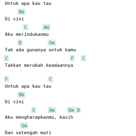
Untuk apa kau tau

Bb
Di sini

C
Am
Aku merindukanmu

D
Gm
C
F
C
Takkan merubah keadaannya

F
C
Untuk apa kau tau

Bb
Di sini

C
Am
Dm
D
Aku mengharapkanmu, kasih

Gm
Dan setengah mati
