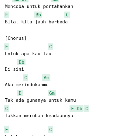
F
Bb
C
Bila, kita jauh berbeda

F
C
Untuk apa kau tau

Bb
Di sini

C
Am
Aku merindukanmu

D
Gm
C
F
Db
C
Takkan merubah keadaannya

F
C