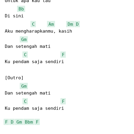
Untuk apa kau tau

Bb
Di sini

C
Am
Dm
D
Aku mengharapkanmu, kasih

Gm
Dan setengah mati

C
F
Ku pendam saja sendiri

[Outro]

Gm
Dan setengah mati

C
F
Ku pendam saja sendiri

F
D
Gm
Bbm
F