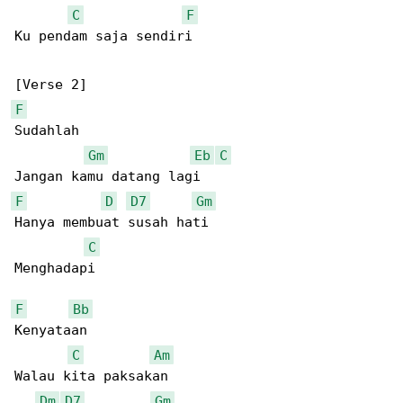
C
F
Ku pendam saja sendiri

F
Sudahlah

Gm
Eb
C
F
D
D7
Gm
Hanya membuat susah hati

C
Menghadapi

F
Bb
Kenyataan

C
Am
Walau kita paksakan

Dm
D7
Gm