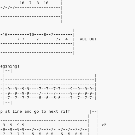
---------10--7--8--10-----|
--7-7-7-------------------|
--------------------------|
--------------------------|
--------------------------|
-------------------------------|
--10---------10----8--7--------|
--------7-7-----7-------7\--4--| FADE OUT
-------------------------------|
-------------------------------|
-------------------------------|
begining)
  |--|
--|-------------------------------------|
--|-------------------------------------|
--|-------------------------------------|
/-|-9--9--9-9----7--7--7-7----9--9--9-9-|
/-|-9--9--9-9----7--7--7-7----9--9--9-9-|
/-|-7--7--7-7----5--5--5-5----7--7--7-7-|
  |--|
op at line and go to next riff        |--|
------------------------|------------|   |
------------------------|------------|   |
--9--9--9-9-------------|------------|   |-x2
--9--9--9-9---7--7--7-7-|-7--7--7-7--|   |
--7--7--7-7---5--5--5-5-|-5--5--5-5--|   |