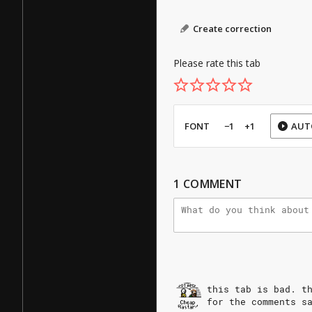
Create correction
Please rate this tab
FONT
−1
+1
AUT
1
COMMENT
this
tab
is
bad.
t
for
the
comments
s