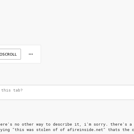
OSCROLL
here's
no
other
way
to
describe
it,
i'm
sorry.
there's
a
aying
"this
was
stolen
of
of
afireinside.net"
thats
the