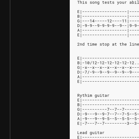
This song tests your abi
E|------------------|---
B|------------------|---
G|---14-----12----11|---
D|-9-9--9-9-9-9--9--|9-9
A|------------------|---
E|------------------|---
2nd time stop at the lin
E|----------------------
B|-10/12-12-12-12-12-12.
G|-x--x--x--x--x--x--x--
D|-7/-9--9--9--9--9--9--
A|----------------------
E|----------------------
Rythim guitar
E|----------------------
B|----------------------
G|----------7--7--7-----
D|-9---9--9-7--7--7-5--5
A|-9---9--9-5--5--5-5--5
E|-7---7--7---------3--3
Lead guitar
E|----------------------