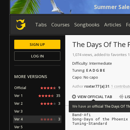
Summer Sale
Tabs
Courses
Songbooks
Articles
F
The Days Of The 
SIGN UP
1,074 views, added to favorites 1
LOG IN
Difficulty:
Intermediate
Tuning:
E A D G B E
MORE VERSIONS
Capo:
No capo
Author
roxter77
[a]
31
.
1 contribut
Official
9
Ver 1
35
VIEW OFFICIAL TAB
LI
Ver 2
3
We
have
an
official
The
Days
Of
Th
Ver 3
Band-Afi
Song-Days of the Phoenix
Ver 4
3
Tuning-Standard
Ver 5