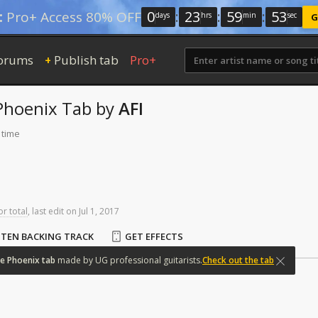
0
:
23
:
59
:
52
:
Pro+ Access 80% OFF
days
hrs
min
sec
G
orums
Publish tab
Pro+
+
Phoenix
Tab
by
AFI
 time
or total
,
last
edit
on
Jul
1,
2017
STEN BACKING TRACK
GET EFFECTS
e
Phoenix
tab
made
by
UG
professional
guitarists.
Check out the tab