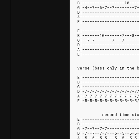
B|-----------------10---
G|-4--7--6-7--7--------7
D|----------------------
A-----------------------
E|----------------------
E|----------------------
B|-------10-------7---8-
G|--7-7-------7---7-----
D|----------------------
A|----------------------
E|----------------------
verse (bass only in the 
                        
E|----------------------
B|----------------------
G|----------------------
D|-7-7-7-7-7-7-7-7-7-7-7
A|-7-7-7-7-7-7-7-7-7-7-7
E|-5-5-5-5-5-5-5-5-5-5-5
                        
          second time st
E|----------------------
B|----------------------
G|-7--7--7-7------------
D|-7--7--7-7---5--5--5-5
A|-5--5--5-5---5--5--5-5