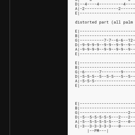
D|--4----4----------4---
A|-2--------------2-----
E|----------------------
distorted part (all palm
E|----------------------
B|----------------------
G|----------7-7--6-6--12
D|-9-9-9-9--9-9--9-9--9-
A|-9-9-9-9--9-9--9-9--9-
E|----------------------
E|----------------------
B|----------------------
G|-6------7--------9----
D|-5-5-5--5--5-5---5--5-
A|-5-5-5----------------
E|----------------------
                        
                        
E|----------------------
B|----------------------
G|--------------------2-
D|-5--5-5-5-5-5---2---2-
A|-5--5-5-5-5-5---2---0-
E|-3--3-3-3-3-3---0-----
     |--PM---|