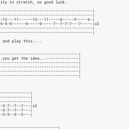
lity to stretch, so good luck.
-----------------------------------------|
-----------------------------------------|
--12---11------12---11-----6-----9-----6-|
-9-9-9------9-----9-----7--7-7-7---7-----|x2
-----------------------------------------|
-----------------------------------------|
e and play this....
-----------------------------------|
..you get the idea...--------------|
-----------------------------------|
-----------------------------------|
-----------------------------------|
-----------------------------------|
--------------|
--------------|
--------------|
--5-7--7--7---|x2
--5-7--7--7---|
--3-5--5--5---|
--------------------------|