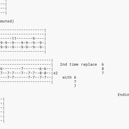
---|
---|
---|
 muted)
--------------------|
--------------------|
------11-------9----|
-9-9--9---9-9--9--9-|
-9-9--9---9-9--9--9-|
--------------------|
-----------------------|
-----------------------|   2nd time replace  6
-6--------7-------6-6--|                     8
-7--7-7---7--7-7--8-8--|x2                   7
----7-7------7-7--7-7--|    with 6
-----------------------|         7
                                 7
                                                    Endi
--|
--|
--|
--|
--|
--|