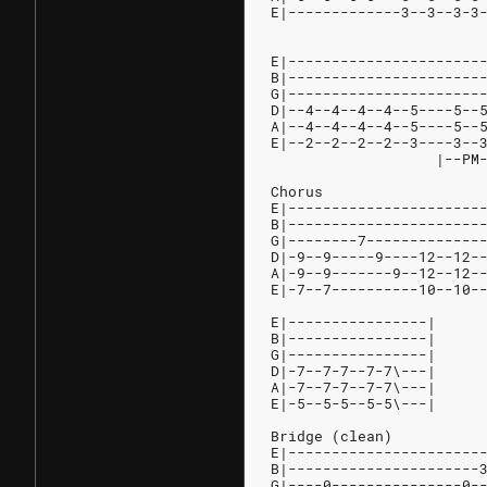
E|-------------3--3--3-3
                        
E|----------------------
B|----------------------
G|----------------------
D|--4--4--4--4--5----5--
A|--4--4--4--4--5----5--
E|--2--2--2--2--3----3--
                   |--PM
Chorus
E|----------------------
B|----------------------
G|--------7-------------
D|-9--9-----9----12--12-
A|-9--9-------9--12--12-
E|-7--7----------10--10-
E|----------------|
B|----------------|
G|----------------|
D|-7--7-7--7-7\---|
A|-7--7-7--7-7\---|
E|-5--5-5--5-5\---|
Bridge (clean)
E|----------------------
B|----------------------
G|----0---------------0-