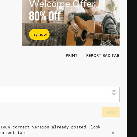
Welcome Offer
80%
Off
Try now
PRINT
REPORT BAD TAB
SEND
100%
correct
version
already
posted,
look
correct
tab.
0