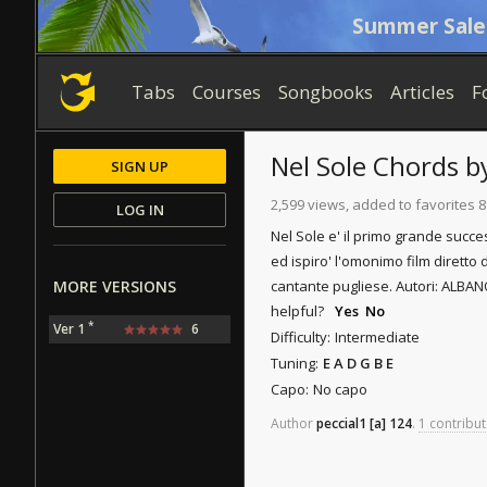
Summer Sale
Tabs
Courses
Songbooks
Articles
F
Nel Sole
Chords
b
SIGN UP
2,599 views, added to favorites 8
LOG IN
Nel Sole e' il primo grande success
ed ispiro' l'omonimo film diretto
MORE VERSIONS
cantante pugliese. Autori: ALBA
helpful?
Yes
No
*
Ver 1
6
Difficulty:
Intermediate
Tuning:
E A D G B E
Capo:
No capo
Author
peccial1
[a]
124
.
1 contribut