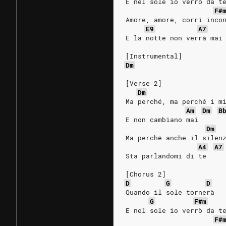
E nel sole io verrò da t
F#
Amore, amore, corri inco
E9
A7
E la notte non verrà mai
[Instrumental]
Dm
[Verse 2]
Dm
Ma perché, ma perché i m
Am
Dm
B
E non cambiano mai
Dm
Ma perché anche il silen
A4
A7
Sta parlandomi di te
[Chorus 2]
D
G
D
Quando il sole tornerà
G
F#m
E nel sole io verrò da t
F#