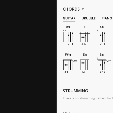
CHORDS
GUITAR
UKULELE
PIANO
Dm
F
Am
F#m
Em
Bm
STRUMMING
There is no strumming pattern for t