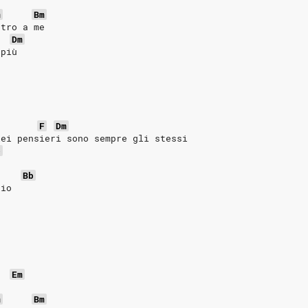
e
m
Bm
ntro a me
Dm
 più
F
Dm
iei pensieri sono sempre gli stessi
b
Bb
zio
Em
e
m
Bm