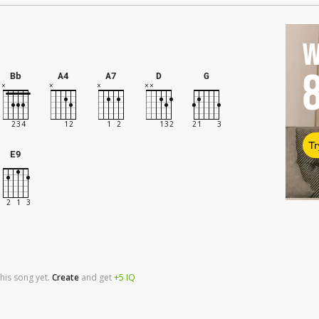
W
Bb
A4
A7
D
G
Tr
E9
his song yet.
Create
and
get
+5
IQ