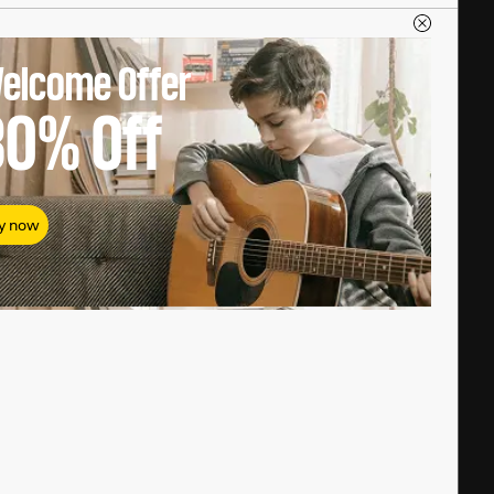
elcome Offer
80%
Off
y now