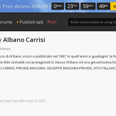
0
:
23
:
59
:
48
:
Pro+ Access 80% OFF
days
hrs
min
sec
G
orums
Publish tab
Pro+
+
y
Albano Carrisi
9 times
o di Al Bano, inciso e pubblicato nel 1967. In quell'anno si guadagno' la finale
 da Aldo Grimaldi con protagonisti lo stesso Al Bano ed una giovanissima R
NO CARRISI, PREVIDE MASSARA, GIUSEPPE MASSARA PREVIDE, VITO PALLAVICINI
or total
,
last
edit
on
Jul
16,
2021