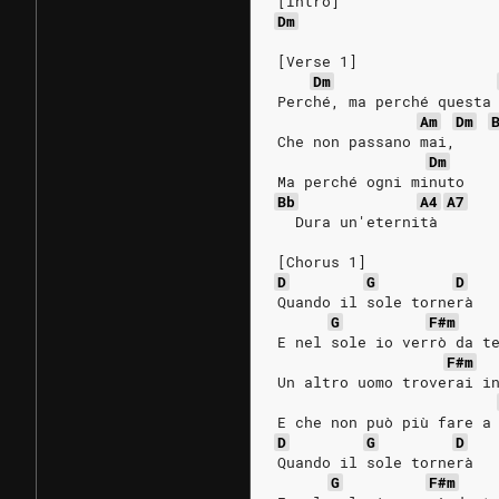
[Intro]
Dm
[Verse 1]
Dm
Perché, ma perché questa
Am
Dm
Che non passano mai,
Dm
Ma perché ogni minuto
Bb
A4
A7
  Dura un'eternità
[Chorus 1]
D
G
D
Quando il sole tornerà
G
F#m
E nel sole io verrò da t
F#m
Un altro uomo troverai i
E che non può più fare a
D
G
D
Quando il sole tornerà
G
F#m