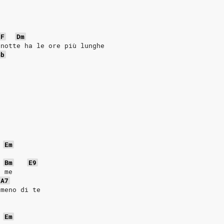
F
Dm
 notte ha le ore più lunghe
Bb
Em
e
Bm
E9
n me
A7
 meno di te
Em