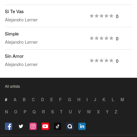
Si Te Vas
0
Alejandro Lerner
Simple
0
Alejandro Lerner
Sin Amor
0
Alejandro Lerner
All artists
#
A
B
C
D
E
F
G
H
I
J
K
L
M
N
O
P
Q
R
S
T
U
V
W
X
Y
Z