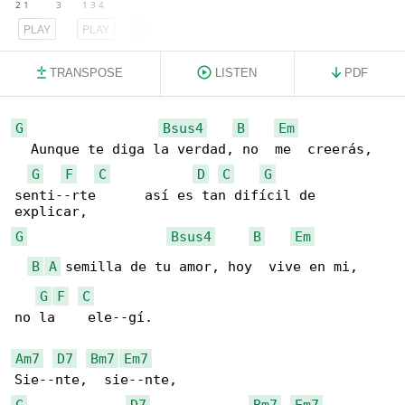
PLAY
PLAY
PLAY
TRANSPOSE
LISTEN
PDF
G
Bsus4
B
Em
  Aunque te diga la verdad, no  me  creerás, 

G
F
C
D
C
G
senti--rte      así es tan difícil de 

G
Bsus4
B
Em
B
A
 semilla de tu amor, hoy  vive en mi,

G
F
C
no la    ele--gí.

Am7
D7
Bm7
Em7
C
D7
Bm7
Em7