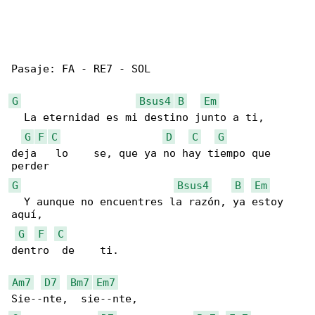
Pasaje: FA - RE7 - SOL

G
Bsus4
B
Em
  La eternidad es mi destino junto a ti, 

G
F
C
D
C
G
deja   lo    se, que ya no hay tiempo que 

G
Bsus4
B
Em
  Y aunque no encuentres la razón, ya estoy 

aquí, 

G
F
C
dentro  de    ti.

Am7
D7
Bm7
Em7