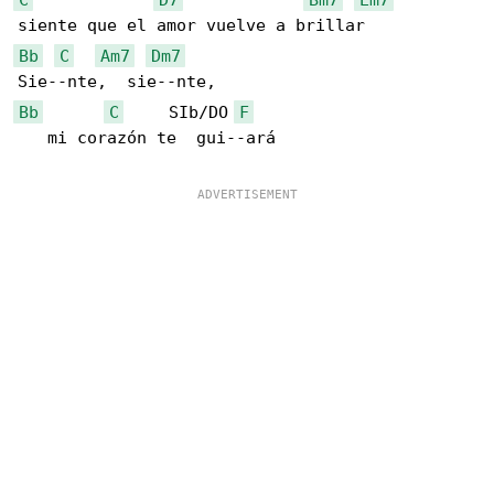
Bb
C
Am7
Dm7
Bb
C
     SIb/DO 
F
   mi corazón te  gui--ará
