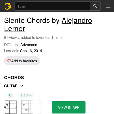
Siente Chords by
Alejandro
Lerner
61 views, added to favorites 1 times
Difficulty:
Advanced
Last edit:
Sep 16, 2014
Add to favorites
CHORDS
GUITAR
G
Bsus4
B
VIEW IN APP