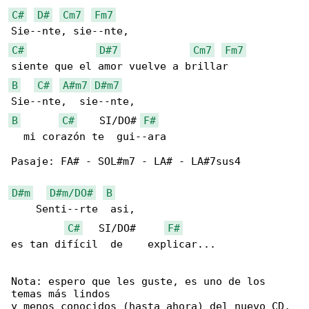
C#
D#
Cm7
Fm7
C#
D#7
Cm7
Fm7
B
C#
A#m7
D#m7
B
C#
    SI/DO# 
F#
  mi corazón te  gui--ara

Pasaje: FA# - SOL#m7 - LA# - LA#7sus4

D#m
D#m/DO#
B
    Senti--rte  asi, 

C#
   SI/DO#     
F#
es tan difícil  de    explicar...

Nota: espero que les guste, es uno de los 

temas más lindos

y menos conocidos (hasta ahora) del nuevo CD, 
