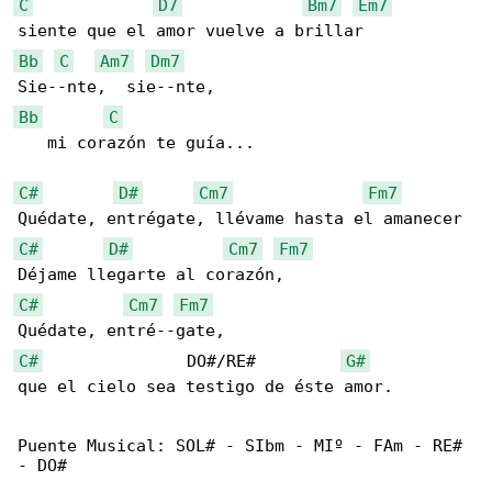
C
D7
Bm7
Em7
Bb
C
Am7
Dm7
Bb
C
   mi corazón te guía...

C#
D#
Cm7
Fm7
C#
D#
Cm7
Fm7
C#
Cm7
Fm7
C#
               DO#/RE#         
G#
que el cielo sea testigo de éste amor.

Puente Musical: SOL# - SIbm - MIº - FAm - RE# 

- DO#
