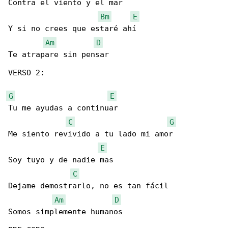
Contra el viento y el mar

Bm
E
Y si no crees que estaré ahí

Am
D
Te atrapare sin pensar

VERSO 2:

G
E
Tu me ayudas a continuar

C
G
Me siento revivido a tu lado mi amor

E
Soy tuyo y de nadie mas

C
Dejame demostrarlo, no es tan fácil

Am
D
Somos simplemente humanos
