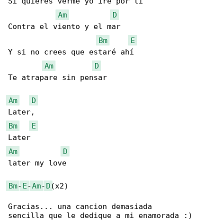
Si quieres verme yo iré por ti

Am
D
Contra el viento y el mar

Bm
E
Y si no crees que estaré ahí

Am
D
Te atrapare sin pensar

Am
D
Bm
E
Am
D
later my love

Bm
-
E
-
Am
-
D
(x2)

Gracias... una cancion demasiada

sencilla que le dedique a mi enamorada :)