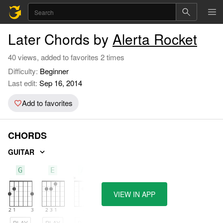
Later Chords by
Alerta Rocket
40 views, added to favorites 2 times
Difficulty:
Beginner
Last edit:
Sep 16, 2014
Add to favorites
CHORDS
GUITAR
G
E
Am
VIEW IN APP
PLAY
PLAY
PLAY