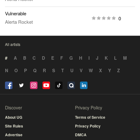
Vulnerable
0
Alerta Rocket
All artists
#
A
B
C
D
E
F
G
H
I
J
K
L
M
N
O
P
Q
R
S
T
U
V
W
X
Y
Z
Discover
Privacy Policy
About UG
Terms of Service
Site Rules
Privacy Policy
Advertise
DMCA