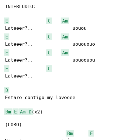
INTERLUDIO:

E
C
Am
E
C
Am
E
C
Am
E
C
Lateeer?..

D
Estare contigo my loveeee

Bm
-
E
-
Am
-
D
(x2)

(CORO)

Bm
E