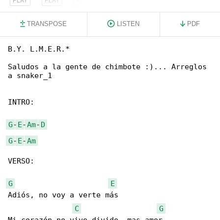
TRANSPOSE
LISTEN
PDF
B.Y. L.M.E.R.*

Saludos a la gente de chimbote :)... Arreglos 

a snaker_1

INTRO:

G
-
E
-
Am
-
D
G
-
E
-
Am
VERSO:

G
E
Adiós, no voy a verte más

C
G