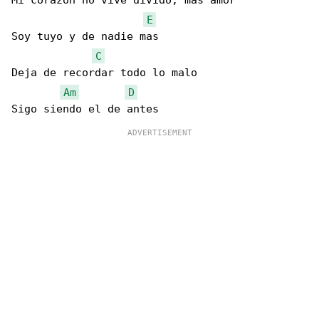
Mi corazón no vive divido, mas amor

E
Soy tuyo y de nadie mas

C
Deja de recordar todo lo malo

Am
D