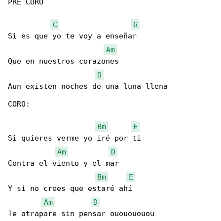
PRE CORO

C
G
Si es que yo te voy a enseñar

Am
Que en nuestros corazones

D
Aun existen noches de una luna llena

CORO:

Bm
E
Si quieres verme yo iré por ti

Am
D
Contra el viento y el mar

Bm
E
Y si no crees que estaré ahí

Am
D
Te atrapare sin pensar ououououou
