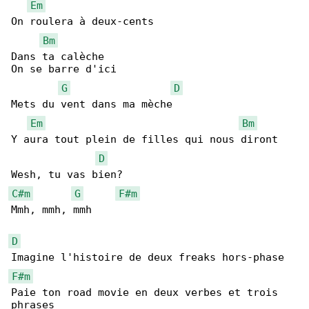
Em
On roulera à deux-cents

Bm
Dans ta calèche

On se barre d'ici

G
D
Mets du vent dans ma mèche

Em
Bm
Y aura tout plein de filles qui nous diront

D
C#m
G
F#m
Mmh, mmh, mmh

D
F#m
Paie ton road movie en deux verbes et trois 
