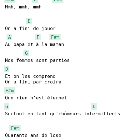
Mmh, mmh, mmh

D
On a fini de jouer

A
F
F#m
Au papa et à la maman

G
D
Et on les comprend

F#m
G
D
Surtout en tant qu'chômeurs intermittents

F#m
Quarante ans de lose
