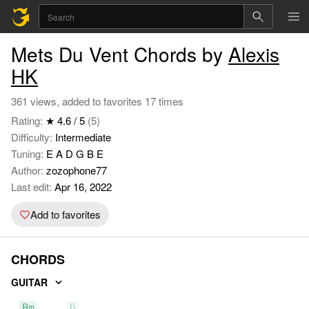
Mets Du Vent Chords by
Alexis
HK
361 views, added to favorites 17 times
Rating:
★ 4.6 / 5
(5)
Difficulty:
Intermediate
Tuning:
E A D G B E
Author:
zozophone77
Last edit:
Apr 16, 2022
Add to favorites
CHORDS
GUITAR
Bm
D
A