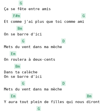
G
Ça se fête entre amis

F#m
G
Et comme j'ai plus que toi comme ami

Bm
On se barre d'ici

G
D
Mets du vent dans ma mèche

Em
On roulera à deux-cents

Bm
Dans ta calèche

On se barre d'ici

G
D
Mets du vent dans ma mèche

Em
Bm
Y aura tout plein de filles qui nous diront

G