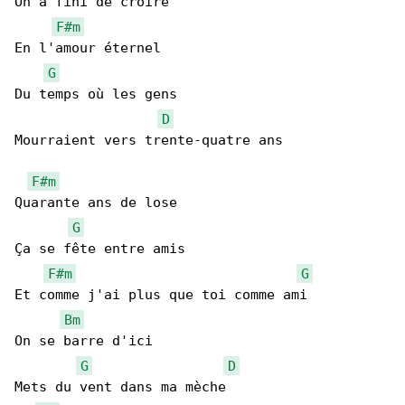
On a fini de croire

F#m
En l'amour éternel

G
Du temps où les gens

D
Mourraient vers trente-quatre ans

F#m
Quarante ans de lose

G
Ça se fête entre amis

F#m
G
Et comme j'ai plus que toi comme ami

Bm
On se barre d'ici

G
D
Mets du vent dans ma mèche
