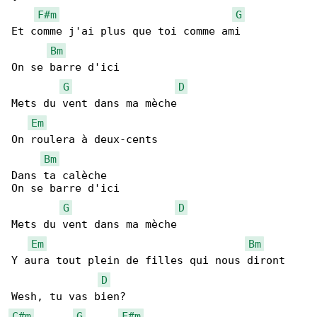
F#m
G
Et comme j'ai plus que toi comme ami

Bm
On se barre d'ici

G
D
Mets du vent dans ma mèche

Em
On roulera à deux-cents

Bm
Dans ta calèche

On se barre d'ici

G
D
Mets du vent dans ma mèche

Em
Bm
Y aura tout plein de filles qui nous diront

D
C#m
G
F#m