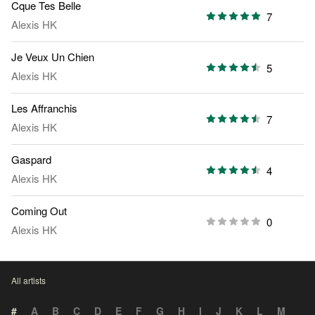
Cque Tes Belle
7
Alexis HK
Je Veux Un Chien
5
Alexis HK
Les Affranchis
7
Alexis HK
Gaspard
4
Alexis HK
Coming Out
0
Alexis HK
All artists
#
A
B
C
D
E
F
G
H
I
J
K
L
M