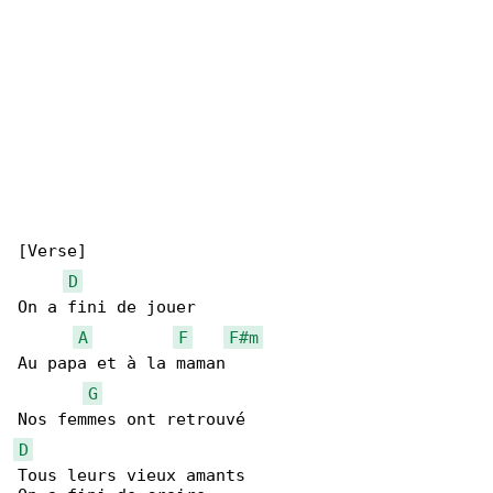
[Verse]

D
On a fini de jouer

A
F
F#m
Au papa et à la maman

G
D
Tous leurs vieux amants
