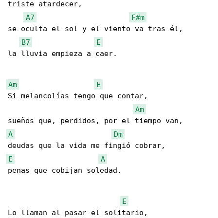
triste atardecer,

A7
F#m
se oculta el sol y el viento va tras él,

B7
E
la lluvia empieza a caer.

Am
E
Si melancolías tengo que contar,

Am
A
Dm
E
A
penas que cobijan soledad.

E
Lo llaman al pasar el solitario,
