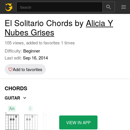
El Solitario Chords by
Alicia Y
Nubes Grises
105 views, added to favorites 1 times
Difficulty:
Beginner
Last edit:
Sep 16, 2014
Add to favorites
CHORDS
GUITAR
Am
E
A
VIEW IN APP