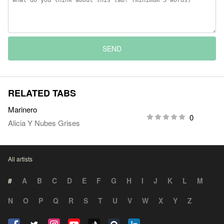
SEND
RELATED TABS
Marinero
0
Alicia Y Nubes Grises
All artists
#
A
B
C
D
E
F
G
H
I
J
K
L
M
N
O
P
Q
R
S
T
U
V
W
X
Y
Z