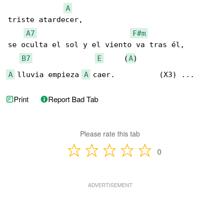
A
triste atardecer,

A7
F#m
se oculta el sol y el viento va tras él,

B7
E
     (
A
A
 lluvia empieza 
A
 caer.          (X3) ...
Print
Report Bad Tab
Please rate this tab
0