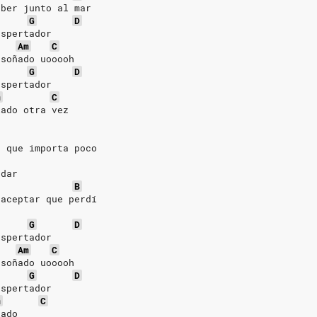
eber junto al mar
G
D
espertador
Am
C
 soñado uooooh
G
D
espertador
m
C
lado otra vez
e que importa poco
rdar
B
 aceptar que perdí
G
D
espertador
Am
C
 soñado uooooh
G
D
espertador
m
C
lado