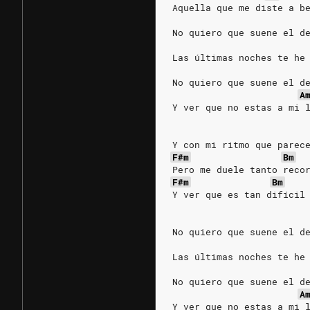
Aquella que me diste a b
No quiero que suene el d
Las últimas noches te he
No quiero que suene el d
A
Y ver que no estas a mi 
Y con mi ritmo que parec
F#m
Bm
Pero me duele tanto reco
F#m
Bm
Y ver que es tan difícil
No quiero que suene el d
Las últimas noches te he
No quiero que suene el d
A
Y ver que no estas a mi 