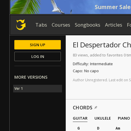
Summer Sale
Tabs
Courses
Songbooks
Articles
F
El Despertador
Ch
SIGN UP
83 views, added to favorites 0 ti
LOG IN
Difficulty:
Intermediate
Capo:
No capo
MORE VERSIONS
Author
Unregistered
.
Last
edit
on
S
Ver 1
CHORDS
GUITAR
UKULELE
PIANO
G
D
Am