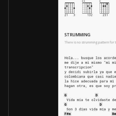
STRUMMING
There is no strumming pattern for t
Hola... busque los acord
me dije a mi mismo "mi m
transcripcion"
y decidi subirla ya que 
colombiana que casi nadi
la hice adecuada para mi
hagan otra, es que soy p
G
D
 Vida mía te olvidaste d
G
D
 Son 3 días vida mía y m
F#m
B