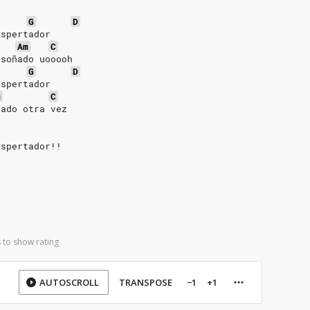
G
D
espertador
Am
C
 soñado uooooh
G
D
espertador
m
C
lado otra vez
espertador!!
 to show rating
AUTOSCROLL
TRANSPOSE
−1
+1