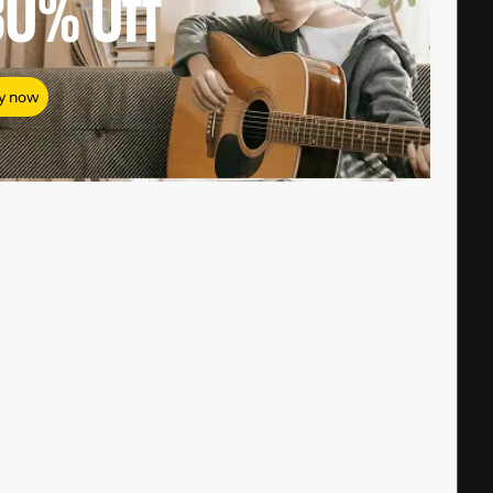
80%
Off
y now