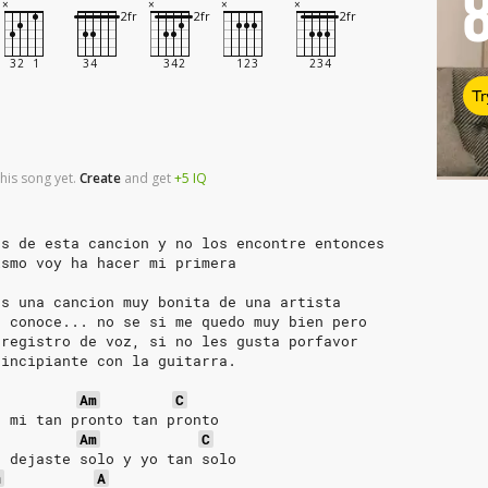
Tr
his song yet.
Create
and
get
+5
IQ
es de esta cancion y no los encontre entonces
ismo voy ha hacer mi primera
es una cancion muy bonita de una artista
e conoce... no se si me quedo muy bien pero
 registro de voz, si no les gusta porfavor
rincipiante con la guitarra.
Am
C
e mi tan pronto tan pronto
Am
C
e dejaste solo y yo tan solo
m
A