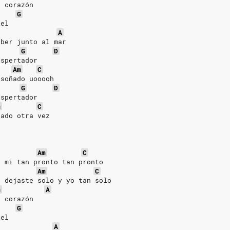
a corazón
G
iel
A
eber junto al mar
G
D
espertador
Am
C
 soñado uooooh
G
D
espertador
m
C
lado otra vez
Am
C
e mi tan pronto tan pronto
Am
C
e dejaste solo y yo tan solo
m
A
a corazón
G
iel
A