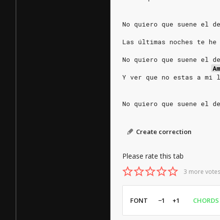
No quiero que suene el d
Las últimas noches te he
No quiero que suene el d
A
Y ver que no estas a mi 
No quiero que suene el d
Create correction
Please rate this tab
3 more votes
FONT
−1
+1
CHORDS