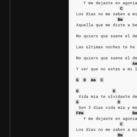
   Y me dejaste en agoní
C
Los días no me saben a m
Bm
Aquella que me diste a b
No quiero que suene el d
Las últimas noches te he
No quiero que suene el d
A
Y ver que no estas a mi 
G
D
Am
C
G
D
 Vida mía te olvidaste d
G
D
 Son 3 días vida mía y m
F#m
B
   Y me dejaste en agoní
C
Los días no me saben a m
Bm