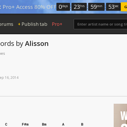
0
:
23
:
59
:
52
:
Pro+ Access 80% OFF
days
hrs
min
sec
G
orums
Publish tab
Pro+
+
ords
by
Alisson
mes
ep
16,
2014
W
C
F#m
Bm
A
B