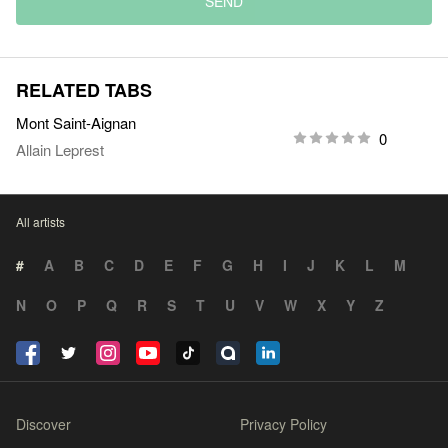
SEND
RELATED TABS
Mont Saint-Aignan
0
Allain Leprest
All artists
#
A
B
C
D
E
F
G
H
I
J
K
L
M
N
O
P
Q
R
S
T
U
V
W
X
Y
Z
Discover
Privacy Policy