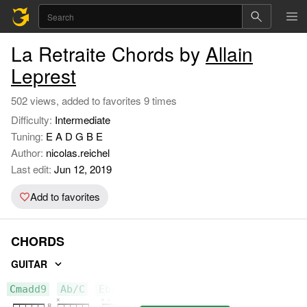
La Retraite Chords by
Allain
Leprest
502 views, added to favorites 9 times
Difficulty:
Intermediate
Tuning:
E A D G B E
Author:
nicolas.reichel
Last edit:
Jun 12, 2019
Add to favorites
CHORDS
GUITAR
Cmadd9
Ab/C
Ebadd9