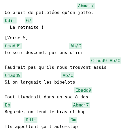
Abmaj7
Ddim
G7
  La retraite !

Cmadd9
Ab/C
Le soir descend, partons d'ici

Cmadd9
Ab/C
Cmadd9
Ab/C
Si on larguait les bibelots

Ebadd9
Eb
Abmaj7
Regarde, on tend le bras et hop

Ddim
Gm
Ils appellent ça l'auto-stop
