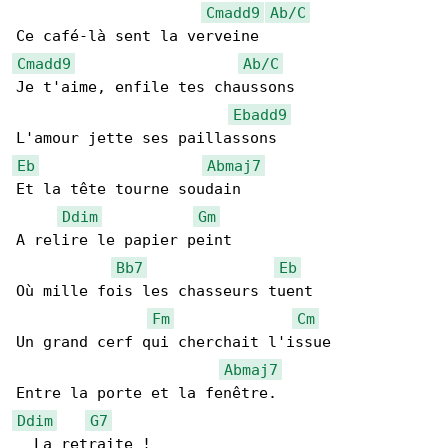
Cmadd9
Ab/C
Cmadd9
Ab/C
Je t'aime, enfile tes chaussons

Ebadd9
Eb
Abmaj7
Et la tête tourne soudain

Ddim
Gm
A relire le papier peint

Bb7
Eb
Où mille fois les chasseurs tuent

Fm
Cm
Un grand cerf qui cherchait l'issue

Abmaj7
Ddim
G7
  La retraite !
